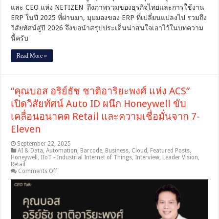
และ CEO แห่ง NETIZEN ถึงภาพรวมของธุรกิจไทยและการใช้งาน
ERP ในปี 2025 ที่ผ่านมา, มุมมองของ ERP ที่เปลี่ยนแปลงไป รวมถึง
วิสัยทัศน์สู่ปี 2026 จึงขอนำสรุปประเด็นน่าสนใจเอาไว้ในบทความ
นี้ครับ
Read More »
“คุณบอส อริย์ธัช ชาติอาริยะพงศ์ แห่ง ACS”
เปิดวิสัยทัศน์ Auto ID ผนึก Honeywell ขับ
เคลื่อนอนาคต Retail และความเชื่อมั่นจาก 7-
Eleven
September 22, 2025
AI & Data
,
Automation
,
Barcode
,
Business
,
Cloud
,
Featured Posts
,
Honeywell
,
IIoT - Industrial Internet of Things
,
Interview
,
Leader Vision
,
Retail
on
Comments Off
“คุณ
บอส
อริย์
ธัช
ชาติ