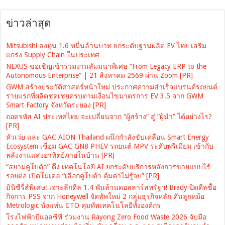
ข่าวล่าสุด
Mitsubishi ลงทุน 1.6 หมื่นล้านบาท ยกระดับฐานผลิต EV ไทย เสริม
แกร่ง Supply Chain ในประเทศ
NEXUS ขอเชิญเข้าร่วมงานสัมมนาพิเศษ “From Legacy ERP to the
Autonomous Enterprise” | 21 สิงหาคม 2569 ผ่าน Zoom [PR]
GWM สร้างประวัติศาสตร์หน้าใหม่ ประกาศความสำเร็จแบรนด์รถยนต์
รายแรกที่ผลิตชดเชยครบตามเงื่อนไขมาตรการ EV 3.5 จาก GWM
Smart Factory จังหวัดระยอง [PR]
ถอดรหัส AI ประเทศไทย จะเปลี่ยนจาก “ผู้สร้าง” สู่ “ผู้นำ” ได้อย่างไร?
[PR]
หัวเว่ย และ GAC AION Thailand ผนึกกำลังขับเคลื่อน Smart Energy
Ecosystem เชื่อม GAC GN8 PHEV รถยนต์ MPV ระดับพรีเมียม เข้ากับ
พลังงานแสงอาทิตย์ภายในบ้าน [PR]
“สยามคูโบต้า” ดึง เทคโนโลยี AI ยกระดับบริการหลังการขายแบบไร้
รอยต่อ เปิดโมเดล “เลือกคูโบต้า คุ้มค่าไม่รู้จบ” [PR]
มินิซีรี่ส์พิเศษ: เจาะลึกดีล 1.4 พันล้านดอลลาร์สหรัฐฯ! Brady ปิดดีลซื้อ
กิจการ PSS จาก Honeywell จัดทัพใหม่ 2 กลุ่มธุรกิจหลัก ดันลูกหม้อ
Metrologic นั่งแท่น CTO คุมทัพเทคโนโลยีทั้งองค์กร
โรงไฟฟ้าบีแอลซีพี ร่วมงาน Rayong Zero Food Waste 2026 จับมือ