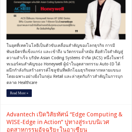
อา
ริ
ยะ
พงศ์
แห่ง
ACS”
เปิด
วิสัย
ในยุคที่เทคโนโลยีเป็นตัวขับเคลื่อนสำคัญของโลกธุรกิจ การมี
ทัศน์
พันธมิตรที่แข็งแกร่ง และเข้าถึง นวัตกรรมล้ำสมัย คือหัวใจสำคัญสู่
Auto
ID
ความสำเร็จ บริษัท Asian Coding Systems จำกัด (ACS) หนึ่งในพาร์
ผนึก
ทเนอร์คนสำคัญของ Honeywell ผู้นำในอุตสาหกรรม Auto-ID ได้
Honeywell
ผนึกกำลังกันสร้างสรรค์โซลูชันที่พลิกโฉมธุรกิจหลากหลายแขนง
ขับ
โดยเฉพาะอย่างยิ่งในกลุ่ม Retail และล่าสุดกับก้าวสำคัญในการบุก
เคลื่อน
อนาคต
ตลาด Healthcare
Retail
และ
Read More »
ความ
เชื่อ
มั่น
Advantech เปิดวิสัยทัศน์ “Edge Computing &
จาก
7-
WISE-Edge in Action” ปูทางสู่ระบบนิเวศ
Eleven
อุตสาหกรรมอัจฉริยะในอาเซียน