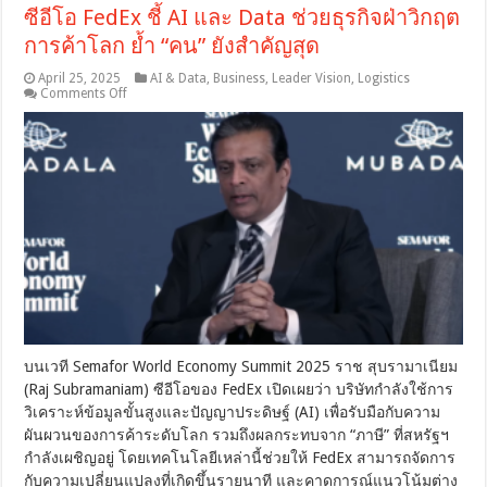
ซีอีโอ FedEx ชี้ AI และ Data ช่วยธุรกิจฝ่าวิกฤต
การค้าโลก ย้ำ “คน” ยังสำคัญสุด
April 25, 2025
AI & Data
,
Business
,
Leader Vision
,
Logistics
on
Comments Off
ซี
อีโอ
FedEx
ชี้
AI
และ
Data
ช่วย
ธุรกิจ
ฝ่า
วิกฤต
การ
ค้า
โลก
บนเวที Semafor World Economy Summit 2025 ราช สุบรามาเนียม
ย้ำ
(Raj Subramaniam) ซีอีโอของ FedEx เปิดเผยว่า บริษัทกำลังใช้การ
“คน”
วิเคราะห์ข้อมูลขั้นสูงและปัญญาประดิษฐ์ (AI) เพื่อรับมือกับความ
ยัง
ผันผวนของการค้าระดับโลก รวมถึงผลกระทบจาก “ภาษี” ที่สหรัฐฯ
สำคัญ
กำลังเผชิญอยู่ โดยเทคโนโลยีเหล่านี้ช่วยให้ FedEx สามารถจัดการ
สุด
กับความเปลี่ยนแปลงที่เกิดขึ้นรายนาที และคาดการณ์แนวโน้มต่าง