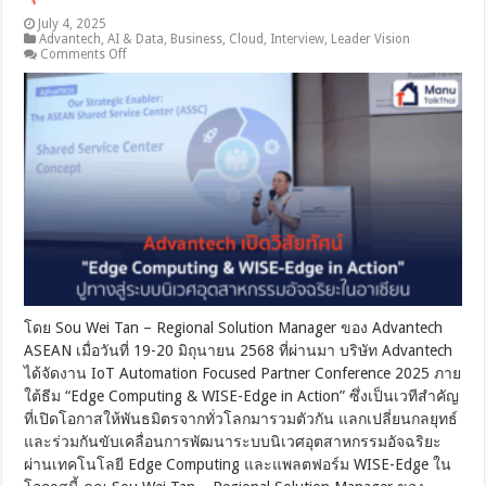
July 4, 2025
Advantech
,
AI & Data
,
Business
,
Cloud
,
Interview
,
Leader Vision
on
Comments Off
Advantech
เปิด
วิสัย
ทัศน์
“Edge
Computing
&
WISE-
Edge
in
Action”
ปู
ทาง
สู่
ระบบ
โดย Sou Wei Tan – Regional Solution Manager ของ Advantech
นิเวศ
ASEAN เมื่อวันที่ 19-20 มิถุนายน 2568 ที่ผ่านมา บริษัท Advantech
อุตสาหกรรม
ได้จัดงาน IoT Automation Focused Partner Conference 2025 ภาย
อัจฉริยะ
ใต้ธีม “Edge Computing & WISE-Edge in Action” ซึ่งเป็นเวทีสำคัญ
ใน
ที่เปิดโอกาสให้พันธมิตรจากทั่วโลกมารวมตัวกัน แลกเปลี่ยนกลยุทธ์
อาเซียน
และร่วมกันขับเคลื่อนการพัฒนาระบบนิเวศอุตสาหกรรมอัจฉริยะ
ผ่านเทคโนโลยี Edge Computing และแพลตฟอร์ม WISE-Edge ใน