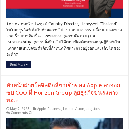
สำเร็จ
อย่าง
ยั่งยืน
ของ
โดย ดร.คมกริช ไพฑูรย์ Country Director, Honeywell (Thailand)
Honeywell
ในโลกธุรกิจที่เต็มไปด้วยความไม่แน่นอนและการเปลี่ยนแปลงอย่าง
ใน
รวดเร็ว แนวคิดเรื่อง “Resilience” (ความยืดหยุ่น) และ
ธุรกิจ
“Sustainability” (ความยั่งยืน) ไม่ได้เป็นเพียงศัพท์ทางทฤษฎีอีกต่อไป
บาร์
โค้ด
แต่กลายเป็นปัจจัยสำคัญที่กำหนดทิศทางการอยู่รอดและเติบโตของ
และ
องค์กร
ระบบ
อัตโนมัติ
Read More »
หัวหน้าฝ่ายโลจิสติกส์ขาเข้าของ Apple ลาออก
ซบ COO ที่ Horizon Group ลุยธุรกิจขนส่งทาง
ทะเล
May 7, 2025
Apple
,
Business
,
Leader Vision
,
Logistics
on
Comments Off
หัว
หน้า
ฝ่าย