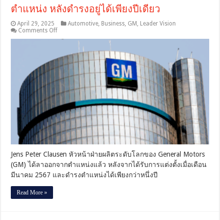
ตำแหน่ง หลังดำรงอยู่ได้เพียงปีเดียว
April 29, 2025
Automotive
,
Business
,
GM
,
Leader Vision
on
Comments Off
หัวหน้า
ฝ่าย
ผลิต
ระดับ
โลก
ของ
GM
ลา
ออก
จาก
ตำแหน่ง
หลัง
ดำรง
Jens Peter Clausen หัวหน้าฝ่ายผลิตระดับโลกของ General Motors
อยู่
(GM) ได้ลาออกจากตำแหน่งแล้ว หลังจากได้รับการแต่งตั้งเมื่อเดือน
ได้
มีนาคม 2567 และดำรงตำแหน่งได้เพียงกว่าหนึ่งปี
เพียง
ปี
Read More »
เดียว