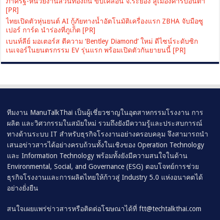
ภาครัฐ-หน่วยงานส่วนท้องถิ่น ขับเคลื่อน จ.ระยอง สู่เมืองคาร์บอนต่ำ
[PR]
ไทยเปิดตัวหุ่นยนต์ AI กู้ภัยทางน้ำอัตโนมัติเครื่องแรก ZBHA จับมือซู
เปอร์ การ์ด นำร่องที่ภูเก็ต [PR]
เบนท์ลีย์ มอเตอร์ส ตีความ ‘Bentley Diamond’ ใหม่ ดีไซน์ระดับซิก
เนเจอร์ในยนตรกรรม EV รุ่นแรก พร้อมเปิดตัวกันยายนนี้ [PR]
ทีมงาน ManuTalkThai เป็นผู้เชี่ยวชาญในอุตสาหกรรมโรงงาน การ
ผลิต และวิศวกรรมในสมัยใหม่ รวมถึงยังมีความรู้และประสบการณ์
ทางด้านระบบ IT สำหรับธุรกิจโรงงานอย่างครอบคลุม จึงสามารถนำ
เสนอข่าวสารได้อย่างครบถ้วนทั้งในเชิงของ Operation Technology
และ Information Technology พร้อมทั้งยังมีความสนใจในด้าน
Environmental, Social, and Governance (ESG) ตอบโจทย์การช่วย
ธุรกิจโรงงานและการผลิตไทยให้ก้าวสู่ Industry 5.0 แห่งอนาคตได้
อย่างยั่งยืน
สนใจเผยแพร่ข่าวสารหรือติดต่อโฆษณาได้ที่
ftt@techtalkthai.com