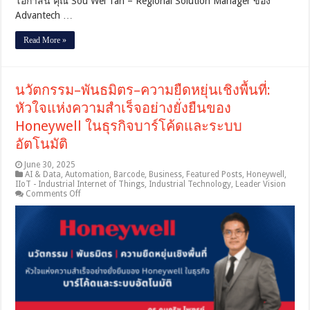
โอกาสนี้ คุณ Sou Wei Tan – Regional Solution Manager ของ
Advantech …
Read More »
นวัตกรรม–พันธมิตร–ความยืดหยุ่นเชิงพื้นที่:
หัวใจแห่งความสำเร็จอย่างยั่งยืนของ
Honeywell ในธุรกิจบาร์โค้ดและระบบ
อัตโนมัติ
June 30, 2025
AI & Data
,
Automation
,
Barcode
,
Business
,
Featured Posts
,
Honeywell
,
IIoT - Industrial Internet of Things
,
Industrial Technology
,
Leader Vision
on
Comments Off
นวัตกรรม–
พันธมิตร–
ความ
ยืดหยุ่น
เชิง
พื้นที่:
หัวใจ
แห่ง
ความ