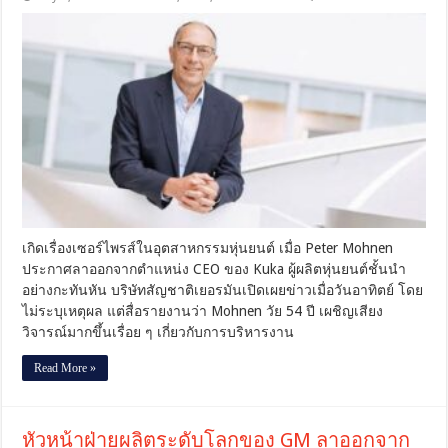
Peter
Mohnen
ประกาศ
ลา
ออก
จาก
CEO
ของ
Kuka
กะทันหัน
คาด
ขัด
แย้ง
กับ
เกิดเรื่องเซอร์ไพรส์ในอุตสาหกรรมหุ่นยนต์ เมื่อ Peter Mohnen
บริษัท
ประกาศลาออกจากตำแหน่ง CEO ของ Kuka ผู้ผลิตหุ่นยนต์ชั้นนำ
แม่
อย่างกะทันหัน บริษัทสัญชาติเยอรมันเปิดเผยข่าวเมื่อวันอาทิตย์ โดย
Midea
ไม่ระบุเหตุผล แต่สื่อรายงานว่า Mohnen วัย 54 ปี เผชิญเสียง
วิจารณ์มากขึ้นเรื่อย ๆ เกี่ยวกับการบริหารงาน
Read More »
หัวหน้าฝ่ายผลิตระดับโลกของ GM ลาออกจาก