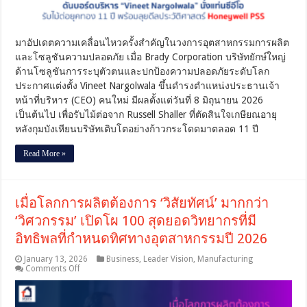
Nargolwala”
นั่ง
แท่น
ซี
มาอัปเดตความเคลื่อนไหวครั้งสำคัญในวงการอุตสาหกรรมการผลิต
อีโอ
และโซลูชันความปลอดภัย เมื่อ Brady Corporation บริษัทยักษ์ใหญ่
รับ
ด้านโซลูชันการระบุตัวตนและปกป้องความปลอดภัยระดับโลก
ไม้
ประกาศแต่งตั้ง Vineet Nargolwala ขึ้นดำรงตำแหน่งประธานเจ้า
ต่อ
หน้าที่บริหาร (CEO) คนใหม่ มีผลตั้งแต่วันที่ 8 มิถุนายน 2026
ยุค
เป็นต้นไป เพื่อรับไม้ต่อจาก Russell Shaller ที่ตัดสินใจเกษียณอายุ
ทอง
หลังกุมบังเหียนบริษัทเติบโตอย่างก้าวกระโดดมาตลอด 11 ปี
11
ปี
Read More »
พร้อม
ลุย
ดี
ล
เมื่อโลกการผลิตต้องการ ‘วิสัยทัศน์’ มากกว่า
ประวัติศาสตร์
Honeywell
‘วิศวกรรม’ เปิดโผ 100 สุดยอดวิทยากรที่มี
PSS
อิทธิพลที่กำหนดทิศทางอุตสาหกรรมปี 2026
January 13, 2026
Business
,
Leader Vision
,
Manufacturing
on
Comments Off
เมื่อ
โลก
การ