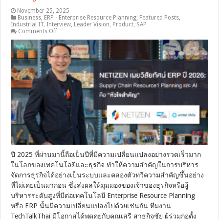
November 25, 2025
Business
,
ERP - Enterprise Resource Planning
,
Featured Posts
,
Industrial IT
,
Interview
,
Leader Vision
,
Product
,
SAP
on
Comments Off
NETIZEN
เผย
วิสัย
ทัศน์
ERP
ปี
2026:
Supply
Chain
Resource
Planning
และ
AI
คือ
หัวใจ
ปี 2025 ที่ผ่านมานี้ถือเป็นปีที่มีความเปลี่ยนแปลงอย่างรวดเร็วมาก
สำคัญ
ในโลกของเทคโนโลยีและธุรกิจ ทำให้ความสำคัญในการบริหาร
จัดการธุรกิจได้อย่างเป็นระบบและคล่องตัวทวีความสำคัญขึ้นอย่าง
ที่ไม่เคยเป็นมาก่อน ซึ่งส่งผลให้มุมมองของเจ้าของธุรกิจหรือผู้
บริหารระดับสูงที่มีต่อเทคโนโลยี Enterprise Resource Planning
หรือ ERP นั้นมีความเปลี่ยนแปลงไปด้วยเช่นกัน ทีมงาน
TechTalkThai มีโอกาสได้พูดคุยกับคุณเสรี สาธุกิจชัย ผู้ร่วมก่อตั้ง