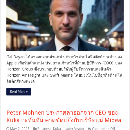
โล
จิ
สติ
กส์
ขา
เข้า
ของ
Apple
ลา
ออก
Gal Dayan ได้ลาออกจากตำแหน่ง หัวหน้าฝ่ายโลจิสติกส์ขาเข้าของ
ซบ
Apple เพื่อรับตำแหน่ง ประธานเจ้าหน้าที่ฝ่ายปฏิบัติการ (COO) ของ
COO
ที่
Horizon Group ซึ่งประกอบด้วยบริษัทผู้รับจัดการขนส่งสินค้า
Horizon
Horizon Air Freight และ Swift Marine โดยมุ่งเน้นไปที่ธุรกิจด้านโล
Group
จิสติกส์ทางทะเล
ลุย
ธุรกิจ
Read More »
ขนส่ง
ทาง
ทะเล
Peter Mohnen ประกาศลาออกจาก CEO ของ
Kuka กะทันหัน คาดขัดแย้งกับบริษัทแม่ Midea
on
May 2, 2025
Business
,
Kuka
,
Leader Vision
Comments Off