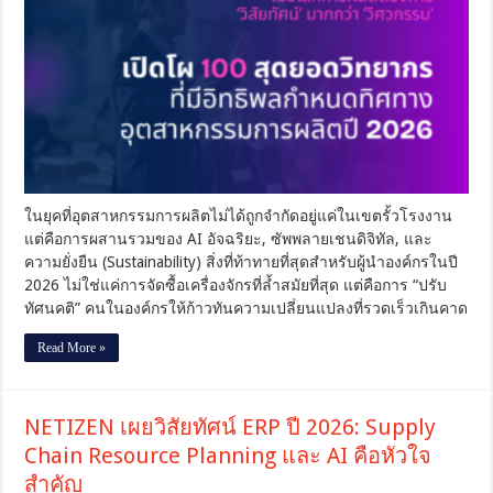
ผลิต
ต้องการ
‘วิสัย
ทัศน์’
มากกว่า
‘วิศวกรรม’
เปิด
โผ
100
สุด
ในยุคที่อุตสาหกรรมการผลิตไม่ได้ถูกจำกัดอยู่แค่ในเขตรั้วโรงงาน
ยอด
แต่คือการผสานรวมของ AI อัจฉริยะ, ซัพพลายเชนดิจิทัล, และ
วิทยากร
ความยั่งยืน (Sustainability) สิ่งที่ท้าทายที่สุดสำหรับผู้นำองค์กรในปี
ที่
2026 ไม่ใช่แค่การจัดซื้อเครื่องจักรที่ล้ำสมัยที่สุด แต่คือการ “ปรับ
มี
อิทธิพล
ทัศนคติ” คนในองค์กรให้ก้าวทันความเปลี่ยนแปลงที่รวดเร็วเกินคาด
ที่
Read More »
กำหนด
ทิศทาง
อุตสาหกรรม
ปี
NETIZEN เผยวิสัยทัศน์ ERP ปี 2026: Supply
2026
Chain Resource Planning และ AI คือหัวใจ
สำคัญ