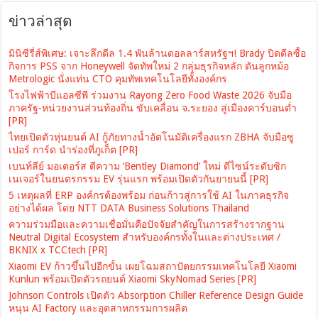
ข่าวล่าสุด
มินิซีรี่ส์พิเศษ: เจาะลึกดีล 1.4 พันล้านดอลลาร์สหรัฐฯ! Brady ปิดดีลซื้อ
กิจการ PSS จาก Honeywell จัดทัพใหม่ 2 กลุ่มธุรกิจหลัก ดันลูกหม้อ
Metrologic นั่งแท่น CTO คุมทัพเทคโนโลยีทั้งองค์กร
โรงไฟฟ้าบีแอลซีพี ร่วมงาน Rayong Zero Food Waste 2026 จับมือ
ภาครัฐ-หน่วยงานส่วนท้องถิ่น ขับเคลื่อน จ.ระยอง สู่เมืองคาร์บอนต่ำ
[PR]
ไทยเปิดตัวหุ่นยนต์ AI กู้ภัยทางน้ำอัตโนมัติเครื่องแรก ZBHA จับมือซู
เปอร์ การ์ด นำร่องที่ภูเก็ต [PR]
เบนท์ลีย์ มอเตอร์ส ตีความ ‘Bentley Diamond’ ใหม่ ดีไซน์ระดับซิก
เนเจอร์ในยนตรกรรม EV รุ่นแรก พร้อมเปิดตัวกันยายนนี้ [PR]
5 เหตุผลที่ ERP องค์กรต้องพร้อม ก่อนก้าวสู่การใช้ AI ในภาคธุรกิจ
อย่างได้ผล โดย NTT DATA Business Solutions Thailand
ความร่วมมือและความเชื่อมั่นคือปัจจัยสำคัญในการสร้างรากฐาน
Neutral Digital Ecosystem สำหรับองค์กรทั้งในและต่างประเทศ /
BKNIX x TCCtech [PR]
Xiaomi EV ก้าวขึ้นไปอีกขั้น เผยโฉมสถาปัตยกรรมเทคโนโลยี Xiaomi
Kunlun พร้อมเปิดตัวรถยนต์ Xiaomi SkyNomad Series [PR]
Johnson Controls เปิดตัว Absorption Chiller Reference Design Guide
หนุน AI Factory และอุตสาหกรรมการผลิต