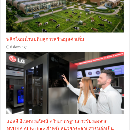
พลิกโฉมน้ำนมดิบสู่การสร้างมูลค่าเพิ่ม
6 days ago
แอลจี อีเลคทรอนิคส์ คว้ามาตรฐานการรับรองจาก
NVIDIA AI Factory สำหรับหน่วยกระจายสารหล่อเย็น