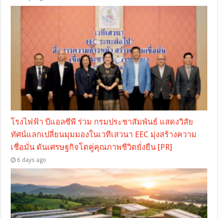
โรงไฟฟ้า บีแอลซีพี ร่วม กรมประชาสัมพันธ์ แสดงวิสัย
ทัศน์แลกเปลี่ยนมุมมองในเวทีเสวนา EEC มุ่งสร้างความ
เชื่อมั่น ดันเศรษฐกิจโตคู่คุณภาพชีวิตยั่งยืน [PR]
6 days ago