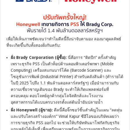
เพื่อให้เห็นภาพชัดเจนว่าทำไมดีลนี้ถึงน่าจับตามอง ลองมาดูผลลัพธ์
ที่จะเกิดขึ้นกับทั้งสองฝั่งกันครับ:
ฝั่ง Brady Corporation (ผู้ซื้อ):
นี่คือการ “ติดปีก” ครั้งสำคัญ
เพราะธุรกิจ PSS เป็นตัวท็อปด้านคอมพิวเตอร์พกพา (Mobile
Computing) เครื่องสแกนบาร์โค้ด (Barcode Scanner) และ
โซลูชันการพิมพ์ (Industrial Printer) สำหรับคลังสินค้า (ทำรายได้
ในปี 2025 ไปถึง 1.1 พันล้านดอลลาร์สหรัฐฯ) เมื่อนำมารวมกับ
ความเชี่ยวชาญเดิมของ Brady จะทำให้เกิดแพลตฟอร์มที่
ครอบคลุม ตอบโจทย์ลูกค้ากลุ่มโลจิสติกส์และโรงงาน
อุตสาหกรรมได้แบบครบวงจรตั้งแต่ต้นน้ำยันปลายน้ำ
ฝั่ง Honeywell (ผู้ขาย):
ดีลนี้คือจิ๊กซอว์ชิ้นสำคัญในแผน “ลดหุ่น
และปรับโครงสร้างองค์กร” Vimal Kapur ซีอีโอของบริษัทเผยว่า
การขายธุรกิจ PSS ออกไป จะช่วยให้บริษัทหันมาโฟกัสกับธุรกิจ
แกนหลักได้เต็มที่ เพื่อเตรียมความพร้อมในการแยกธุรกิจการบิน