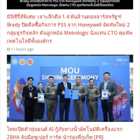
มินิซีรี่ส์พิเศษ: เจาะลึกดีล 1.4 พันล้านดอลลาร์สหรัฐฯ!
Brady ปิดดีลซื้อกิจการ PSS จาก Honeywell จัดทัพใหม่ 2
กลุ่มธุรกิจหลัก ดันลูกหม้อ Metrologic นั่งแท่น CTO คุมทัพ
เทคโนโลยีทั้งองค์กร
11 hours ago
ไทยเปิดตัวหุ่นยนต์ AI กู้ภัยทางน้ำอัตโนมัติเครื่องแรก
ZBHA จับมือซูเปอร์ การ์ด นำร่องที่ภูเก็ต [PR]