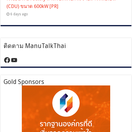
(CDU) ขนาด 600kW [PR]
6 days ago
ติดตาม ManuTalkThai
https://www.facebook.com/manutalktha
YouTube
Gold Sponsors