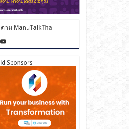
ดตาม ManuTalkThai
tps://www.facebook.com/manutalkthai/
YouTube
ld Sponsors