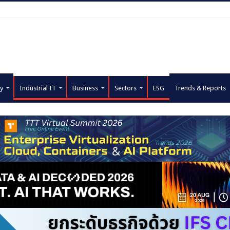
y
Industrial IT
Business
Sectors
ESG
Trends & Reports