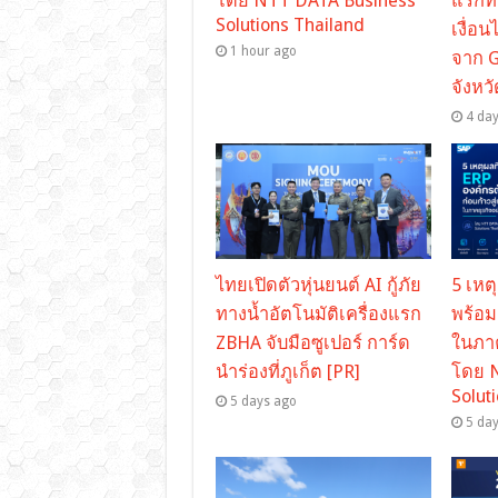
โดย NTT DATA Business
แรกท
Solutions Thailand
เงื่อ
1 hour ago
จาก 
จังหว
4 da
ไทยเปิดตัวหุ่นยนต์ AI กู้ภัย
5 เหต
ทางน้ำอัตโนมัติเครื่องแรก
พร้อม
ZBHA จับมือซูเปอร์ การ์ด
ในภาค
นำร่องที่ภูเก็ต [PR]
โดย 
Solut
5 days ago
5 da