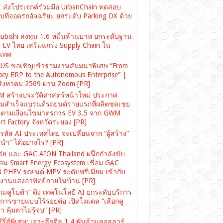
 ส่งโปรเจกต์ร่วมมือ UrbanChain ทดสอบ
บที่จอดรถอัจฉริยะ ยกระดับ Parking DX ด้วย
subishi ลงทุน 1.6 หมื่นล้านบาท ยกระดับฐาน
ต EV ไทย เสริมแกร่ง Supply Chain ใน
เทศ
US ขอเชิญเข้าร่วมงานสัมมนาพิเศษ “From
acy ERP to the Autonomous Enterprise” |
สิงหาคม 2569 ผ่าน Zoom [PR]
 สร้างประวัติศาสตร์หน้าใหม่ ประกาศ
มสำเร็จแบรนด์รถยนต์รายแรกที่ผลิตชดเชย
ตามเงื่อนไขมาตรการ EV 3.5 จาก GWM
rt Factory จังหวัดระยอง [PR]
รหัส AI ประเทศไทย จะเปลี่ยนจาก “ผู้สร้าง”
“ผู้นำ” ได้อย่างไร? [PR]
เว่ย และ GAC AION Thailand ผนึกกำลังขับ
ื่อน Smart Energy Ecosystem เชื่อม GAC
 PHEV รถยนต์ MPV ระดับพรีเมียม เข้ากับ
งงานแสงอาทิตย์ภายในบ้าน [PR]
ามคูโบต้า” ดึง เทคโนโลยี AI ยกระดับบริการ
งการขายแบบไร้รอยต่อ เปิดโมเดล “เลือกคู
า คุ้มค่าไม่รู้จบ” [PR]
ซีรี่ส์พิเศษ: เจาะลึกดีล 1.4 พันล้านดอลลาร์