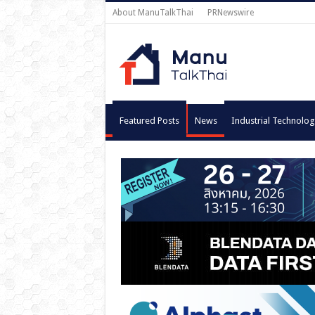
About ManuTalkThai
PRNewswire
Featured Posts
News
Industrial Technolog