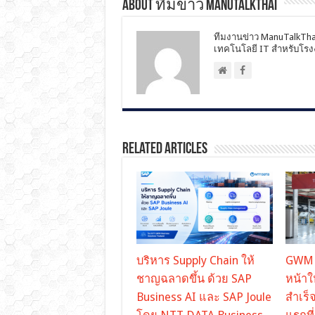
About ทีมข่าว ManuTalkThai
ทีมงานข่าว ManuTalkTh
เทคโนโลยี IT สำหรับโร
Related Articles
บริหาร Supply Chain ให้
GWM ส
ชาญฉลาดขึ้น ด้วย SAP
หน้า
Business AI และ SAP Joule
สำเร