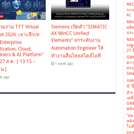
NEC
ระบ
AI
Mit
่วมงาน TTT Virtual
Siemens เปิดตัว “SIMATIC
ผลิ
ประ
AX WinCC Unified
t 2026: เจาะลึกเท
NEX
Elements” ยกระดับงาน
“Enterprise
Leg
Automation Engineer ให้
lization, Cloud,
21 
iners & AI Platform”
ทำงานลื่นไหลสไตล์ไอที
GWM
 27 ส.ค. | 13:15 –
ควา
1 week ago
ครบ
 น.]
Sma
ek ago
ถอด
สู่ 
หัว
เคล
GN8
พลั
“สย
หลั
โบต้
มินิ