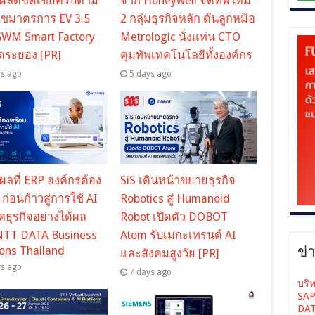
ี่ผลิตชดเชยครบตาม
จาก Honeywell จัดทัพใหม่
นไขมาตรการ EV 3.5
2 กลุ่มธุรกิจหลัก ดันลูกหม้อ
GWM Smart Factory
Metrologic นั่งแท่น CTO
ัดระยอง [PR]
คุมทัพเทคโนโลยีทั้งองค์กร
ys ago
5 days ago
ุผลที่ ERP องค์กรต้อง
SiS เดินหน้าขยายธุรกิจ
 ก่อนก้าวสู่การใช้ AI
Robotics สู่ Humanoid
ธุรกิจอย่างได้ผล
Robot เปิดตัว DOBOT
NTT DATA Business
Atom รับเมกะเทรนด์ AI
ข่
ions Thailand
และสังคมสูงวัย [PR]
ys ago
7 days ago
บริ
SAP
DAT