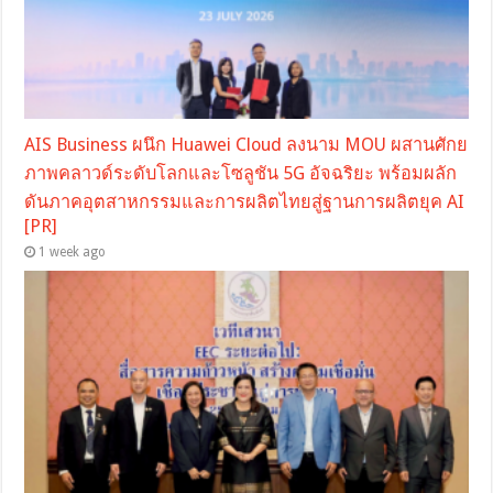
AIS Business ผนึก Huawei Cloud ลงนาม MOU ผสานศักย
ภาพคลาวด์ระดับโลกและโซลูชัน 5G อัจฉริยะ พร้อมผลัก
ดันภาคอุตสาหกรรมและการผลิตไทยสู่ฐานการผลิตยุค AI
[PR]
1 week ago