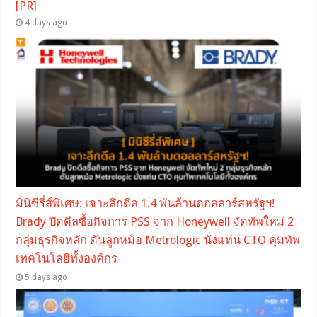
[PR]
4 days ago
มินิซีรี่ส์พิเศษ: เจาะลึกดีล 1.4 พันล้านดอลลาร์สหรัฐฯ!
Brady ปิดดีลซื้อกิจการ PSS จาก Honeywell จัดทัพใหม่ 2
กลุ่มธุรกิจหลัก ดันลูกหม้อ Metrologic นั่งแท่น CTO คุมทัพ
เทคโนโลยีทั้งองค์กร
5 days ago