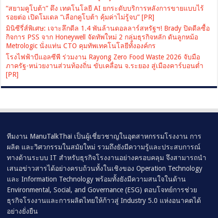
“สยามคูโบต้า” ดึง เทคโนโลยี AI ยกระดับบริการหลังการขายแบบไร้
รอยต่อ เปิดโมเดล “เลือกคูโบต้า คุ้มค่าไม่รู้จบ” [PR]
มินิซีรี่ส์พิเศษ: เจาะลึกดีล 1.4 พันล้านดอลลาร์สหรัฐฯ! Brady ปิดดีลซื้อ
กิจการ PSS จาก Honeywell จัดทัพใหม่ 2 กลุ่มธุรกิจหลัก ดันลูกหม้อ
Metrologic นั่งแท่น CTO คุมทัพเทคโนโลยีทั้งองค์กร
โรงไฟฟ้าบีแอลซีพี ร่วมงาน Rayong Zero Food Waste 2026 จับมือ
ภาครัฐ-หน่วยงานส่วนท้องถิ่น ขับเคลื่อน จ.ระยอง สู่เมืองคาร์บอนต่ำ
[PR]
ทีมงาน ManuTalkThai เป็นผู้เชี่ยวชาญในอุตสาหกรรมโรงงาน การ
ผลิต และวิศวกรรมในสมัยใหม่ รวมถึงยังมีความรู้และประสบการณ์
ทางด้านระบบ IT สำหรับธุรกิจโรงงานอย่างครอบคลุม จึงสามารถนำ
เสนอข่าวสารได้อย่างครบถ้วนทั้งในเชิงของ Operation Technology
และ Information Technology พร้อมทั้งยังมีความสนใจในด้าน
Environmental, Social, and Governance (ESG) ตอบโจทย์การช่วย
ธุรกิจโรงงานและการผลิตไทยให้ก้าวสู่ Industry 5.0 แห่งอนาคตได้
อย่างยั่งยืน