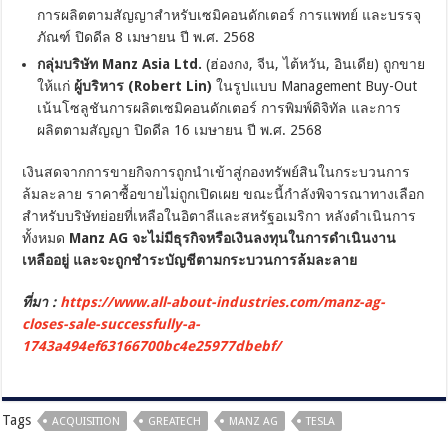
การผลิตตามสัญญาสำหรับเซมิคอนดักเตอร์ การแพทย์ และบรรจุ
ภัณฑ์ ปิดดีล 8 เมษายน ปี พ.ศ. 2568
กลุ่มบริษัท Manz Asia Ltd.
(ฮ่องกง, จีน, ไต้หวัน, อินเดีย) ถูกขาย
ให้แก่
ผู้บริหาร (Robert Lin)
ในรูปแบบ Management Buy-Out
เน้นโซลูชันการผลิตเซมิคอนดักเตอร์ การพิมพ์ดิจิทัล และการ
ผลิตตามสัญญา ปิดดีล 16 เมษายน ปี พ.ศ. 2568
เงินสดจากการขายกิจการถูกนำเข้าสู่กองทรัพย์สินในกระบวนการ
ล้มละลาย ราคาซื้อขายไม่ถูกเปิดเผย ขณะนี้กำลังพิจารณาทางเลือก
สำหรับบริษัทย่อยที่เหลือในอิตาลีและสหรัฐอเมริกา หลังดำเนินการ
ทั้งหมด
Manz AG จะไม่มีธุรกิจหรือเงินลงทุนในการดำเนินงาน
เหลืออยู่ และจะถูกชำระบัญชีตามกระบวนการล้มละลาย
ที่มา :
https://www.all-about-industries.com/manz-ag-
closes-sale-successfully-a-
1743a494ef63166700bc4e25977dbebf/
Tags
ACQUISITION
GREATECH
MANZ AG
TESLA