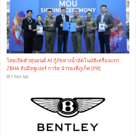
ไทยเปิดตัวหุ่นยนต์ AI กู้ภัยทางน้ำอัตโนมัติเครื่องแรก
ZBHA จับมือซูเปอร์ การ์ด นำร่องที่ภูเก็ต [PR]
5 days ago