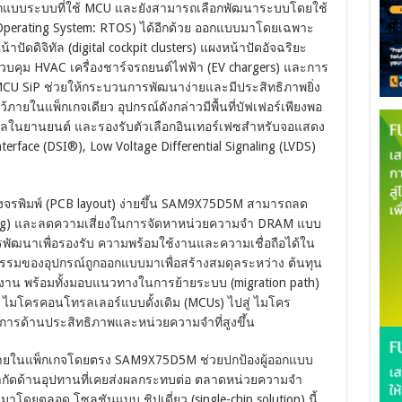
อกแบบระบบที่ใช้ MCU และยังสามารถเลือกพัฒนาระบบโดยใช้
 Operating System: RTOS) ได้อีกด้วย ออกแบบมาโดยเฉพาะ
ัดดิจิทัล (digital cockpit clusters) แผงหน้าปัดอัจฉริยะ
คุม HVAC เครื่องชาร์จรถยนต์ไฟฟ้า (EV chargers) และการ
CU SiP ช่วยให้กระบวนการพัฒนาง่ายและมีประสิทธิภาพยิ่ง
ยในแพ็กเกจเดียว อุปกรณ์ดังกล่าวมีพื้นที่บัฟเฟอร์เพียงพอ
ในยานยนต์ และรองรับตัวเลือกอินเทอร์เฟซสำหรับจอแสดง
Interface (DSI®), Low Voltage Differential Signaling (LVDS)
งจรพิมพ์ (PCB layout) ง่ายขึ้น SAM9X75D5M สามารถลด
ng) และลดความเสี่ยงในการจัดหาหน่วยความจำ DRAM แบบ
บการพัฒนาเพื่อรองรับ ความพร้อมใช้งานและความเชื่อถือได้ใน
มของอุปกรณ์ถูกออกแบบมาเพื่อสร้างสมดุลระหว่าง ต้นทุน
งาน พร้อมทั้งมอบแนวทางในการย้ายระบบ (migration path)
ก ไมโครคอนโทรลเลอร์แบบดั้งเดิม (MCUs) ไปสู่ ไมโคร
งการด้านประสิทธิภาพและหน่วยความจำที่สูงขึ้น
ภายในแพ็กเกจโดยตรง SAM9X75D5M ช่วยปกป้องผู้ออกแบบ
ดด้านอุปทานที่เคยส่งผลกระทบต่อ ตลาดหน่วยความจำ
โดยตลอด โซลูชันแบบ ชิปเดี่ยว (single-chip solution) นี้