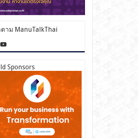
ดตาม ManuTalkThai
tps://www.facebook.com/manutalkthai/
YouTube
ld Sponsors