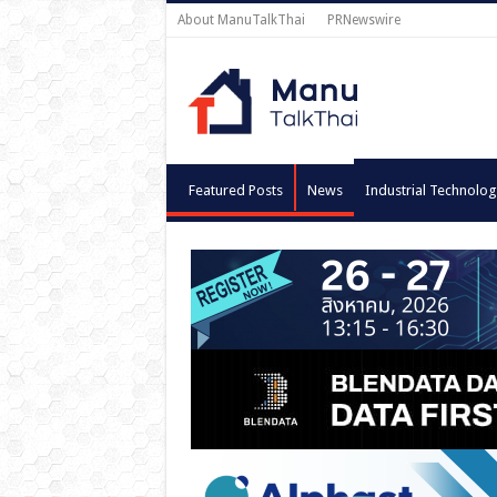
About ManuTalkThai
PRNewswire
Featured Posts
News
Industrial Technolog