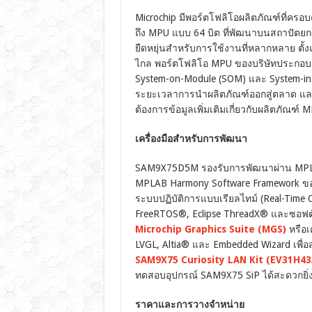
Microchip มีพอร์ตโฟลิโอผลิตภัณฑ์ที่คร
ถึง MPU แบบ 64 บิต ที่พัฒนาบนสถาปัตย
ยืดหยุ่นสำหรับการใช้งานที่หลากหลาย ตั
ไกล พอร์ตโฟลิโอ MPU ของบริษัทประกอบด้
System-on-Module (SOM) และ System-in-
ระยะเวลาการนำผลิตภัณฑ์ออกสู่ตลาด และช
ต้องการข้อมูลเพิ่มเติมเกี่ยวกับผลิตภัณฑ์ 
เครื่องมือสำหรับการพัฒนา
SAM9X75D5M รองรับการพัฒนาผ่าน MPLAB
MPLAB Harmony Software Framework ของ
ระบบปฏิบัติการแบบเรียลไทม์ (Real-Time
FreeRTOS®, Eclipse ThreadX® และซอฟต์
Microchip Graphics Suite (MGS)
หรือเ
LVGL, Altia® และ Embedded Wizard เพื่อส
SAM9X75 Curiosity LAN Kit (EV31H43
ทดสอบอุปกรณ์ SAM9X75 SiP ได้สะดวกยิ่ง
ราคาและการวางจำหน่าย