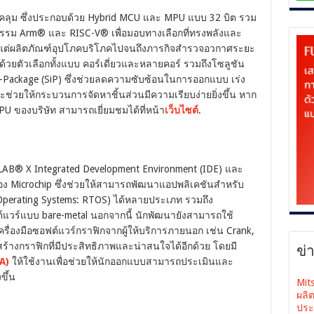
อบคลุม ซึ่งประกอบด้วย Hybrid MCU และ MPU แบบ 32 บิต รวม
กรรม Arm® และ RISC-V® เพื่อมอบทางเลือกที่ทรงพลังและ
้งแต่ผลิตภัณฑ์อุปโภคบริโภคไปจนถึงภารกิจสำรวจอวกาศระยะ
วยตัวเลือกทั้งแบบ คอร์เดี่ยวและหลายคอร์ รวมถึงโซลูชัน
Package (SiP) ซึ่งช่วยลดความซับซ้อนในการออกแบบ เร่ง
่วยให้กระบวนการจัดหาชิ้นส่วนมีความเรียบง่ายยิ่งขึ้น หาก
MPU ของบริษัท สามารถเยี่ยมชมได้ที่หน้า
เว็บไซต์
.
® X Integrated Development Environment (IDE) และ
 Microchip ซึ่งช่วยให้สามารถพัฒนาแอปพลิเคชันสำหรับ
 Operating Systems: RTOS) ได้หลายประเภท รวมถึง
แวร์แบบ bare-metal นอกจากนี้ นักพัฒนายังสามารถใช้
ครื่องมือซอฟต์แวร์กราฟิกจากผู้ให้บริการภายนอก เช่น Crank,
ร้างกราฟิกที่มีประสิทธิภาพและน่าสนใจได้อีกด้วย โดยมี
ข่
A)
ให้ใช้งานเพื่อช่วยให้นักออกแบบสามารถประเมินและ
ขึ้น
Mit
ผลิ
ประ