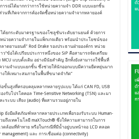
การณ์ได้มากกว่าการใช้หน่วยความจำ DDR แบบแยกชิ้น
วนที่เกิดจากการต้องจัดซื้อหน่วยความจำจากหลายองค์
 ได้ยกระดับมาตรฐานของโซลูชันระดับยานยนต์ ด้วยการ
หน่วยความจำภายในแพ็กเกจเดียว พร้อมนำประโยชน์ของ
ู่ตลาดยานยนต์” Rod Drake รองประธานฝ่ายองค์กร หน่วย
่าว“ข้อได้เปรียบประการหนึ่งของ SiP คือสามารถจัดเตรียม
CU แบบดั้งเดิม อย่างมีนัยสำคัญ อีกทั้งยังสามารถใช้พื้นที่
ยความจำแบบแยกชิ้น ซึ่งช่วยให้นักออกแบบมีความยืดหยุ่นมาก
างให้เหมาะสมภายในพื้นที่ขนาดจำกัด”
อขั้นสูงที่ครอบคลุมหลากหลายรูปแบบ ได้แก่ CAN FD, USB
ังรองรับโปรโตคอล Time-Sensitive Networking (TSN) และมา
ระบบ เสียง (audio) ที่ผสานรวมอยู่ภายใน
hip ยังมีผลิตภัณฑ์หลากหลายประเภทเพื่อรองรับระบบ Human-
 รวมถึงเทคโนโลยี maXTouch® ซึ่งให้ความสามารถในการ
แวดล้อมที่ท้าทาย หรือในกรณีที่มีน้ำอยู่บนหน้าจอ LCD ตลอด
management) และ การเชื่อมต่อ (connectivity)