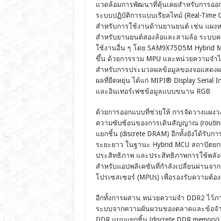
แวดล้อมการพัฒนาที่คุ้นเคยสำหรับการอ
ระบบปฏิบัติการแบบเรียลไทม์ (Real-Time
สำหรับการใช้งานด้านยานยนต์ เช่น แผงหน้าป
สำหรับยานยนต์สองล้อและสามล้อ ระบบควบ
ใช้งานอื่น ๆ โดย SAM9X75D5M Hybrid M
ขึ้น ด้วยการรวม MPU และหน่วยความจำไว้ภา
สำหรับการประมวลผลข้อมูลของจอแสดงผล
ผลที่ยืดหยุ่น ได้แก่ MIPI® Display Serial 
และอินเทอร์เฟซข้อมูลแบบขนาน RGB
ด้วยการออกแบบที่ช่วยให้ การจัดวางแผงว
ความซับซ้อนของการเดินสัญญาณ (routi
แยกชิ้น (discrete DRAM) อีกทั้งยังได้รั
ระยะยาว ในฐานะ Hybrid MCU สถาปัตยกรร
ประสิทธิภาพ และประสิทธิภาพการใช้พลัง
สำหรับแอปพลิเคชันที่กำลังเปลี่ยนผ่านจา
โปรเซสเซอร์ (MPUs) เพื่อรองรับความต้อ
อีกทั้งการผสาน หน่วยความจำ DDR2 ไว้
ระบบจากความผันผวนของตลาดและข้อจำกั
DDR แบบแยกชิ้น (discrete DDR memory) มา