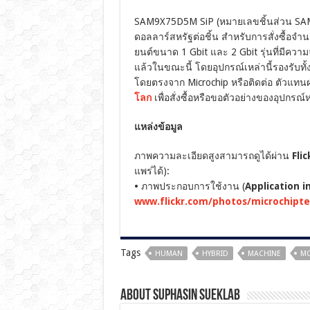
SAM9X75D5M SiP (หมายเลขชิ้นส่วน SA
ดอลลาร์สหรัฐต่อชิ้น สำหรับการสั่งซื้อจ
ยนต์ขนาด 1 Gbit และ 2 Gbit รุ่นที่มีความ
แล้วในขณะนี้ โดยอุปกรณ์เหล่านี้รองรับ
โดยตรงจาก Microchip หรือติดต่อ ตัวแทน
โลก
เพื่อสั่งซื้อหรือขอตัวอย่างของอุปกรณ
แหล่งข้อมูล
ภาพความละเอียดสูงสามารถดูได้ผ่าน
Fli
แพร่ได้):
•
ภาพประกอบการใช้งาน (
Application i
www.flickr.com/photos/microchipte
Tags
HUMAN
HYBRID
MACHINE
M
About Suphasin Sueklab