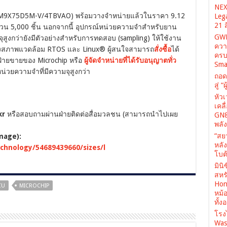
NEX
M9X75D5M-V/4TBVAO) พร้อมวางจำหน่ายแล้วในราคา 9.12
Leg
21 
ำนวน 5,000 ชิ้น นอกจากนี้ อุปกรณ์หน่วยความจำสำหรับยาน
GWM
จุสูงกว่ายังมีตัวอย่างสำหรับการทดสอบ (sampling) ให้ใช้งาน
ควา
ทั้งสภาพแวดล้อม RTOS และ Linux® ผู้สนใจสามารถ
สั่งซื้อ
ได้
ครบ
ฝ่ายขายของ Microchip หรือ
ผู้จัดจำหน่ายที่ได้รับอนุญาตทั่ว
Sma
์หน่วยความจำที่มีความจุสูงกว่า
ถอด
สู่ 
หัว
เคล
ckr
หรือสอบถามผ่านฝ่ายติดต่อสื่อมวลชน (สามารถนำไปเผย
GN8
พลั
“สย
mage):
หลั
chnology/54689439660/sizes/l
โบต้
มินิ
สหรั
Hone
CU
MICROCHIP
หม้
ทั้ง
โรง
Was