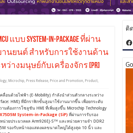
ติ
 MCU แบบ System-in-Package ที่ผ่าน
ht
านยนต์ สำหรับการใช้งานด้าน
Go
่างมนุษย์กับเครื่องจักร [PR]
logy
,
Microchip
,
Press Release
,
Price and Promotion
,
Product
,
่อนด้วยไฟฟ้า (E-Mobility) กำลังนำส่วนตัวกลางระหว่าง
face: HMI) ที่มีกราฟิกขั้นสูงมาใช้งานมากขึ้น เพื่อยกระดับ
มต้องการโซลูชัน HMI ที่เพิ่มสูงขึ้น Microchip Technology
X75D5M System-in-Package (SiP)
ที่ผ่านการรับรอง
อมหน่วยประมวลผล Arm926EJ-S™ และหน่วยความจำ DDR2
 รองรับหน้าจอแสดงผลขนาดใหญ่ได้สูงสุด 10 นิ้ว และ