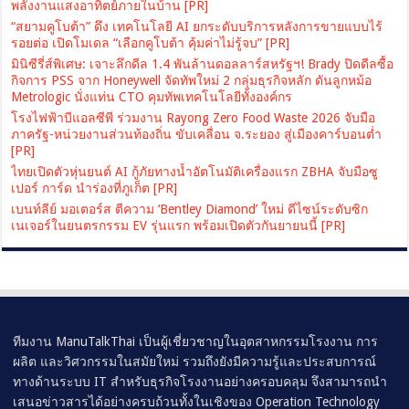
พลังงานแสงอาทิตย์ภายในบ้าน [PR]
“สยามคูโบต้า” ดึง เทคโนโลยี AI ยกระดับบริการหลังการขายแบบไร้
รอยต่อ เปิดโมเดล “เลือกคูโบต้า คุ้มค่าไม่รู้จบ” [PR]
มินิซีรี่ส์พิเศษ: เจาะลึกดีล 1.4 พันล้านดอลลาร์สหรัฐฯ! Brady ปิดดีลซื้อ
กิจการ PSS จาก Honeywell จัดทัพใหม่ 2 กลุ่มธุรกิจหลัก ดันลูกหม้อ
Metrologic นั่งแท่น CTO คุมทัพเทคโนโลยีทั้งองค์กร
โรงไฟฟ้าบีแอลซีพี ร่วมงาน Rayong Zero Food Waste 2026 จับมือ
ภาครัฐ-หน่วยงานส่วนท้องถิ่น ขับเคลื่อน จ.ระยอง สู่เมืองคาร์บอนต่ำ
[PR]
ไทยเปิดตัวหุ่นยนต์ AI กู้ภัยทางน้ำอัตโนมัติเครื่องแรก ZBHA จับมือซู
เปอร์ การ์ด นำร่องที่ภูเก็ต [PR]
เบนท์ลีย์ มอเตอร์ส ตีความ ‘Bentley Diamond’ ใหม่ ดีไซน์ระดับซิก
เนเจอร์ในยนตรกรรม EV รุ่นแรก พร้อมเปิดตัวกันยายนนี้ [PR]
ทีมงาน ManuTalkThai เป็นผู้เชี่ยวชาญในอุตสาหกรรมโรงงาน การ
ผลิต และวิศวกรรมในสมัยใหม่ รวมถึงยังมีความรู้และประสบการณ์
ทางด้านระบบ IT สำหรับธุรกิจโรงงานอย่างครอบคลุม จึงสามารถนำ
เสนอข่าวสารได้อย่างครบถ้วนทั้งในเชิงของ Operation Technology