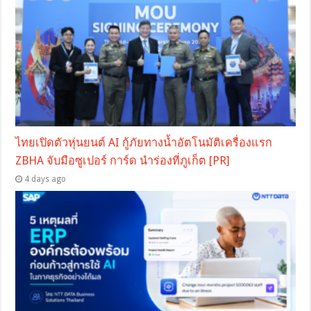
ไทยเปิดตัวหุ่นยนต์ AI กู้ภัยทางน้ำอัตโนมัติเครื่องแรก
ZBHA จับมือซูเปอร์ การ์ด นำร่องที่ภูเก็ต [PR]
4 days ago