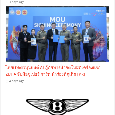
3 days ago
ไทยเปิดตัวหุ่นยนต์ AI กู้ภัยทางน้ำอัตโนมัติเครื่องแรก
ZBHA จับมือซูเปอร์ การ์ด นำร่องที่ภูเก็ต [PR]
4 days ago