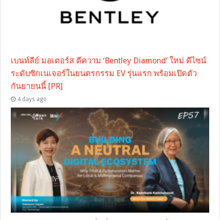
เบนท์ลีย์ มอเตอร์ส ตีความ ‘Bentley Diamond’ ใหม่ ดีไซน์
ระดับซิกเนเจอร์ในยนตรกรรม EV รุ่นแรก พร้อมเปิดตัว
กันยายนนี้ [PR]
4 days ago