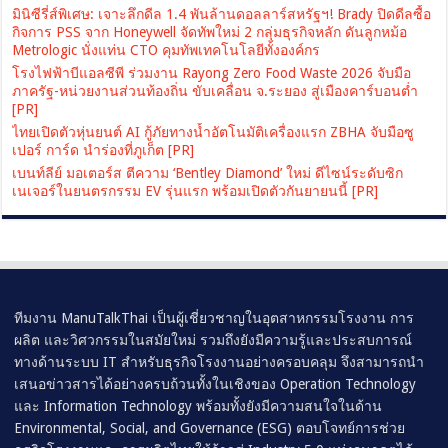
มินิซีรี่ส์พิเศษ: เจาะลึกดีล 1.4 พันล้านดอลลาร์สหรัฐฯ! Brady ปิดดีลซื้อ
กิจการ PSS จาก Honeywell จัดทัพใหม่ 2 กลุ่มธุรกิจหลัก ดันลูกหม้อ
Metrologic นั่งแท่น CTO คุมทัพเทคโนโลยีทั้งองค์กร
โรงไฟฟ้าบีแอลซีพี ร่วมงาน Rayong Zero Food Waste 2026 จับมือ
ภาครัฐ-หน่วยงานส่วนท้องถิ่น ขับเคลื่อน จ.ระยอง สู่เมืองคาร์บอนต่ำ
[PR]
ไทยเปิดตัวหุ่นยนต์ AI กู้ภัยทางน้ำอัตโนมัติเครื่องแรก ZBHA จับมือซู
เปอร์ การ์ด นำร่องที่ภูเก็ต [PR]
เบนท์ลีย์ มอเตอร์ส ตีความ ‘Bentley Diamond’ ใหม่ ดีไซน์ระดับซิก
เนเจอร์ในยนตรกรรม EV รุ่นแรก พร้อมเปิดตัวกันยายนนี้ [PR]
ทีมงาน ManuTalkThai เป็นผู้เชี่ยวชาญในอุตสาหกรรมโรงงาน การ
ผลิต และวิศวกรรมในสมัยใหม่ รวมถึงยังมีความรู้และประสบการณ์
ทางด้านระบบ IT สำหรับธุรกิจโรงงานอย่างครอบคลุม จึงสามารถนำ
เสนอข่าวสารได้อย่างครบถ้วนทั้งในเชิงของ Operation Technology
และ Information Technology พร้อมทั้งยังมีความสนใจในด้าน
Environmental, Social, and Governance (ESG) ตอบโจทย์การช่วย