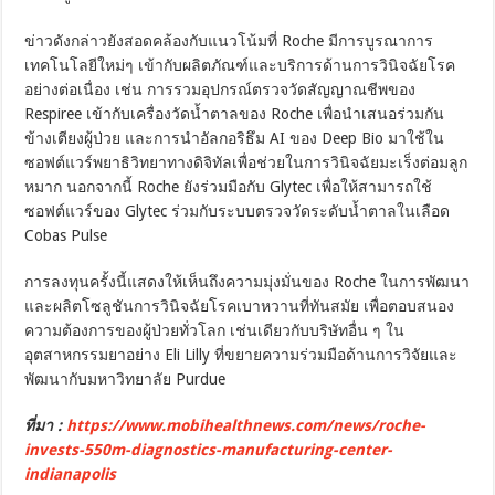
ข่าวดังกล่าวยังสอดคล้องกับแนวโน้มที่ Roche มีการบูรณาการ
เทคโนโลยีใหม่ๆ เข้ากับผลิตภัณฑ์และบริการด้านการวินิจฉัยโรค
อย่างต่อเนื่อง เช่น การรวมอุปกรณ์ตรวจวัดสัญญาณชีพของ
Respiree เข้ากับเครื่องวัดน้ำตาลของ Roche เพื่อนำเสนอร่วมกัน
ข้างเตียงผู้ป่วย และการนำอัลกอริธึม AI ของ Deep Bio มาใช้ใน
ซอฟต์แวร์พยาธิวิทยาทางดิจิทัลเพื่อช่วยในการวินิจฉัยมะเร็งต่อมลูก
หมาก นอกจากนี้ Roche ยังร่วมมือกับ Glytec เพื่อให้สามารถใช้
ซอฟต์แวร์ของ Glytec ร่วมกับระบบตรวจวัดระดับน้ำตาลในเลือด
Cobas Pulse
การลงทุนครั้งนี้แสดงให้เห็นถึงความมุ่งมั่นของ Roche ในการพัฒนา
และผลิตโซลูชันการวินิจฉัยโรคเบาหวานที่ทันสมัย เพื่อตอบสนอง
ความต้องการของผู้ป่วยทั่วโลก เช่นเดียวกับบริษัทอื่น ๆ ใน
อุตสาหกรรมยาอย่าง Eli Lilly ที่ขยายความร่วมมือด้านการวิจัยและ
พัฒนากับมหาวิทยาลัย Purdue
ที่มา :
https://www.mobihealthnews.com/news/roche-
invests-550m-diagnostics-manufacturing-center-
indianapolis