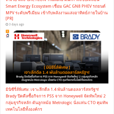
Smart Energy Ecosystem เชื่อม GAC GN8 PHEV รถยนต์
MPV ระดับพรีเมียม เข้ากับพลังงานแสงอาทิตย์ภายในบ้าน
[PR]
3 days ago
มินิซีรี่ส์พิเศษ: เจาะลึกดีล 1.4 พันล้านดอลลาร์สหรัฐฯ!
Brady ปิดดีลซื้อกิจการ PSS จาก Honeywell จัดทัพใหม่ 2
กลุ่มธุรกิจหลัก ดันลูกหม้อ Metrologic นั่งแท่น CTO คุมทัพ
เทคโนโลยีทั้งองค์กร