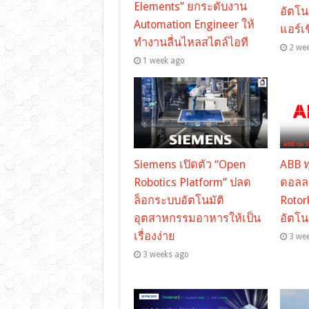
Elements” ยกระดับงาน
อัตโน
Automation Engineer ให้
แอร์เ
ทำงานลื่นไหลสไตล์ไอที
2 we
1 week ago
Siemens เปิดตัว “Open
ABB ทุ
Robotics Platform” ปลด
ดอลลา
ล็อกระบบอัตโนมัติ
Rotor
อุตสาหกรรมอาหารให้เป็น
อัตโน
เรื่องง่าย
3 we
3 weeks ago