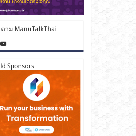
ดตาม ManuTalkThai
tps://www.facebook.com/manutalkthai/
YouTube
ld Sponsors