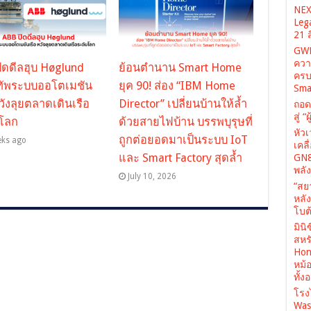
NEX
Leg
21 
GWM
ควา
ิดดีลฮุบ Høglund
ย้อนตำนาน Smart Home
ครบ
มทัพระบบออโตเมชัน
ยุค 90! ส่อง “IBM Home
Sma
หวังลุยตลาดเดินเรือ
Director” เปลี่ยนบ้านให้ล้ำ
ถอด
สู่ 
บโลก
ด้วยสายไฟบ้าน บรรพบุรุษที่
หัว
ถูกต่อยอดมาเป็นระบบ IoT
eks ago
เคล
และ Smart Factory สุดล้ำ
GN8
พลั
July 10, 2026
“สย
หลั
โบต้
มินิ
สหรั
Hone
หม้
ทั้ง
โรง
Was