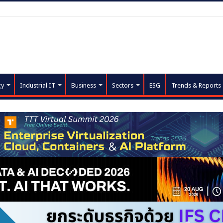
gy
Industrial IT
Business
Sectors
ESG
Trends & Reports