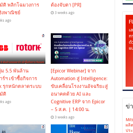
มัติ พลิกโฉมวงการ
ต้องจับตา [PR]
ชิงพาณิชย์
3 weeks ago
eks ago
่ม 5.5 พันล้าน
[Epicor Webinar] จาก
ร์ฯ เข้าซื้อกิจการ
Automation สู่ Intelligence:
k รุกหนักตลาดระบบ
ขับเคลื่อนโรงงานอัจฉริยะสู่
มัติ
อนาคตด้วย AI และ
Cognitive ERP จาก Epicor
eks ago
ข่
– 5 ส.ค. | 14:00 น.
3 weeks ago
Mit
ผลิ
ประ