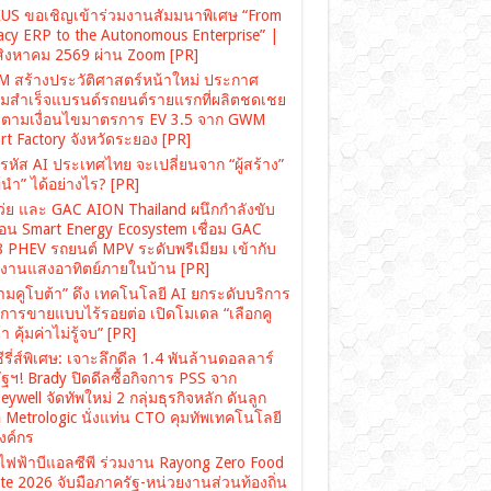
US ขอเชิญเข้าร่วมงานสัมมนาพิเศษ “From
acy ERP to the Autonomous Enterprise” |
สิงหาคม 2569 ผ่าน Zoom [PR]
 สร้างประวัติศาสตร์หน้าใหม่ ประกาศ
มสำเร็จแบรนด์รถยนต์รายแรกที่ผลิตชดเชย
ตามเงื่อนไขมาตรการ EV 3.5 จาก GWM
rt Factory จังหวัดระยอง [PR]
รหัส AI ประเทศไทย จะเปลี่ยนจาก “ผู้สร้าง”
“ผู้นำ” ได้อย่างไร? [PR]
เว่ย และ GAC AION Thailand ผนึกกำลังขับ
ื่อน Smart Energy Ecosystem เชื่อม GAC
 PHEV รถยนต์ MPV ระดับพรีเมียม เข้ากับ
งงานแสงอาทิตย์ภายในบ้าน [PR]
ามคูโบต้า” ดึง เทคโนโลยี AI ยกระดับบริการ
งการขายแบบไร้รอยต่อ เปิดโมเดล “เลือกคู
า คุ้มค่าไม่รู้จบ” [PR]
ซีรี่ส์พิเศษ: เจาะลึกดีล 1.4 พันล้านดอลลาร์
ฐฯ! Brady ปิดดีลซื้อกิจการ PSS จาก
ywell จัดทัพใหม่ 2 กลุ่มธุรกิจหลัก ดันลูก
อ Metrologic นั่งแท่น CTO คุมทัพเทคโนโลยี
องค์กร
ไฟฟ้าบีแอลซีพี ร่วมงาน Rayong Zero Food
te 2026 จับมือภาครัฐ-หน่วยงานส่วนท้องถิ่น