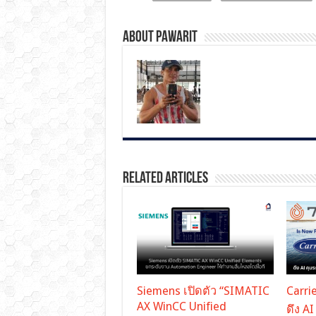
About pawarit
Related Articles
Siemens เปิดตัว “SIMATIC
Carrie
AX WinCC Unified
ดึง A