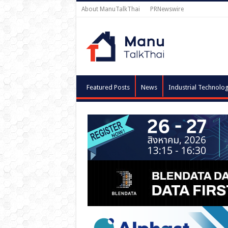
About ManuTalkThai
PRNewswire
Featured Posts
News
Industrial Technolo