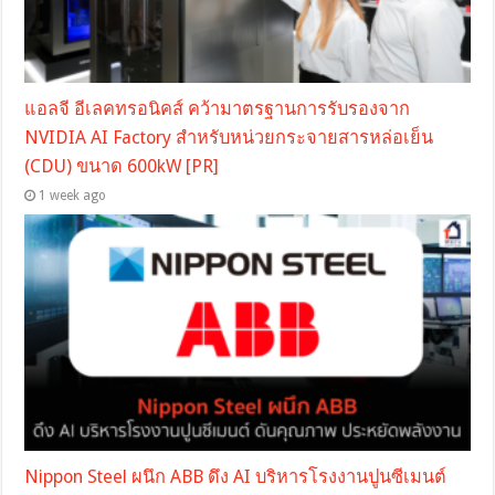
แอลจี อีเลคทรอนิคส์ คว้ามาตรฐานการรับรองจาก
NVIDIA AI Factory สำหรับหน่วยกระจายสารหล่อเย็น
(CDU) ขนาด 600kW [PR]
1 week ago
Nippon Steel ผนึก ABB ดึง AI บริหารโรงงานปูนซีเมนต์