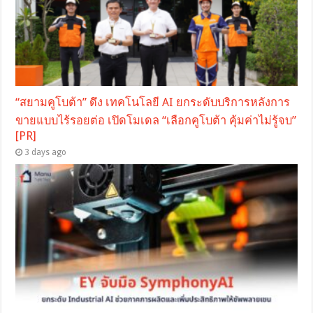
“สยามคูโบต้า” ดึง เทคโนโลยี AI ยกระดับบริการหลังการ
ขายแบบไร้รอยต่อ เปิดโมเดล “เลือกคูโบต้า คุ้มค่าไม่รู้จบ”
[PR]
3 days ago