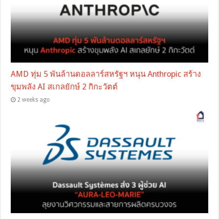
AMD ทุ่ม 5 พันล้านดอลลาร์สหรัฐฯ หนุน Anthropic สร้าง
ขุมพลัง AI สเกลยักษ์ 2 กิกะวัตต์
2 weeks ago