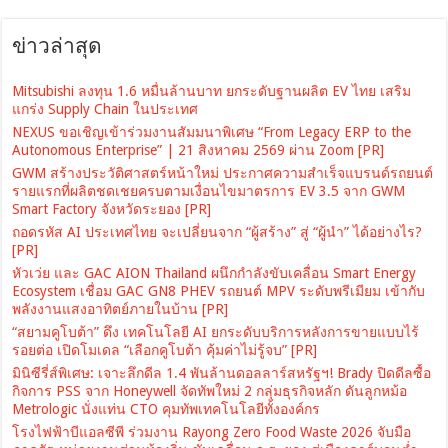
ข่าวล่าสุด
Mitsubishi ลงทุน 1.6 หมื่นล้านบาท ยกระดับฐานผลิต EV ไทย เสริม
แกร่ง Supply Chain ในประเทศ
NEXUS ขอเชิญเข้าร่วมงานสัมมนาพิเศษ “From Legacy ERP to the
Autonomous Enterprise” | 21 สิงหาคม 2569 ผ่าน Zoom [PR]
GWM สร้างประวัติศาสตร์หน้าใหม่ ประกาศความสำเร็จแบรนด์รถยนต์
รายแรกที่ผลิตชดเชยครบตามเงื่อนไขมาตรการ EV 3.5 จาก GWM
Smart Factory จังหวัดระยอง [PR]
ถอดรหัส AI ประเทศไทย จะเปลี่ยนจาก “ผู้สร้าง” สู่ “ผู้นำ” ได้อย่างไร?
[PR]
หัวเว่ย และ GAC AION Thailand ผนึกกำลังขับเคลื่อน Smart Energy
Ecosystem เชื่อม GAC GN8 PHEV รถยนต์ MPV ระดับพรีเมียม เข้ากับ
พลังงานแสงอาทิตย์ภายในบ้าน [PR]
“สยามคูโบต้า” ดึง เทคโนโลยี AI ยกระดับบริการหลังการขายแบบไร้
รอยต่อ เปิดโมเดล “เลือกคูโบต้า คุ้มค่าไม่รู้จบ” [PR]
มินิซีรี่ส์พิเศษ: เจาะลึกดีล 1.4 พันล้านดอลลาร์สหรัฐฯ! Brady ปิดดีลซื้อ
กิจการ PSS จาก Honeywell จัดทัพใหม่ 2 กลุ่มธุรกิจหลัก ดันลูกหม้อ
Metrologic นั่งแท่น CTO คุมทัพเทคโนโลยีทั้งองค์กร
โรงไฟฟ้าบีแอลซีพี ร่วมงาน Rayong Zero Food Waste 2026 จับมือ