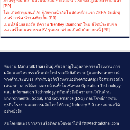
ภาครัฐ-หน่วยงานส่วนท้องถิ่น ขับเคลื่อน จ.ระยอง สู่เมืองคาร์บอนต่ำ
[PR]
ไทยเปิดตัวหุ่นยนต์ AI กู้ภัยทางน้ำอัตโนมัติเครื่องแรก ZBHA จับมือซู
เปอร์ การ์ด นำร่องที่ภูเก็ต [PR]
เบนท์ลีย์ มอเตอร์ส ตีความ ‘Bentley Diamond’ ใหม่ ดีไซน์ระดับซิก
เนเจอร์ในยนตรกรรม EV รุ่นแรก พร้อมเปิดตัวกันยายนนี้ [PR]
ทีมงาน ManuTalkThai เป็นผู้เชี่ยวชาญในอุตสาหกรรมโรงงาน การ
ผลิต และวิศวกรรมในสมัยใหม่ รวมถึงยังมีความรู้และประสบการณ์
ทางด้านระบบ IT สำหรับธุรกิจโรงงานอย่างครอบคลุม จึงสามารถนำ
เสนอข่าวสารได้อย่างครบถ้วนทั้งในเชิงของ Operation Technology
และ Information Technology พร้อมทั้งยังมีความสนใจในด้าน
Environmental, Social, and Governance (ESG) ตอบโจทย์การช่วย
ธุรกิจโรงงานและการผลิตไทยให้ก้าวสู่ Industry 5.0 แห่งอนาคตได้
อย่างยั่งยืน
สนใจเผยแพร่ข่าวสารหรือติดต่อโฆษณาได้ที่
ftt@techtalkthai.com