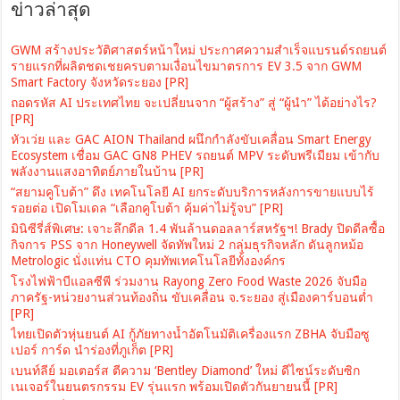
ข่าวล่าสุด
GWM สร้างประวัติศาสตร์หน้าใหม่ ประกาศความสำเร็จแบรนด์รถยนต์
รายแรกที่ผลิตชดเชยครบตามเงื่อนไขมาตรการ EV 3.5 จาก GWM
Smart Factory จังหวัดระยอง [PR]
ถอดรหัส AI ประเทศไทย จะเปลี่ยนจาก “ผู้สร้าง” สู่ “ผู้นำ” ได้อย่างไร?
[PR]
หัวเว่ย และ GAC AION Thailand ผนึกกำลังขับเคลื่อน Smart Energy
Ecosystem เชื่อม GAC GN8 PHEV รถยนต์ MPV ระดับพรีเมียม เข้ากับ
พลังงานแสงอาทิตย์ภายในบ้าน [PR]
“สยามคูโบต้า” ดึง เทคโนโลยี AI ยกระดับบริการหลังการขายแบบไร้
รอยต่อ เปิดโมเดล “เลือกคูโบต้า คุ้มค่าไม่รู้จบ” [PR]
มินิซีรี่ส์พิเศษ: เจาะลึกดีล 1.4 พันล้านดอลลาร์สหรัฐฯ! Brady ปิดดีลซื้อ
กิจการ PSS จาก Honeywell จัดทัพใหม่ 2 กลุ่มธุรกิจหลัก ดันลูกหม้อ
Metrologic นั่งแท่น CTO คุมทัพเทคโนโลยีทั้งองค์กร
โรงไฟฟ้าบีแอลซีพี ร่วมงาน Rayong Zero Food Waste 2026 จับมือ
ภาครัฐ-หน่วยงานส่วนท้องถิ่น ขับเคลื่อน จ.ระยอง สู่เมืองคาร์บอนต่ำ
[PR]
ไทยเปิดตัวหุ่นยนต์ AI กู้ภัยทางน้ำอัตโนมัติเครื่องแรก ZBHA จับมือซู
เปอร์ การ์ด นำร่องที่ภูเก็ต [PR]
เบนท์ลีย์ มอเตอร์ส ตีความ ‘Bentley Diamond’ ใหม่ ดีไซน์ระดับซิก
เนเจอร์ในยนตรกรรม EV รุ่นแรก พร้อมเปิดตัวกันยายนนี้ [PR]