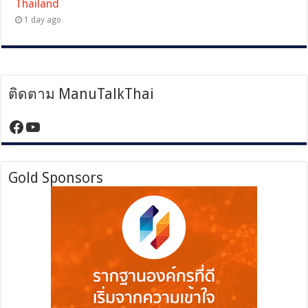
Thailand
1 day ago
ติดตาม ManuTalkThai
https://www.facebook.com/manutalktha
YouTube
Gold Sponsors