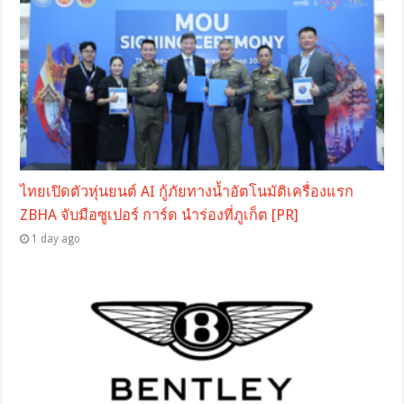
ไทยเปิดตัวหุ่นยนต์ AI กู้ภัยทางน้ำอัตโนมัติเครื่องแรก
ZBHA จับมือซูเปอร์ การ์ด นำร่องที่ภูเก็ต [PR]
1 day ago