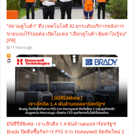
“สยามคูโบต้า” ดึง เทคโนโลยี AI ยกระดับบริการหลังการ
ขายแบบไร้รอยต่อ เปิดโมเดล “เลือกคูโบต้า คุ้มค่าไม่รู้จบ”
[PR]
11 hours ago
มินิซีรี่ส์พิเศษ: เจาะลึกดีล 1.4 พันล้านดอลลาร์สหรัฐฯ!
Brady ปิดดีลซื้อกิจการ PSS จาก Honeywell จัดทัพใหม่ 2