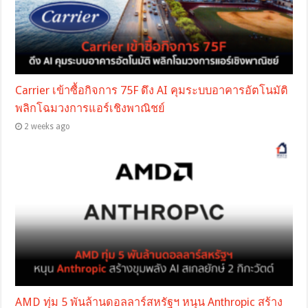
Carrier เข้าซื้อกิจการ 75F ดึง AI คุมระบบอาคารอัตโนมัติ
พลิกโฉมวงการแอร์เชิงพาณิชย์
2 weeks ago
AMD ทุ่ม 5 พันล้านดอลลาร์สหรัฐฯ หนุน Anthropic สร้าง