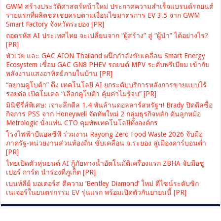
GWM สร้างประวัติศาสตร์หน้าใหม่ ประกาศความสำเร็จแบรนด์รถยนต์
รายแรกที่ผลิตชดเชยครบตามเงื่อนไขมาตรการ EV 3.5 จาก GWM
Smart Factory จังหวัดระยอง [PR]
ถอดรหัส AI ประเทศไทย จะเปลี่ยนจาก “ผู้สร้าง” สู่ “ผู้นำ” ได้อย่างไร?
[PR]
หัวเว่ย และ GAC AION Thailand ผนึกกำลังขับเคลื่อน Smart Energy
Ecosystem เชื่อม GAC GN8 PHEV รถยนต์ MPV ระดับพรีเมียม เข้ากับ
พลังงานแสงอาทิตย์ภายในบ้าน [PR]
“สยามคูโบต้า” ดึง เทคโนโลยี AI ยกระดับบริการหลังการขายแบบไร้
รอยต่อ เปิดโมเดล “เลือกคูโบต้า คุ้มค่าไม่รู้จบ” [PR]
มินิซีรี่ส์พิเศษ: เจาะลึกดีล 1.4 พันล้านดอลลาร์สหรัฐฯ! Brady ปิดดีลซื้อ
กิจการ PSS จาก Honeywell จัดทัพใหม่ 2 กลุ่มธุรกิจหลัก ดันลูกหม้อ
Metrologic นั่งแท่น CTO คุมทัพเทคโนโลยีทั้งองค์กร
โรงไฟฟ้าบีแอลซีพี ร่วมงาน Rayong Zero Food Waste 2026 จับมือ
ภาครัฐ-หน่วยงานส่วนท้องถิ่น ขับเคลื่อน จ.ระยอง สู่เมืองคาร์บอนต่ำ
[PR]
ไทยเปิดตัวหุ่นยนต์ AI กู้ภัยทางน้ำอัตโนมัติเครื่องแรก ZBHA จับมือซู
เปอร์ การ์ด นำร่องที่ภูเก็ต [PR]
เบนท์ลีย์ มอเตอร์ส ตีความ ‘Bentley Diamond’ ใหม่ ดีไซน์ระดับซิก
เนเจอร์ในยนตรกรรม EV รุ่นแรก พร้อมเปิดตัวกันยายนนี้ [PR]