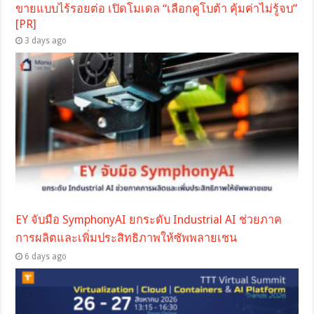
ขายแบบไร้รอยต่อ เปิดโมเดล “เลือกคูโบต้า คุ้มค่าไม่รู้จบ”
[PR]
3 days ago
EY จับมือ SymphonyAI ยกระดับ Industrial AI ช่วยภาค
การผลิตและเพิ่มประสิทธิภาพให้ซัพพลายเชน
6 days ago