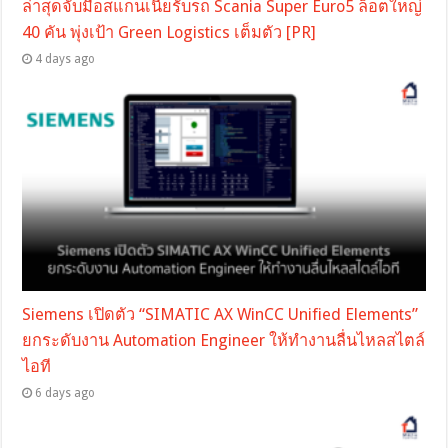
ล่าสุดจับมือสแกนเนียรับรถ Scania Super Euro5 ล็อตใหญ่
40 คัน พุ่งเป้า Green Logistics เต็มตัว [PR]
4 days ago
Siemens เปิดตัว “SIMATIC AX WinCC Unified Elements”
ยกระดับงาน Automation Engineer ให้ทำงานลื่นไหลสไตล์
ไอที
6 days ago