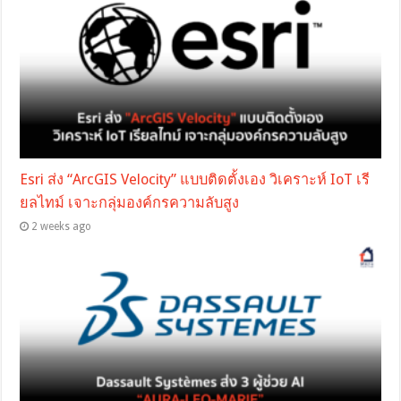
Esri ส่ง “ArcGIS Velocity” แบบติดตั้งเอง วิเคราะห์ IoT เรี
ยลไทม์ เจาะกลุ่มองค์กรความลับสูง
2 weeks ago