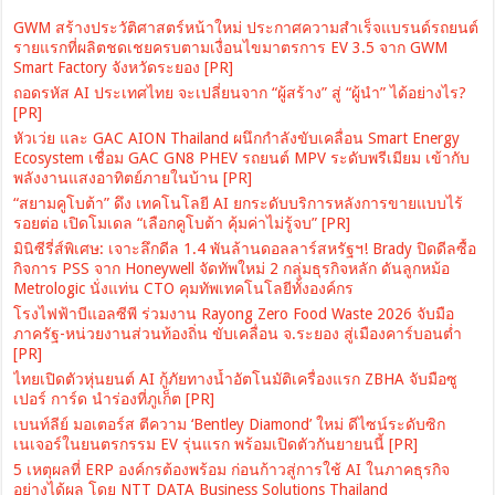
GWM สร้างประวัติศาสตร์หน้าใหม่ ประกาศความสำเร็จแบรนด์รถยนต์
รายแรกที่ผลิตชดเชยครบตามเงื่อนไขมาตรการ EV 3.5 จาก GWM
Smart Factory จังหวัดระยอง [PR]
ถอดรหัส AI ประเทศไทย จะเปลี่ยนจาก “ผู้สร้าง” สู่ “ผู้นำ” ได้อย่างไร?
[PR]
หัวเว่ย และ GAC AION Thailand ผนึกกำลังขับเคลื่อน Smart Energy
Ecosystem เชื่อม GAC GN8 PHEV รถยนต์ MPV ระดับพรีเมียม เข้ากับ
พลังงานแสงอาทิตย์ภายในบ้าน [PR]
“สยามคูโบต้า” ดึง เทคโนโลยี AI ยกระดับบริการหลังการขายแบบไร้
รอยต่อ เปิดโมเดล “เลือกคูโบต้า คุ้มค่าไม่รู้จบ” [PR]
มินิซีรี่ส์พิเศษ: เจาะลึกดีล 1.4 พันล้านดอลลาร์สหรัฐฯ! Brady ปิดดีลซื้อ
กิจการ PSS จาก Honeywell จัดทัพใหม่ 2 กลุ่มธุรกิจหลัก ดันลูกหม้อ
Metrologic นั่งแท่น CTO คุมทัพเทคโนโลยีทั้งองค์กร
โรงไฟฟ้าบีแอลซีพี ร่วมงาน Rayong Zero Food Waste 2026 จับมือ
ภาครัฐ-หน่วยงานส่วนท้องถิ่น ขับเคลื่อน จ.ระยอง สู่เมืองคาร์บอนต่ำ
[PR]
ไทยเปิดตัวหุ่นยนต์ AI กู้ภัยทางน้ำอัตโนมัติเครื่องแรก ZBHA จับมือซู
เปอร์ การ์ด นำร่องที่ภูเก็ต [PR]
เบนท์ลีย์ มอเตอร์ส ตีความ ‘Bentley Diamond’ ใหม่ ดีไซน์ระดับซิก
เนเจอร์ในยนตรกรรม EV รุ่นแรก พร้อมเปิดตัวกันยายนนี้ [PR]
5 เหตุผลที่ ERP องค์กรต้องพร้อม ก่อนก้าวสู่การใช้ AI ในภาคธุรกิจ
อย่างได้ผล โดย NTT DATA Business Solutions Thailand