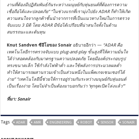
งานที่ต้องมีปฏิสัมพันธ์กันระหว่างมนุษย์กับหุ่นยนต์ที่ต้องการความ
เชื่อถือได้และปลอดภัย” “ในช่วงแรกที่เรามุ่งไปยัง ADAR ก็ทำให้เกิด
ความสนใจจากลูกค้าชั้นนำจากการที่เป็นแนวทางใหม่ในการตรวจ
จับแบบ 3 มิติ โดย ADAR มีข้อได้เปรียบที่น่าสนใจทั้งในด้าน
สมรรถนะและต้นทุน
Knut Sandven ซีอีโอของ Sonair
อธิบายอีกว่า —
“ADAR คือ
เทคโนโลยีการตรวจจับแบบ plug-and-play ขั้นสูงที่ให้ความมั่นใจ
ได้ว่าสอดคล้องกับมาตรฐานความปลอดภัย โดยมีองค์ประกอบรูป
ทรงขนาดเล็ก ใช้กำลังไฟฟ้าต่ำ และใช้พลังการประมวลผลต่ำ
ทำให้สามารถผสานรวมเข้าเป็นส่วนหนึ่งในแพ็คเกจเซนเซอร์ได้
ง่าย” “เทคโนโลยีนี้ช่วยให้การอยู่ร่วมกันระหว่างมนุษย์กับหุ่นยนต์
เป็นเรื่องง่าย โดยไม่จำเป็นต้องมาบอกกันว่า ‘ทุกจุดเปิดโล่งแล้ว’”
ที่มา: Sonair
Tags
ADAR
AMR
ENGINEERING
ROBOT
SENSOR
SONAIR