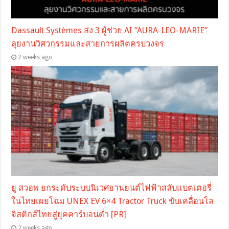
Dassault Systèmes ส่ง 3 ผู้ช่วย AI “AURA-LEO-MARIE”
ลุยงานวิศวกรรมและสายการผลิตครบวงจร
2 weeks ago
ยู สวอพ ยกระดับระบบนิเวศยานยนต์ไฟฟ้าสลับแบตเตอรี่
ในไทยเผยโฉม UNEX EV 6×4 Tractor Truck ขับเคลื่อนโล
จิสติกส์ไทยสู่ยุคคาร์บอนต่ำ [PR]
2 weeks ago