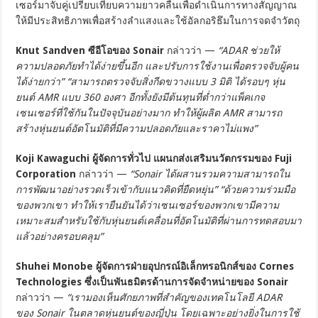
เซอร์มาจับคู่เปรียบเทียบความยาวคลื่นเพื่อดำเนินการทางสัญญาณ
ให้มีประสิทธิภาพเพื่อสร้างลำแสงและใช้อัลกอริธึมในการจดจำวัตถุ
Knut Sandven ซีอีโอของ Sonair
กล่าวว่า —
“ADAR ช่วยให้
ความปลอดภัยทำได้ง่ายขึ้นอีก และปรับการใช้งานเพื่อตรวจจับผู้คน
ได้ง่ายกว่า” “สามารถตรวจจับสิ่งกีดขวางแบบ 3 มิติ ได้รอบๆ หุ่น
ยนต์ AMR แบบ 360 องศา อีกทั้งยังมีต้นทุนที่ต่ำกว่าแพ็คเกจ
เซนเซอร์ที่ใช้กันในปัจจุบันอย่างมาก ทำให้ผู้ผลิต AMR สามารถ
สร้างหุ่นยนต์อัตโนมัติที่มีความปลอดภัยและราคาไม่แพง”
Koji Kawaguchi ผู้จัดการทั่วไป แผนกส่งเสริมนวัตกรรมของ Fuji
Corporation
กล่าวว่า —
“Sonair ได้ผสานรวมความสามารถใน
การพัฒนาอย่างรวดเร็วเข้ากับแนวคิดที่ยืดหยุ่น” “ด้วยความร่วมมือ
ของพวกเขา ทำให้เรายืนยันได้ว่าเซนเซอร์ของพวกเขามีความ
เหมาะสมสำหรับใช้กับหุ่นยนต์เคลื่อนที่อัตโนมัติที่ผ่านการทดสอบมา
แล้วอย่างครอบคลุม”
Shuhei Monobe ผู้จัดการฝ่ายอุปกรณ์อิเล็กทรอนิกส์ของ Cornes
Technologies ซึ่งเป็นพันธมิตรด้านการจัดจำหน่ายของ Sonair
กล่าวว่า —
“เรามองเห็นศักยภาพที่สำคัญของเทคโนโลยี ADAR
ของ Sonair ในตลาดหุ่นยนต์ของญี่ปุ่น โดยเฉพาะอย่างยิ่งในการใช้