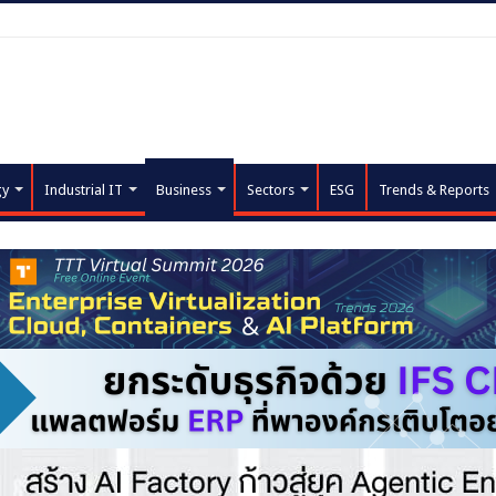
gy
Industrial IT
Business
Sectors
ESG
Trends & Reports