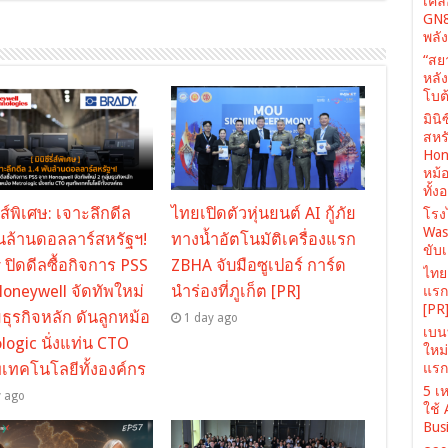
เคล
GN8
พลั
“สย
หลั
โบต้
มินิ
สหรั
Hone
หม้
ทั้ง
รี่ส์พิเศษ: เจาะลึกดีล
ไทยเปิดตัวหุ่นยนต์ AI กู้ภัย
โรง
Was
ันล้านดอลลาร์สหรัฐฯ!
ทางน้ำอัตโนมัติเครื่องแรก
ขับเ
 ปิดดีลซื้อกิจการ PSS
ZBHA จับมือซูเปอร์ การ์ด
ไทยเ
oneywell จัดทัพใหม่
นำร่องที่ภูเก็ต [PR]
แรก 
[PR
มธุรกิจหลัก ดันลูกหม้อ
1 day ago
เบนท
logic นั่งแท่น CTO
ใหม
พเทคโนโลยีทั้งองค์กร
แรก 
5 เห
y ago
ใช้
Busi