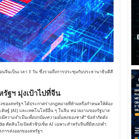
ือนจีนเป็นเวลา 3 วัน ซึ่งรวมถึงการประชุมกับประธานาธิบดีสี
รัฐฯ มุ่งเป้าไปที่จีน
ของสหรัฐฯ ได้ประกาศร่างกฎหมายที่ห้ามหรือกำหนดให้ต้อง
ิษฐ์ (AI) และเทคโนโลยีอื่น ๆ ในจีน หน่วยงานของรัฐบาล
วมีความจำเป็นเพื่อปกป้องความมั่นคงของชาติ”
ข้อจำกัดดัง
dia ตัดสินใจเปิดตัวชิปเซ็ต AI เฉพาะสำหรับจีนที่มีสเปกต่ำ
ตรการส่งออกของสหรัฐฯ