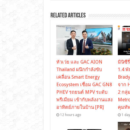
Related Articles
หัวเว่ย และ GAC AION
มินิซี
Thailand ผนึกกำลังขับ
1.4 พ
เคลื่อน Smart Energy
Brady
Ecosystem เชื่อม GAC GN8
จาก H
PHEV รถยนต์ MPV ระดับ
2 กลุ่
พรีเมียม เข้ากับพลังงานแสง
Metro
อาทิตย์ภายในบ้าน [PR]
คุมทั
12 hours ago
1 da