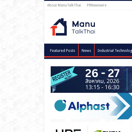
About ManuTalkThai
PRNewswire
Featured Posts
News
Industrial Technolo