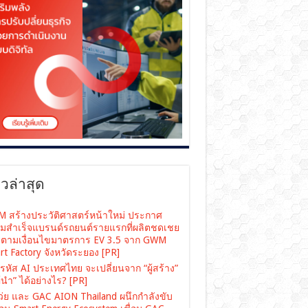
าวล่าสุด
 สร้างประวัติศาสตร์หน้าใหม่ ประกาศ
มสำเร็จแบรนด์รถยนต์รายแรกที่ผลิตชดเชย
ตามเงื่อนไขมาตรการ EV 3.5 จาก GWM
rt Factory จังหวัดระยอง [PR]
รหัส AI ประเทศไทย จะเปลี่ยนจาก “ผู้สร้าง”
“ผู้นำ” ได้อย่างไร? [PR]
เว่ย และ GAC AION Thailand ผนึกกำลังขับ