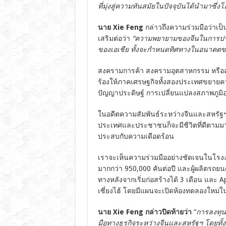
ที่มุ่งสู่ความทันสมัยในปัจจุบันได้นำมาซ
นาย Xie Feng
กล่าวถึงความร่วมมือว่าเป
เสริมต่อว่า
“ความพยายามของจีนในการปรับป
ของเอเชีย ทั้งจะกำหนดทิศทางในอนาคตของ
สงครามการค้า สงครามอุตสาหกรรม หรือสง
ร้องให้ภาคเศรษฐกิจทั้งสองประเทศขยายควา
ปัญญาประดิษฐ์ การเปลี่ยนแปลงสภาพภูมิ
ในอดีตความสัมพันธ์ระหว่างจีนและสหรัฐฯ ใ
ประเทศและประชาชนก็จะมีชีวิตที่ดีตามมาด
ประสบกับความเดือดร้อน
เราจะเห็นความร่วมมืออย่างชัดเจนในโรงงาน 
มากกว่า 950,000 คันต่อปี และผู้ผลิตรถย
ทางหลังจากเริ่มก่อสร้างได้ 3 เดือน และ A
เซี่ยงไฮ้ โดยมีแผนจะเปิดห้องทดลองใหม่ใน
นาย Xie Feng กล่าวปิดท้ายว่า
“
การลงทุน
มือทางธุรกิจระหว่างจีนและสหรัฐฯ โดยทั้