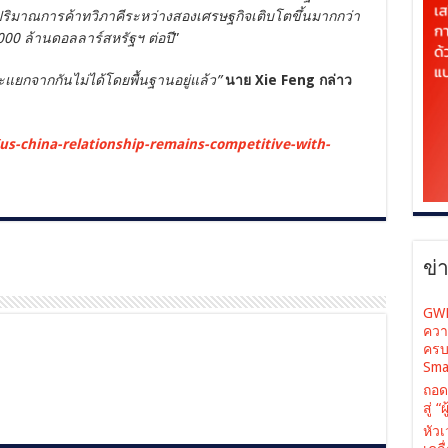
ริมาณการค้าทวิภาคีระหว่างสองเศรษฐกิจเติบโตขึ้นมากกว่า
,000 ล้านดอลลาร์สหรัฐฯ ต่อปี
”
ละแยกจากกันไม่ได้โดยพื้นฐานอยู่แล้ว”
นาย Xie Feng กล่าว
us-china-relationship-remains-competitive-with-
ข่
GWM
ควา
ครบ
Sma
ถอด
สู่ 
หัว