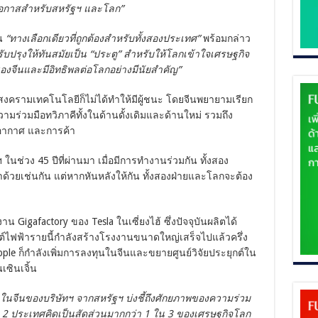
ึ่งโอกาสสำหรับสหรัฐฯ และโลก”
็น
“ทางเลือกเดียวที่ถูกต้องสำหรับทั้งสองประเทศ”
พร้อมกล่าว
รุงให้ทันสมัยเป็น “ประตู” สำหรับให้โลกเข้าใจเศรษฐกิจ
จีนและมีอิทธิพลต่อโลกอย่างมีนัยสำคัญ”
ครามเทคโนโลยีก็ไม่ได้ทำให้มีผู้ชนะ โดยจีนพยายามเรียก
มร่วมมือทวิภาคีทั้งในด้านดั้งเดิมและด้านใหม่ รวมถึง
อากาศ และการค้า
นช่วง 45 ปีที่ผ่านมา เมื่อมีการทำงานร่วมกัน ทั้งสอง
้วยเช่นกัน แต่หากหันหลังให้กัน ทั้งสองฝ่ายและโลกจะต้อง
Gigafactory ของ Tesla ในเซี่ยงไฮ้ ซึ่งปัจจุบันผลิตได้
นต์ไฟฟ้ารายนี้กำลังสร้างโรงงานขนาดใหญ่เสร็จไปแล้วครึ่ง
pple ก็กำลังเพิ่มการลงทุนในจีนและขยายศูนย์วิจัยประยุกต์ใน
เซินเจิ้น
ในจีนของบริษัทฯ จากสหรัฐฯ บ่งชี้ถึงศักยภาพของความร่วม
ง 2 ประเทศคิดเป็นสัดส่วนมากกว่า 1 ใน 3 ของเศรษฐกิจโลก