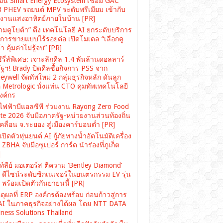
ื่อน Smart Energy Ecosystem เชื่อม GAC
 PHEV รถยนต์ MPV ระดับพรีเมียม เข้ากับ
งงานแสงอาทิตย์ภายในบ้าน [PR]
ามคูโบต้า” ดึง เทคโนโลยี AI ยกระดับบริการ
งการขายแบบไร้รอยต่อ เปิดโมเดล “เลือกคู
า คุ้มค่าไม่รู้จบ” [PR]
ซีรี่ส์พิเศษ: เจาะลึกดีล 1.4 พันล้านดอลลาร์
ฐฯ! Brady ปิดดีลซื้อกิจการ PSS จาก
ywell จัดทัพใหม่ 2 กลุ่มธุรกิจหลัก ดันลูก
อ Metrologic นั่งแท่น CTO คุมทัพเทคโนโลยี
องค์กร
ไฟฟ้าบีแอลซีพี ร่วมงาน Rayong Zero Food
te 2026 จับมือภาครัฐ-หน่วยงานส่วนท้องถิ่น
คลื่อน จ.ระยอง สู่เมืองคาร์บอนต่ำ [PR]
ปิดตัวหุ่นยนต์ AI กู้ภัยทางน้ำอัตโนมัติเครื่อง
ZBHA จับมือซูเปอร์ การ์ด นำร่องที่ภูเก็ต
]
์ลีย์ มอเตอร์ส ตีความ ‘Bentley Diamond’
่ ดีไซน์ระดับซิกเนเจอร์ในยนตรกรรม EV รุ่น
พร้อมเปิดตัวกันยายนนี้ [PR]
ตุผลที่ ERP องค์กรต้องพร้อม ก่อนก้าวสู่การ
 AI ในภาคธุรกิจอย่างได้ผล โดย NTT DATA
ness Solutions Thailand