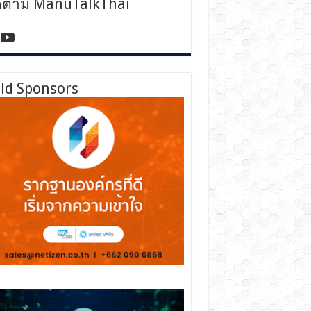
ดตาม ManuTalkThai
tps://www.facebook.com/manutalkthai/
YouTube
ld Sponsors