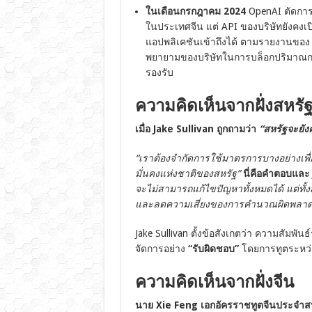
ในเดือนกรกฎาคม 2024
OpenAI ตัดการเ
ในประเทศจีน แต่ API ของบริษัทยังคงเป
แอปพลิเคชันเข้าถึงได้ ตามรายงานของ
พยายามของบริษัทในการบล็อกปริมาณการใ
รองรับ
ความคิดเห็นจากฝั่งสหรั
เมื่อ Jake Sullivan ถูกถามว่า
“สหรัฐจะยัง
“เราต้องจำกัดการใช้มาตรการบางอย่างเพื่อ
มั่นคงแห่งชาติของสหรัฐ”
นี่คือคำตอบและ 
จะไม่สามารถแก้ไขปัญหาทั้งหมดได้ แต่ทั้ง
และลดความเสี่ยงของการคำนวณผิดพลาด
Jake Sullivan ตั้งข้อสังเกตว่า ความสัมพ
จัดการอย่าง
“รับผิดชอบ”
โดยการทูตระหว่า
ความคิดเห็นจากฝั่งจีน
นาย Xie Feng เอกอัครราชทูตจีนประจำส