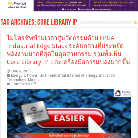
Tag Archives:
Core Library IP
ไมโครชิพข้ามเวลาสู่นวัตกรรมด้วย FPGA
Industrial Edge Stack ระดับกลางที่ประหยัด
พลังงานมากที่สุดในอุตสาหกรรม รวมทั้งเพิ่ม
Core Library IP และเครื่องมือการแปลงมากขึ้น
June 6, 2023
Energy & Power
,
IIoT - Industrial Internet of Things
,
Industrial
Technology
,
Microchip
on
Comments Off
ไมโคร
ชิพ
ข้าม
เวลา
สู่
นวัตกรรม
ด้วย
FPGA
Industrial
Edge