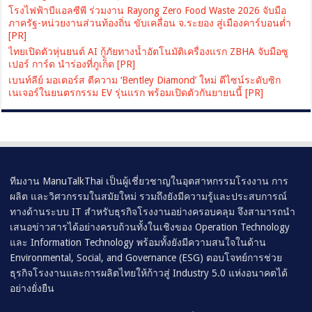
โรงไฟฟ้าบีแอลซีพี ร่วมงาน Rayong Zero Food Waste 2026 จับมือ
ภาครัฐ-หน่วยงานส่วนท้องถิ่น ขับเคลื่อน จ.ระยอง สู่เมืองคาร์บอนต่ำ
[PR]
ไทยเปิดตัวหุ่นยนต์ AI กู้ภัยทางน้ำอัตโนมัติเครื่องแรก ZBHA จับมือซู
เปอร์ การ์ด นำร่องที่ภูเก็ต [PR]
เบนท์ลีย์ มอเตอร์ส ตีความ ‘Bentley Diamond’ ใหม่ ดีไซน์ระดับซิก
เนเจอร์ในยนตรกรรม EV รุ่นแรก พร้อมเปิดตัวกันยายนนี้ [PR]
ทีมงาน ManuTalkThai เป็นผู้เชี่ยวชาญในอุตสาหกรรมโรงงาน การ
ผลิต และวิศวกรรมในสมัยใหม่ รวมถึงยังมีความรู้และประสบการณ์
ทางด้านระบบ IT สำหรับธุรกิจโรงงานอย่างครอบคลุม จึงสามารถนำ
เสนอข่าวสารได้อย่างครบถ้วนทั้งในเชิงของ Operation Technology
และ Information Technology พร้อมทั้งยังมีความสนใจในด้าน
Environmental, Social, and Governance (ESG) ตอบโจทย์การช่วย
ธุรกิจโรงงานและการผลิตไทยให้ก้าวสู่ Industry 5.0 แห่งอนาคตได้
อย่างยั่งยืน