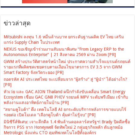
ข่าวล่าสุด
Mitsubishi ลงทุน 1.6 หมื่นล้านบาท ยกระดับฐานผลิต EV ไทย เสริม
แกร่ง Supply Chain ในประเทศ
NEXUS ขอเชิญเข้าร่วมงานสัมมนาพิเศษ “From Legacy ERP to the
Autonomous Enterprise” | 21 สิงหาคม 2569 ผ่าน Zoom [PR]
GWM สร้างประวัติศาสตร์หน้าใหม่ ประกาศความสำเร็จแบรนด์รถยนต์
รายแรกที่ผลิตชดเชยครบตามเงื่อนไขมาตรการ EV 3.5 จาก GWM
Smart Factory จังหวัดระยอง [PR]
ถอดรหัส AI ประเทศไทย จะเปลี่ยนจาก “ผู้สร้าง” สู่ “ผู้นำ” ได้อย่างไร?
[PR]
หัวเว่ย และ GAC AION Thailand ผนึกกำลังขับเคลื่อน Smart Energy
Ecosystem เชื่อม GAC GN8 PHEV รถยนต์ MPV ระดับพรีเมียม เข้ากับ
พลังงานแสงอาทิตย์ภายในบ้าน [PR]
“สยามคูโบต้า” ดึง เทคโนโลยี AI ยกระดับบริการหลังการขายแบบไร้
รอยต่อ เปิดโมเดล “เลือกคูโบต้า คุ้มค่าไม่รู้จบ” [PR]
มินิซีรี่ส์พิเศษ: เจาะลึกดีล 1.4 พันล้านดอลลาร์สหรัฐฯ! Brady ปิดดีลซื้อ
กิจการ PSS จาก Honeywell จัดทัพใหม่ 2 กลุ่มธุรกิจหลัก ดันลูกหม้อ
Metrologic นั่งแท่น CTO คุมทัพเทคโนโลยีทั้งองค์กร