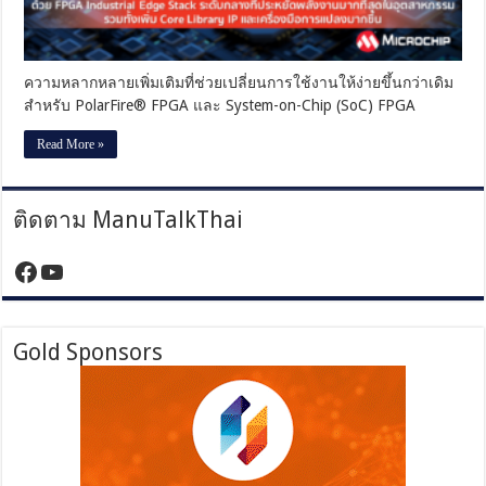
Stack
ระดับ
กลาง
ที่
ความหลากหลายเพิ่มเติมที่ช่วยเปลี่ยนการใช้งานให้ง่ายขึ้นกว่าเดิม
ประหยัด
สำหรับ PolarFire® FPGA และ System-on-Chip (SoC) FPGA
พลังงาน
มาก
Read More »
ที่สุด
ใน
อุตสาหกรรม
ติดตาม ManuTalkThai
รวม
ทั้ง
เพิ่ม
https://www.facebook.com/manutalktha
YouTube
Core
Library
IP
และ
เครื่อง
Gold Sponsors
มือ
การ
แปลง
มาก
ขึ้น