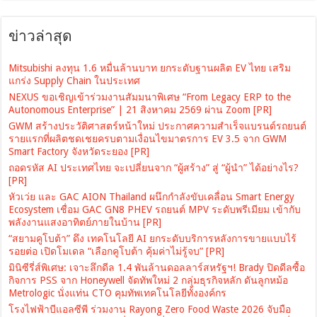
ข่าวล่าสุด
Mitsubishi ลงทุน 1.6 หมื่นล้านบาท ยกระดับฐานผลิต EV ไทย เสริม
แกร่ง Supply Chain ในประเทศ
NEXUS ขอเชิญเข้าร่วมงานสัมมนาพิเศษ “From Legacy ERP to the
Autonomous Enterprise” | 21 สิงหาคม 2569 ผ่าน Zoom [PR]
GWM สร้างประวัติศาสตร์หน้าใหม่ ประกาศความสำเร็จแบรนด์รถยนต์
รายแรกที่ผลิตชดเชยครบตามเงื่อนไขมาตรการ EV 3.5 จาก GWM
Smart Factory จังหวัดระยอง [PR]
ถอดรหัส AI ประเทศไทย จะเปลี่ยนจาก “ผู้สร้าง” สู่ “ผู้นำ” ได้อย่างไร?
[PR]
หัวเว่ย และ GAC AION Thailand ผนึกกำลังขับเคลื่อน Smart Energy
Ecosystem เชื่อม GAC GN8 PHEV รถยนต์ MPV ระดับพรีเมียม เข้ากับ
พลังงานแสงอาทิตย์ภายในบ้าน [PR]
“สยามคูโบต้า” ดึง เทคโนโลยี AI ยกระดับบริการหลังการขายแบบไร้
รอยต่อ เปิดโมเดล “เลือกคูโบต้า คุ้มค่าไม่รู้จบ” [PR]
มินิซีรี่ส์พิเศษ: เจาะลึกดีล 1.4 พันล้านดอลลาร์สหรัฐฯ! Brady ปิดดีลซื้อ
กิจการ PSS จาก Honeywell จัดทัพใหม่ 2 กลุ่มธุรกิจหลัก ดันลูกหม้อ
Metrologic นั่งแท่น CTO คุมทัพเทคโนโลยีทั้งองค์กร
โรงไฟฟ้าบีแอลซีพี ร่วมงาน Rayong Zero Food Waste 2026 จับมือ