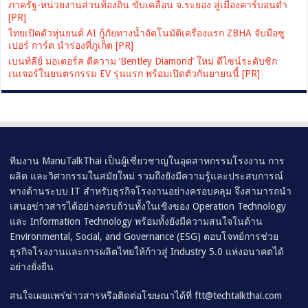
ภาครัฐ-หน่วยงานส่วนท้องถิ่น ขับเคลื่อน จ.ระยอง สู่เมืองคาร์บอนต่ำ
[PR]
ไทยเปิดตัวหุ่นยนต์ AI กู้ภัยทางน้ำอัตโนมัติเครื่องแรก ZBHA จับมือซู
เปอร์ การ์ด นำร่องที่ภูเก็ต [PR]
เบนท์ลีย์ มอเตอร์ส ตีความ ‘Bentley Diamond’ ใหม่ ดีไซน์ระดับซิก
เนเจอร์ในยนตรกรรม EV รุ่นแรก พร้อมเปิดตัวกันยายนนี้ [PR]
ทีมงาน ManuTalkThai เป็นผู้เชี่ยวชาญในอุตสาหกรรมโรงงาน การ
ผลิต และวิศวกรรมในสมัยใหม่ รวมถึงยังมีความรู้และประสบการณ์
ทางด้านระบบ IT สำหรับธุรกิจโรงงานอย่างครอบคลุม จึงสามารถนำ
เสนอข่าวสารได้อย่างครบถ้วนทั้งในเชิงของ Operation Technology
และ Information Technology พร้อมทั้งยังมีความสนใจในด้าน
Environmental, Social, and Governance (ESG) ตอบโจทย์การช่วย
ธุรกิจโรงงานและการผลิตไทยให้ก้าวสู่ Industry 5.0 แห่งอนาคตได้
อย่างยั่งยืน
สนใจเผยแพร่ข่าวสารหรือติดต่อโฆษณาได้ที่
ftt@techtalkthai.com