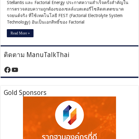
รถยนต์
Stellantis และ Factorial Energy ประกาศความสำเร็จครั้งสำคัญใน
จริง
การตรวจสอบความถูกต้องของเซลล์แบตเตอรี่โซลิดสเตตขนาด
ศักยภาพ
รถยนต์จริง ที่ใช้เทคโนโลยี FEST (Factorial Electrolyte System
สูง
Technology) อันเป็นเอกสิทธิ์ของ Factorial
ชาร์จ
ไว
Read More »
ทนทาน
ทุก
สภาพ
ติดตาม ManuTalkThai
อากาศ
https://www.facebook.com/manutalktha
YouTube
Gold Sponsors