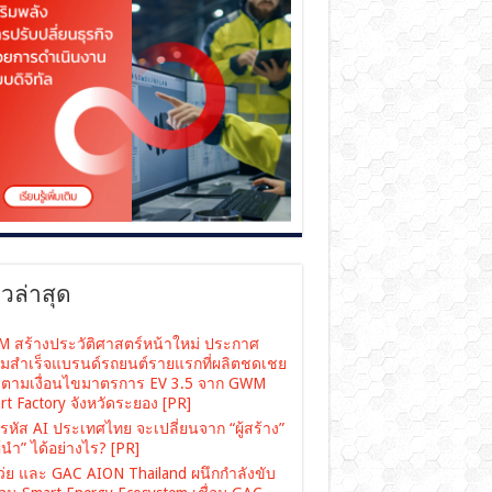
าวล่าสุด
 สร้างประวัติศาสตร์หน้าใหม่ ประกาศ
มสำเร็จแบรนด์รถยนต์รายแรกที่ผลิตชดเชย
ตามเงื่อนไขมาตรการ EV 3.5 จาก GWM
rt Factory จังหวัดระยอง [PR]
รหัส AI ประเทศไทย จะเปลี่ยนจาก “ผู้สร้าง”
“ผู้นำ” ได้อย่างไร? [PR]
เว่ย และ GAC AION Thailand ผนึกกำลังขับ