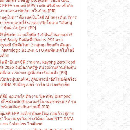
ื่อน Smart Energy Ecosystem เชื่อม GAC
 PHEV รถยนต์ MPV ระดับพรีเมียม เข้ากับ
งงานแสงอาทิตย์ภายในบ้าน [PR]
ามคูโบต้า” ดึง เทคโนโลยี AI ยกระดับบริการ
งการขายแบบไร้รอยต่อ เปิดโมเดล “เลือกคู
า คุ้มค่าไม่รู้จบ” [PR]
ซีรี่ส์พิเศษ: เจาะลึกดีล 1.4 พันล้านดอลลาร์
ฐฯ! Brady ปิดดีลซื้อกิจการ PSS จาก
ywell จัดทัพใหม่ 2 กลุ่มธุรกิจหลัก ดันลูก
อ Metrologic นั่งแท่น CTO คุมทัพเทคโนโลยี
องค์กร
ไฟฟ้าบีแอลซีพี ร่วมงาน Rayong Zero Food
te 2026 จับมือภาครัฐ-หน่วยงานส่วนท้องถิ่น
คลื่อน จ.ระยอง สู่เมืองคาร์บอนต่ำ [PR]
ปิดตัวหุ่นยนต์ AI กู้ภัยทางน้ำอัตโนมัติเครื่อง
ZBHA จับมือซูเปอร์ การ์ด นำร่องที่ภูเก็ต
]
์ลีย์ มอเตอร์ส ตีความ ‘Bentley Diamond’
่ ดีไซน์ระดับซิกเนเจอร์ในยนตรกรรม EV รุ่น
พร้อมเปิดตัวกันยายนนี้ [PR]
ตุผลที่ ERP องค์กรต้องพร้อม ก่อนก้าวสู่การ
 AI ในภาคธุรกิจอย่างได้ผล โดย NTT DATA
ness Solutions Thailand