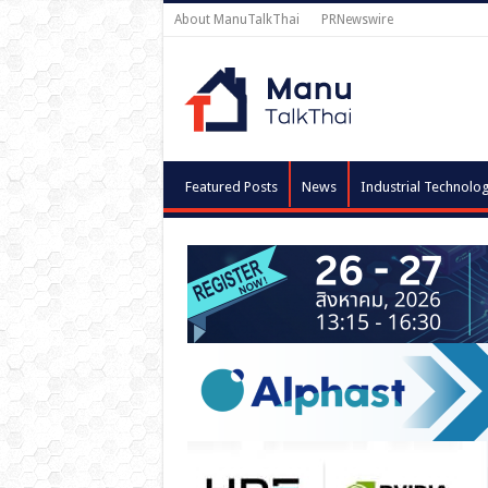
About ManuTalkThai
PRNewswire
Featured Posts
News
Industrial Technolo