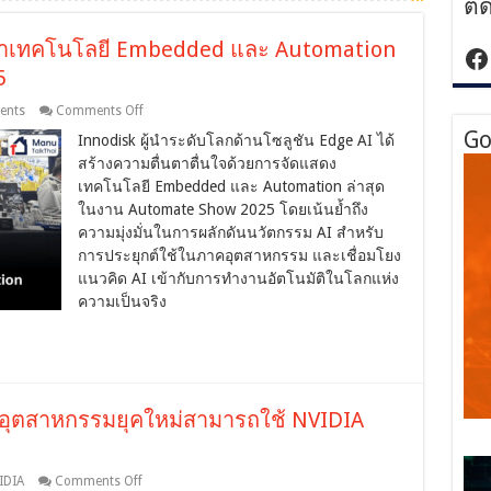
ติ
นำเทคโนโลยี Embedded และ Automation
ht
5
on
ents
Comments Off
Innodisk
Go
Innodisk ผู้นำระดับโลกด้านโซลูชัน Edge AI ได้
อวด
สร้างความตื่นตาตื่นใจด้วยการจัดแสดง
โฉม
Edge
เทคโนโลยี Embedded และ Automation ล่าสุด
AI
ในงาน Automate Show 2025 โดยเน้นย้ำถึง
นำ
ความมุ่งมั่นในการผลักดันนวัตกรรม AI สำหรับ
เทคโนโลยี
การประยุกต์ใช้ในภาคอุตสาหกรรม และเชื่อมโยง
Embedded
และ
แนวคิด AI เข้ากับการทำงานอัตโนมัติในโลกแห่ง
Automation
ความเป็นจริง
บุก
งาน
Automate
Show
2025
อุตสาหกรรมยุคใหม่สามารถใช้ NVIDIA
on
IDIA
Comments Off