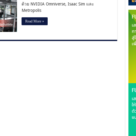
ด้วย NVIDIA Omniverse, Isaac Sim และ
ชั้น
Metropolis
นํา
ของ
Read More »
โลก
นํา
NVIDIAGenerative
AI
และ
Omniverse
มา
ใช้
เพื่อ
ทํา
ให้
โรงงาน
ที่
ทัน
สมัย
เป็น
ดิจิทัล