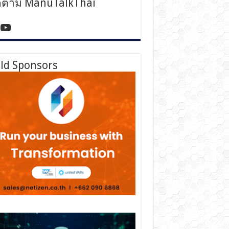
ดตาม ManuTalkThai
tps://www.facebook.com/manutalkthai/
YouTube
ld Sponsors