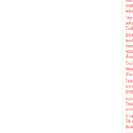
เคล
GN8
พลั
“สย
หลั
โบต้
มินิ
สหรั
Hone
หม้
ทั้ง
โรง
Was
ขับเ
ไทยเ
แรก 
[PR
เบนท
ใหม
แรก 
5 เห
ใช้
Busi