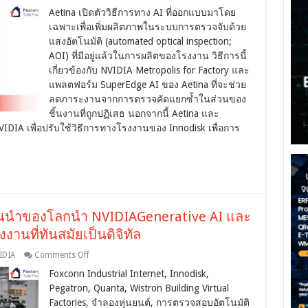
Aetina
Aetina เปิดตัววิธีการทาง AI ที่ออกแบบมาโดย
ทำให้
เฉพาะเพื่อเพิ่มผลิตภาพในระบบการตรวจจับด้วย
การ
แสงอัตโนมัติ (automated optical inspection;
ตรวจ
จับ
AOI) ที่มีอยู่แล้วในการผลิตของโรงงาน วิธีการนี้
ทาง
เกี่ยวข้องกับ NVIDIA Metropolis for Factory และ
อุตสาหกรรม
แพลตฟอร์ม SuperEdge AI ของ Aetina ที่จะช่วย
ยุค
ลดภาระงานจากการตรวจคัดแยกซ้ำในส่วนของ
ใหม่
ชิ้นงานที่ถูกปฏิเสธ นอกจากนี้ Aetina และ
สามารถ
 NVIDIA เพื่อปรับใช้วิธีการทางโรงงานของ Innodisk เพื่อการ
ใช้
NVIDIA
Metropolis
สำหรับ
โรงงาน
์ชั้นนําของโลกนํา NVIDIAGenerative AI และ
งานที่ทันสมัยเป็นดิจิทัล
on
IDIA
Comments Off
ผู้
Foxconn Industrial Internet, Innodisk,
ผลิต
Pegatron, Quanta, Wistron Building Virtual
อุปกรณ์
Factories, จําลองหุ่นยนต์, การตรวจสอบอัตโนมัติ
อิเล็กทรอนิกส์