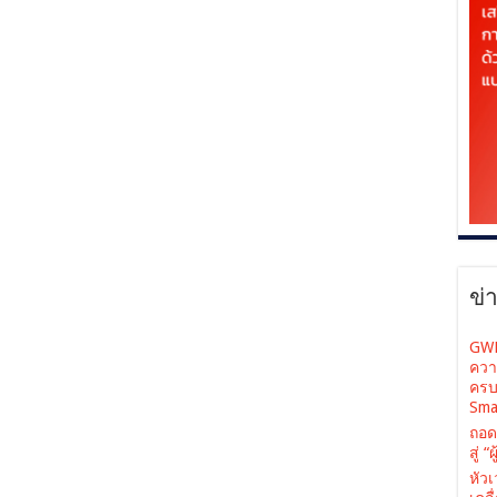
ข่
GWM
ควา
ครบ
Sma
ถอด
สู่ 
หัว