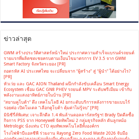
ข่าวล่าสุด
GWM สร้างประวัติศาสตร์หน้าใหม่ ประกาศความสำเร็จแบรนด์รถยนต์
รายแรกที่ผลิตชดเชยครบตามเงื่อนไขมาตรการ EV 3.5 จาก GWM
Smart Factory จังหวัดระยอง [PR]
ถอดรหัส AI ประเทศไทย จะเปลี่ยนจาก “ผู้สร้าง” สู่ “ผู้นำ” ได้อย่างไร?
[PR]
หัวเว่ย และ GAC AION Thailand ผนึกกำลังขับเคลื่อน Smart Energy
Ecosystem เชื่อม GAC GN8 PHEV รถยนต์ MPV ระดับพรีเมียม เข้ากับ
พลังงานแสงอาทิตย์ภายในบ้าน [PR]
“สยามคูโบต้า” ดึง เทคโนโลยี AI ยกระดับบริการหลังการขายแบบไร้
รอยต่อ เปิดโมเดล “เลือกคูโบต้า คุ้มค่าไม่รู้จบ” [PR]
มินิซีรี่ส์พิเศษ: เจาะลึกดีล 1.4 พันล้านดอลลาร์สหรัฐฯ! Brady ปิดดีลซื้อ
กิจการ PSS จาก Honeywell จัดทัพใหม่ 2 กลุ่มธุรกิจหลัก ดันลูกหม้อ
Metrologic นั่งแท่น CTO คุมทัพเทคโนโลยีทั้งองค์กร
โรงไฟฟ้าบีแอลซีพี ร่วมงาน Rayong Zero Food Waste 2026 จับมือ
ภาครัฐ-หน่วยงานส่วนท้องถิ่น ขับเคลื่อน จ.ระยอง สู่เมืองคาร์บอนต่ำ