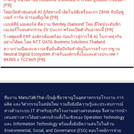
[PR]
ไทยเปิดตัวหุ่นยนต์ AI กู้ภัยทางน้ำอัตโนมัติเครื่องแรก ZBHA จับมือซู
เปอร์ การ์ด นำร่องที่ภูเก็ต [PR]
เบนท์ลีย์ มอเตอร์ส ตีความ ‘Bentley Diamond’ ใหม่ ดีไซน์ระดับซิก
เนเจอร์ในยนตรกรรม EV รุ่นแรก พร้อมเปิดตัวกันยายนนี้ [PR]
5 เหตุผลที่ ERP องค์กรต้องพร้อม ก่อนก้าวสู่การใช้ AI ในภาคธุรกิจ
อย่างได้ผล โดย NTT DATA Business Solutions Thailand
ความร่วมมือและความเชื่อมั่นคือปัจจัยสำคัญในการสร้างรากฐาน
Neutral Digital Ecosystem สำหรับองค์กรทั้งในและต่างประเทศ /
BKNIX x TCCtech [PR]
ทีมงาน ManuTalkThai เป็นผู้เชี่ยวชาญในอุตสาหกรรมโรงงาน การ
ผลิต และวิศวกรรมในสมัยใหม่ รวมถึงยังมีความรู้และประสบการณ์
ทางด้านระบบ IT สำหรับธุรกิจโรงงานอย่างครอบคลุม จึงสามารถนำ
เสนอข่าวสารได้อย่างครบถ้วนทั้งในเชิงของ Operation Technology
และ Information Technology พร้อมทั้งยังมีความสนใจในด้าน
Environmental, Social, and Governance (ESG) ตอบโจทย์การช่วย