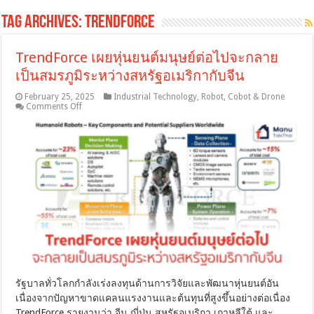
Tag Archives:
TrendForce
TrendForce เผยหุ่นยนต์มนุษย์ต่อไปจะกลาย
เป็นสมรภูมิระหว่างสหรัฐอเมริกากับจีน
February 25, 2025
Industrial Technology
,
Robot, Cobot & Drone
on
Comments Off
TrendForce
เผย
หุ่น
ยนต์
มนุษย์
ต่อ
ไป
จะ
กลาย
เป็น
สมรภูมิ
ระหว่าง
สหรัฐอเมริกา
รัฐบาลทั่วโลกกำลังเร่งลงทุนด้านการวิจัยและพัฒนาหุ่นยนต์อัน
กับ
เนื่องจากปัญหาขาดแคลนแรงงานและต้นทุนที่สูงขึ้นอย่างต่อเนื่อง
จีน
TrendForce รายงานว่า จีน ญี่ปุ่น สหรัฐอเมริกา เกาหลีใต้ และ