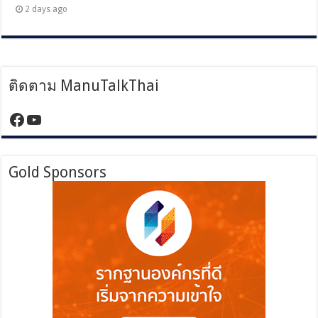
2 days ago
ติดตาม ManuTalkThai
https://www.facebook.com/manutalktha
YouTube
Gold Sponsors