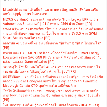
Mitsubishi ลงทุน 1.6 หมื่นล้านบาท ยกระดับฐานผลิต EV ไทย เสริม
แกร่ง Supply Chain ในประเทศ
NEXUS ขอเชิญเข้าร่วมงานสัมมนาพิเศษ “From Legacy ERP to the
Autonomous Enterprise” | 21 สิงหาคม 2569 ผ่าน Zoom [PR]
GWM สร้างประวัติศาสตร์หน้าใหม่ ประกาศความสำเร็จแบรนด์รถยนต์
รายแรกที่ผลิตชดเชยครบตามเงื่อนไขมาตรการ EV 3.5 จาก GWM
Smart Factory จังหวัดระยอง [PR]
ถอดรหัส AI ประเทศไทย จะเปลี่ยนจาก “ผู้สร้าง” สู่ “ผู้นำ” ได้อย่างไร?
[PR]
หัวเว่ย และ GAC AION Thailand ผนึกกำลังขับเคลื่อน Smart Energy
Ecosystem เชื่อม GAC GN8 PHEV รถยนต์ MPV ระดับพรีเมียม เข้ากับ
พลังงานแสงอาทิตย์ภายในบ้าน [PR]
“สยามคูโบต้า” ดึง เทคโนโลยี AI ยกระดับบริการหลังการขายแบบไร้
รอยต่อ เปิดโมเดล “เลือกคูโบต้า คุ้มค่าไม่รู้จบ” [PR]
มินิซีรี่ส์พิเศษ: เจาะลึกดีล 1.4 พันล้านดอลลาร์สหรัฐฯ! Brady ปิดดีลซื้อ
กิจการ PSS จาก Honeywell จัดทัพใหม่ 2 กลุ่มธุรกิจหลัก ดันลูกหม้อ
Metrologic นั่งแท่น CTO คุมทัพเทคโนโลยีทั้งองค์กร
โรงไฟฟ้าบีแอลซีพี ร่วมงาน Rayong Zero Food Waste 2026 จับมือ
ภาครัฐ-หน่วยงานส่วนท้องถิ่น ขับเคลื่อน จ.ระยอง สู่เมืองคาร์บอนต่ำ
[PR]
ไทยเปิดตัวหุ่นยนต์ AI กู้ภัยทางน้ำอัตโนมัติเครื่องแรก ZBHA จับมือซู