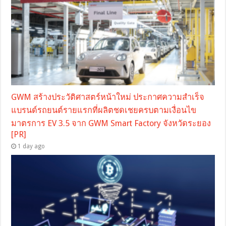
GWM สร้างประวัติศาสตร์หน้าใหม่ ประกาศความสำเร็จ
แบรนด์รถยนต์รายแรกที่ผลิตชดเชยครบตามเงื่อนไข
มาตรการ EV 3.5 จาก GWM Smart Factory จังหวัดระยอง
[PR]
1 day ago