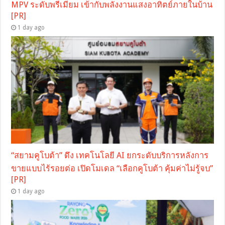
MPV ระดับพรีเมียม เข้ากับพลังงานแสงอาทิตย์ภายในบ้าน
[PR]
1 day ago
“สยามคูโบต้า” ดึง เทคโนโลยี AI ยกระดับบริการหลังการ
ขายแบบไร้รอยต่อ เปิดโมเดล “เลือกคูโบต้า คุ้มค่าไม่รู้จบ”
[PR]
1 day ago