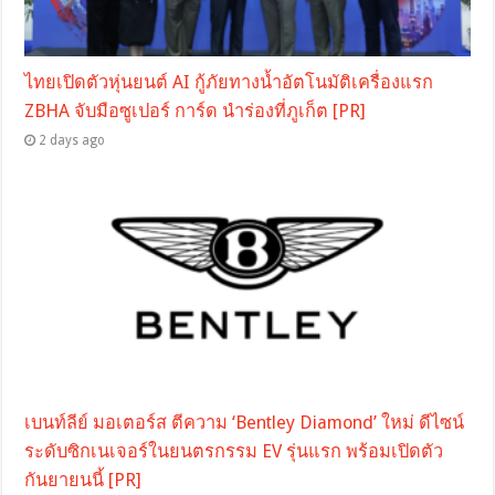
ไทยเปิดตัวหุ่นยนต์ AI กู้ภัยทางน้ำอัตโนมัติเครื่องแรก
ZBHA จับมือซูเปอร์ การ์ด นำร่องที่ภูเก็ต [PR]
2 days ago
เบนท์ลีย์ มอเตอร์ส ตีความ ‘Bentley Diamond’ ใหม่ ดีไซน์
ระดับซิกเนเจอร์ในยนตรกรรม EV รุ่นแรก พร้อมเปิดตัว
กันยายนนี้ [PR]