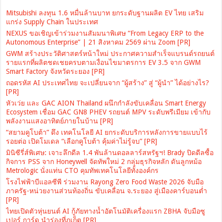
Mitsubishi ลงทุน 1.6 หมื่นล้านบาท ยกระดับฐานผลิต EV ไทย เสริม
แกร่ง Supply Chain ในประเทศ
NEXUS ขอเชิญเข้าร่วมงานสัมมนาพิเศษ “From Legacy ERP to the
Autonomous Enterprise” | 21 สิงหาคม 2569 ผ่าน Zoom [PR]
GWM สร้างประวัติศาสตร์หน้าใหม่ ประกาศความสำเร็จแบรนด์รถยนต์
รายแรกที่ผลิตชดเชยครบตามเงื่อนไขมาตรการ EV 3.5 จาก GWM
Smart Factory จังหวัดระยอง [PR]
ถอดรหัส AI ประเทศไทย จะเปลี่ยนจาก “ผู้สร้าง” สู่ “ผู้นำ” ได้อย่างไร?
[PR]
หัวเว่ย และ GAC AION Thailand ผนึกกำลังขับเคลื่อน Smart Energy
Ecosystem เชื่อม GAC GN8 PHEV รถยนต์ MPV ระดับพรีเมียม เข้ากับ
พลังงานแสงอาทิตย์ภายในบ้าน [PR]
“สยามคูโบต้า” ดึง เทคโนโลยี AI ยกระดับบริการหลังการขายแบบไร้
รอยต่อ เปิดโมเดล “เลือกคูโบต้า คุ้มค่าไม่รู้จบ” [PR]
มินิซีรี่ส์พิเศษ: เจาะลึกดีล 1.4 พันล้านดอลลาร์สหรัฐฯ! Brady ปิดดีลซื้อ
กิจการ PSS จาก Honeywell จัดทัพใหม่ 2 กลุ่มธุรกิจหลัก ดันลูกหม้อ
Metrologic นั่งแท่น CTO คุมทัพเทคโนโลยีทั้งองค์กร
โรงไฟฟ้าบีแอลซีพี ร่วมงาน Rayong Zero Food Waste 2026 จับมือ
ภาครัฐ-หน่วยงานส่วนท้องถิ่น ขับเคลื่อน จ.ระยอง สู่เมืองคาร์บอนต่ำ
[PR]
ไทยเปิดตัวหุ่นยนต์ AI กู้ภัยทางน้ำอัตโนมัติเครื่องแรก ZBHA จับมือซู
เปอร์ การ์ด นำร่องที่ภูเก็ต [PR]