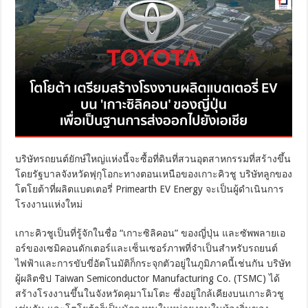
บริษัทรถยนต์ยักษ์ใหญ่แห่งนี้จะซื้อที่ดินที่สวนอุตสาหกรรมที่สร้างขึ้น
โดยรัฐบาลจังหวัดฟุกุโอกะทางตอนเหนือของเกาะคิวชู บริษัทลูกของ
โตโยต้าที่ผลิตแบตเตอรี่ Primearth EV Energy จะเป็นผู้ดำเนินการ
โรงงานแห่งใหม่
เกาะคิวชูเป็นที่รู้จักในชื่อ “เกาะซิลิคอน” ของญี่ปุ่น และซัพพลายเอ
อร์ของเซมิคอนดักเตอร์และเซ็นเซอร์ภาพที่จำเป็นสำหรับรถยนต์
ไฟฟ้าและการขับขี่อัตโนมัติก็กระจุกตัวอยู่ในภูมิภาคนี้เช่นกัน บริษัท
ผู้ผลิตชิป Taiwan Semiconductor Manufacturing Co. (TSMC) ได้
สร้างโรงงานขึ้นในจังหวัดคุมาโมโตะ ซึ่งอยู่ใกล้เคียงบนเกาะคิวชู