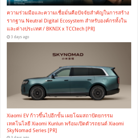
ความร่วมมือและความเชื่อมั่นคือปัจจัยสำคัญในการสร้าง
รากฐาน Neutral Digital Ecosystem สำหรับองค์กรทั้งใน
และต่างประเทศ / BKNIX x TCCtech [PR]
3 days ago
Xiaomi EV ก้าวขึ้นไปอีกขั้น เผยโฉมสถาปัตยกรรม
เทคโนโลยี Xiaomi Kunlun พร้อมเปิดตัวรถยนต์ Xiaomi
SkyNomad Series [PR]
3 days ago