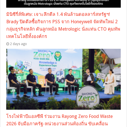
มินิซีรี่ส์พิเศษ: เจาะลึกดีล 1.4 พันล้านดอลลาร์สหรัฐฯ!
Brady ปิดดีลซื้อกิจการ PSS จาก Honeywell จัดทัพใหม่ 2
กลุ่มธุรกิจหลัก ดันลูกหม้อ Metrologic นั่งแท่น CTO คุมทัพ
เทคโนโลยีทั้งองค์กร
2 days ago
โรงไฟฟ้าบีแอลซีพี ร่วมงาน Rayong Zero Food Waste
2026 จับมือภาครัฐ-หน่วยงานส่วนท้องถิ่น ขับเคลื่อน