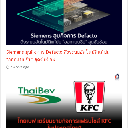
Siemens ฮุบกิจการ Defacto ดึงระบบอัตโนมัติแก้ปม
“ออกแบบชิป” สุดซับซ้อน
2 weeks ago