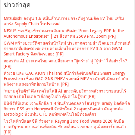
ข่าวล่าสุด
Mitsubishi ลงทุน 1.6 หมื่นล้านบาท ยกระดับฐานผลิต EV ไทย เสริม
แกร่ง Supply Chain ในประเทศ
NEXUS ขอเชิญเข้าร่วมงานสัมมนาพิเศษ “From Legacy ERP to the
Autonomous Enterprise” | 21 สิงหาคม 2569 ผ่าน Zoom [PR]
GWM สร้างประวัติศาสตร์หน้าใหม่ ประกาศความสำเร็จแบรนด์รถยนต์
รายแรกที่ผลิตชดเชยครบตามเงื่อนไขมาตรการ EV 3.5 จาก GWM
Smart Factory จังหวัดระยอง [PR]
ถอดรหัส AI ประเทศไทย จะเปลี่ยนจาก “ผู้สร้าง” สู่ “ผู้นำ” ได้อย่างไร?
[PR]
หัวเว่ย และ GAC AION Thailand ผนึกกำลังขับเคลื่อน Smart Energy
Ecosystem เชื่อม GAC GN8 PHEV รถยนต์ MPV ระดับพรีเมียม เข้ากับ
พลังงานแสงอาทิตย์ภายในบ้าน [PR]
“สยามคูโบต้า” ดึง เทคโนโลยี AI ยกระดับบริการหลังการขายแบบไร้
รอยต่อ เปิดโมเดล “เลือกคูโบต้า คุ้มค่าไม่รู้จบ” [PR]
มินิซีรี่ส์พิเศษ: เจาะลึกดีล 1.4 พันล้านดอลลาร์สหรัฐฯ! Brady ปิดดีลซื้อ
กิจการ PSS จาก Honeywell จัดทัพใหม่ 2 กลุ่มธุรกิจหลัก ดันลูกหม้อ
Metrologic นั่งแท่น CTO คุมทัพเทคโนโลยีทั้งองค์กร
โรงไฟฟ้าบีแอลซีพี ร่วมงาน Rayong Zero Food Waste 2026 จับมือ
ภาครัฐ-หน่วยงานส่วนท้องถิ่น ขับเคลื่อน จ.ระยอง สู่เมืองคาร์บอนต่ำ
[PR]