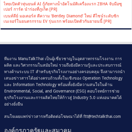
ไทยเปิดตัวหุ่นยนต์ AI กู้ภัยทางน้ำอัตโนมัติเครื่องแรก ZBHA จับมือซู
เปอร์ การ์ด นำร่องที่ภูเก็ต [PR]
เบนท์ลีย์ มอเตอร์ส ตีความ ‘Bentley Diamond’ ใหม่ ดีไซน์ระดับซิก
เนเจอร์ในยนตรกรรม EV รุ่นแรก พร้อมเปิดตัวกันยายนนี้ [PR]
ทีมงาน ManuTalkThai เป็นผู้เชี่ยวชาญในอุตสาหกรรมโรงงาน การ
ผลิต และวิศวกรรมในสมัยใหม่ รวมถึงยังมีความรู้และประสบการณ์
ทางด้านระบบ IT สำหรับธุรกิจโรงงานอย่างครอบคลุม จึงสามารถนำ
เสนอข่าวสารได้อย่างครบถ้วนทั้งในเชิงของ Operation Technology
และ Information Technology พร้อมทั้งยังมีความสนใจในด้าน
Environmental, Social, and Governance (ESG) ตอบโจทย์การช่วย
ธุรกิจโรงงานและการผลิตไทยให้ก้าวสู่ Industry 5.0 แห่งอนาคตได้
อย่างยั่งยืน
สนใจเผยแพร่ข่าวสารหรือติดต่อโฆษณาได้ที่
ftt@techtalkthai.com
องค์กรภาครัฐและสมาคม