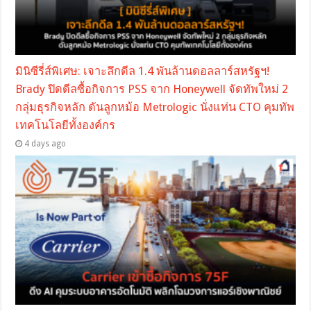
มินิซีรี่ส์พิเศษ: เจาะลึกดีล 1.4 พันล้านดอลลาร์สหรัฐฯ!
Brady ปิดดีลซื้อกิจการ PSS จาก Honeywell จัดทัพใหม่ 2
กลุ่มธุรกิจหลัก ดันลูกหม้อ Metrologic นั่งแท่น CTO คุมทัพ
เทคโนโลยีทั้งองค์กร
4 days ago