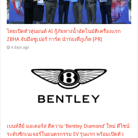
ไทยเปิดตัวหุ่นยนต์ AI กู้ภัยทางน้ำอัตโนมัติเครื่องแรก
ZBHA จับมือซูเปอร์ การ์ด นำร่องที่ภูเก็ต [PR]
4 days ago
เบนท์ลีย์ มอเตอร์ส ตีความ ‘Bentley Diamond’ ใหม่ ดีไซน์
ระดับซิกเนเจอร์ในยนตรกรรม EV รุ่นแรก พร้อมเปิดตัว