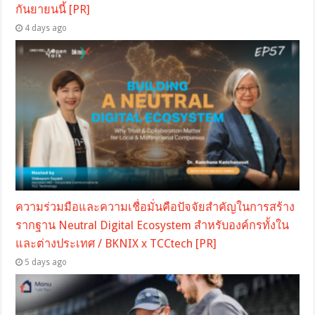
กันยายนนี้ [PR]
4 days ago
ความร่วมมือและความเชื่อมั่นคือปัจจัยสำคัญในการสร้าง
รากฐาน Neutral Digital Ecosystem สำหรับองค์กรทั้งใน
และต่างประเทศ / BKNIX x TCCtech [PR]
5 days ago