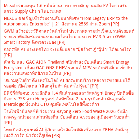
Mitsubishi ลงทุน 1.6 หมื่นล้านบาท ยกระดับฐานผลิต EV ไทย เสริม
แกร่ง Supply Chain ในประเทศ
NEXUS ขอเชิญเข้าร่วมงานสัมมนาพิเศษ “From Legacy ERP to the
Autonomous Enterprise” | 21 สิงหาคม 2569 ผ่าน Zoom [PR]
GWM สร้างประวัติศาสตร์หน้าใหม่ ประกาศความสำเร็จแบรนด์รถยนต์
รายแรกที่ผลิตชดเชยครบตามเงื่อนไขมาตรการ EV 3.5 จาก GWM
Smart Factory จังหวัดระยอง [PR]
ถอดรหัส AI ประเทศไทย จะเปลี่ยนจาก “ผู้สร้าง” สู่ “ผู้นำ” ได้อย่างไร?
[PR]
หัวเว่ย และ GAC AION Thailand ผนึกกำลังขับเคลื่อน Smart Energy
Ecosystem เชื่อม GAC GN8 PHEV รถยนต์ MPV ระดับพรีเมียม เข้ากับ
พลังงานแสงอาทิตย์ภายในบ้าน [PR]
“สยามคูโบต้า” ดึง เทคโนโลยี AI ยกระดับบริการหลังการขายแบบไร้
รอยต่อ เปิดโมเดล “เลือกคูโบต้า คุ้มค่าไม่รู้จบ” [PR]
มินิซีรี่ส์พิเศษ: เจาะลึกดีล 1.4 พันล้านดอลลาร์สหรัฐฯ! Brady ปิดดีลซื้อ
กิจการ PSS จาก Honeywell จัดทัพใหม่ 2 กลุ่มธุรกิจหลัก ดันลูกหม้อ
Metrologic นั่งแท่น CTO คุมทัพเทคโนโลยีทั้งองค์กร
โรงไฟฟ้าบีแอลซีพี ร่วมงาน Rayong Zero Food Waste 2026 จับมือ
ภาครัฐ-หน่วยงานส่วนท้องถิ่น ขับเคลื่อน จ.ระยอง สู่เมืองคาร์บอนต่ำ
[PR]
ไทยเปิดตัวหุ่นยนต์ AI กู้ภัยทางน้ำอัตโนมัติเครื่องแรก ZBHA จับมือซู
เปอร์ การ์ด นำร่องที่ภูเก็ต [PR]