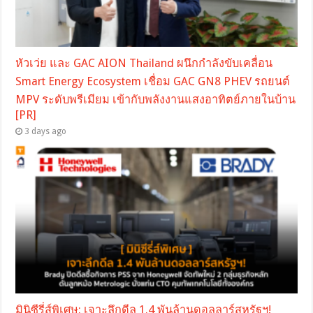
หัวเว่ย และ GAC AION Thailand ผนึกกำลังขับเคลื่อน
Smart Energy Ecosystem เชื่อม GAC GN8 PHEV รถยนต์
MPV ระดับพรีเมียม เข้ากับพลังงานแสงอาทิตย์ภายในบ้าน
[PR]
3 days ago
มินิซีรี่ส์พิเศษ: เจาะลึกดีล 1.4 พันล้านดอลลาร์สหรัฐฯ!