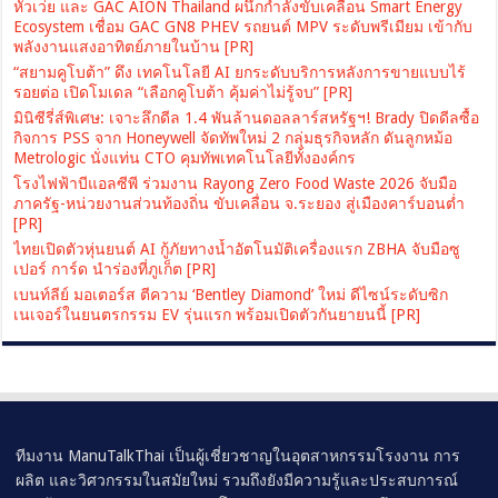
หัวเว่ย และ GAC AION Thailand ผนึกกำลังขับเคลื่อน Smart Energy
Ecosystem เชื่อม GAC GN8 PHEV รถยนต์ MPV ระดับพรีเมียม เข้ากับ
พลังงานแสงอาทิตย์ภายในบ้าน [PR]
“สยามคูโบต้า” ดึง เทคโนโลยี AI ยกระดับบริการหลังการขายแบบไร้
รอยต่อ เปิดโมเดล “เลือกคูโบต้า คุ้มค่าไม่รู้จบ” [PR]
มินิซีรี่ส์พิเศษ: เจาะลึกดีล 1.4 พันล้านดอลลาร์สหรัฐฯ! Brady ปิดดีลซื้อ
กิจการ PSS จาก Honeywell จัดทัพใหม่ 2 กลุ่มธุรกิจหลัก ดันลูกหม้อ
Metrologic นั่งแท่น CTO คุมทัพเทคโนโลยีทั้งองค์กร
โรงไฟฟ้าบีแอลซีพี ร่วมงาน Rayong Zero Food Waste 2026 จับมือ
ภาครัฐ-หน่วยงานส่วนท้องถิ่น ขับเคลื่อน จ.ระยอง สู่เมืองคาร์บอนต่ำ
[PR]
ไทยเปิดตัวหุ่นยนต์ AI กู้ภัยทางน้ำอัตโนมัติเครื่องแรก ZBHA จับมือซู
เปอร์ การ์ด นำร่องที่ภูเก็ต [PR]
เบนท์ลีย์ มอเตอร์ส ตีความ ‘Bentley Diamond’ ใหม่ ดีไซน์ระดับซิก
เนเจอร์ในยนตรกรรม EV รุ่นแรก พร้อมเปิดตัวกันยายนนี้ [PR]
ทีมงาน ManuTalkThai เป็นผู้เชี่ยวชาญในอุตสาหกรรมโรงงาน การ
ผลิต และวิศวกรรมในสมัยใหม่ รวมถึงยังมีความรู้และประสบการณ์