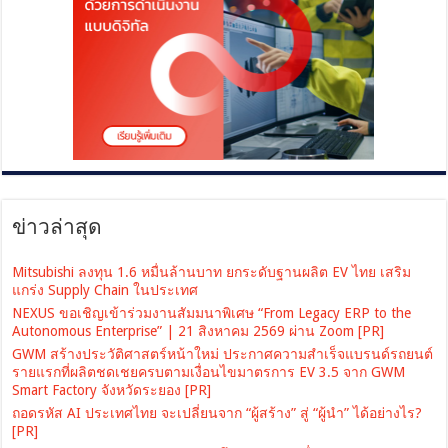
ข่าวล่าสุด
Mitsubishi ลงทุน 1.6 หมื่นล้านบาท ยกระดับฐานผลิต EV ไทย เสริม
แกร่ง Supply Chain ในประเทศ
NEXUS ขอเชิญเข้าร่วมงานสัมมนาพิเศษ “From Legacy ERP to the
Autonomous Enterprise” | 21 สิงหาคม 2569 ผ่าน Zoom [PR]
GWM สร้างประวัติศาสตร์หน้าใหม่ ประกาศความสำเร็จแบรนด์รถยนต์
รายแรกที่ผลิตชดเชยครบตามเงื่อนไขมาตรการ EV 3.5 จาก GWM
Smart Factory จังหวัดระยอง [PR]
ถอดรหัส AI ประเทศไทย จะเปลี่ยนจาก “ผู้สร้าง” สู่ “ผู้นำ” ได้อย่างไร?
[PR]