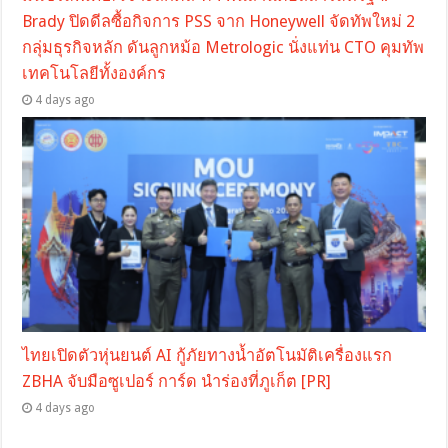
Brady ปิดดีลซื้อกิจการ PSS จาก Honeywell จัดทัพใหม่ 2
กลุ่มธุรกิจหลัก ดันลูกหม้อ Metrologic นั่งแท่น CTO คุมทัพ
เทคโนโลยีทั้งองค์กร
4 days ago
ไทยเปิดตัวหุ่นยนต์ AI กู้ภัยทางน้ำอัตโนมัติเครื่องแรก
ZBHA จับมือซูเปอร์ การ์ด นำร่องที่ภูเก็ต [PR]
4 days ago