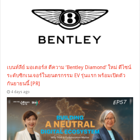
เบนท์ลีย์ มอเตอร์ส ตีความ ‘Bentley Diamond’ ใหม่ ดีไซน์
ระดับซิกเนเจอร์ในยนตรกรรม EV รุ่นแรก พร้อมเปิดตัว
กันยายนนี้ [PR]
4 days ago