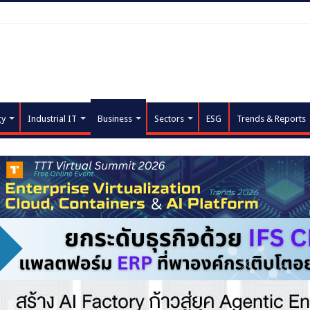
gy
Industrial IT
Business
Sectors
ESG
Trends & Reports