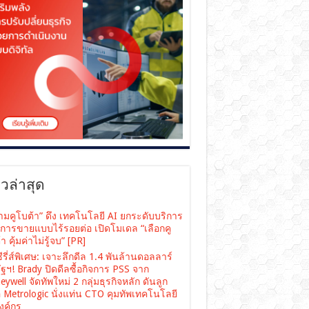
าวล่าสุด
ามคูโบต้า” ดึง เทคโนโลยี AI ยกระดับบริการ
งการขายแบบไร้รอยต่อ เปิดโมเดล “เลือกคู
า คุ้มค่าไม่รู้จบ” [PR]
ซีรี่ส์พิเศษ: เจาะลึกดีล 1.4 พันล้านดอลลาร์
ฐฯ! Brady ปิดดีลซื้อกิจการ PSS จาก
ywell จัดทัพใหม่ 2 กลุ่มธุรกิจหลัก ดันลูก
อ Metrologic นั่งแท่น CTO คุมทัพเทคโนโลยี
องค์กร