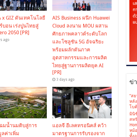
x GIZ ดันเทคโนโลยี
AIS Business ผนึก Huawei
์บอน เร่งปูนไทยสู่
Cloud ลงนาม MOU ผสาน
ero 2050 [PR]
ศักยภาพคลาวด์ระดับโลก
ys ago
และโซลูชัน 5G อัจฉริยะ
พร้อมผลักดันภาค
อุตสาหกรรมและการผลิต
ไทยสู่ฐานการผลิตยุค AI
[PR]
3 days ago
ข่
“สย
หลั
โบต้
มินิ
สหรั
Hone
ฉมน้ำนมดิบสู่การ
แอลจี อีเลคทรอนิคส์ คว้า
หม้
ูลค่าเพิ่ม
มาตรฐานการรับรองจาก
ทั้ง