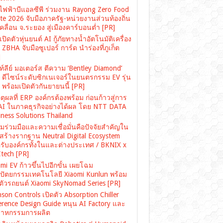
ไฟฟ้าบีแอลซีพี ร่วมงาน Rayong Zero Food
te 2026 จับมือภาครัฐ-หน่วยงานส่วนท้องถิ่น
คลื่อน จ.ระยอง สู่เมืองคาร์บอนต่ำ [PR]
ปิดตัวหุ่นยนต์ AI กู้ภัยทางน้ำอัตโนมัติเครื่อง
ZBHA จับมือซูเปอร์ การ์ด นำร่องที่ภูเก็ต
]
์ลีย์ มอเตอร์ส ตีความ ‘Bentley Diamond’
่ ดีไซน์ระดับซิกเนเจอร์ในยนตรกรรม EV รุ่น
พร้อมเปิดตัวกันยายนนี้ [PR]
ตุผลที่ ERP องค์กรต้องพร้อม ก่อนก้าวสู่การ
 AI ในภาคธุรกิจอย่างได้ผล โดย NTT DATA
ness Solutions Thailand
มร่วมมือและความเชื่อมั่นคือปัจจัยสำคัญใน
สร้างรากฐาน Neutral Digital Ecosystem
รับองค์กรทั้งในและต่างประเทศ / BKNIX x
tech [PR]
mi EV ก้าวขึ้นไปอีกขั้น เผยโฉม
ปัตยกรรมเทคโนโลยี Xiaomi Kunlun พร้อม
ดตัวรถยนต์ Xiaomi SkyNomad Series [PR]
son Controls เปิดตัว Absorption Chiller
erence Design Guide หนุน AI Factory และ
สาหกรรมการผลิต