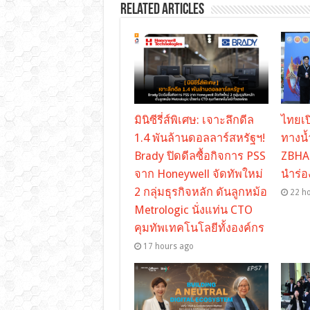
Related Articles
มินิซีรี่ส์พิเศษ: เจาะลึกดีล
ไทยเปิ
1.4 พันล้านดอลลาร์สหรัฐฯ!
ทางน้
Brady ปิดดีลซื้อกิจการ PSS
ZBHA 
จาก Honeywell จัดทัพใหม่
นำร่อง
2 กลุ่มธุรกิจหลัก ดันลูกหม้อ
22 h
Metrologic นั่งแท่น CTO
คุมทัพเทคโนโลยีทั้งองค์กร
17 hours ago