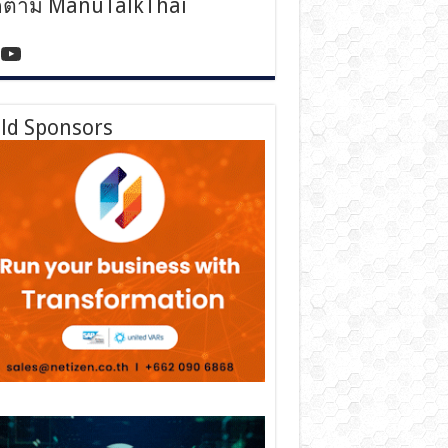
ดตาม ManuTalkThai
tps://www.facebook.com/manutalkthai/
YouTube
ld Sponsors