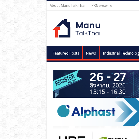
About ManuTalkThai
PRNewswire
Featured Posts
News
Industrial Technolo