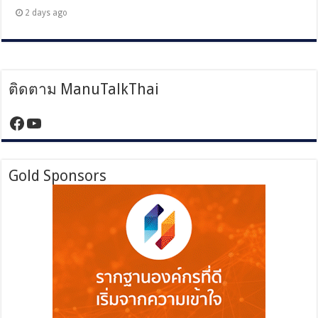
2 days ago
ติดตาม ManuTalkThai
https://www.facebook.com/manutalktha
YouTube
Gold Sponsors