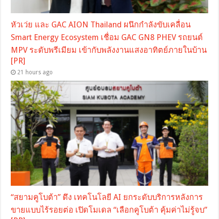
หัวเว่ย และ GAC AION Thailand ผนึกกำลังขับเคลื่อน
Smart Energy Ecosystem เชื่อม GAC GN8 PHEV รถยนต์
MPV ระดับพรีเมียม เข้ากับพลังงานแสงอาทิตย์ภายในบ้าน
[PR]
21 hours ago
“สยามคูโบต้า” ดึง เทคโนโลยี AI ยกระดับบริการหลังการ
ขายแบบไร้รอยต่อ เปิดโมเดล “เลือกคูโบต้า คุ้มค่าไม่รู้จบ”