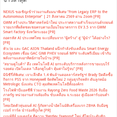
NEXUS ขอเชิญเข้าร่วมงานสัมมนาพิเศษ “From Legacy ERP to the
Autonomous Enterprise” | 21 สิงหาคม 2569 ผ่าน Zoom [PR]
GWM สร้างประวัติศาสตร์หน้าใหม่ ประกาศความสำเร็จแบรนด์รถยนต์
รายแรกที่ผลิตชดเชยครบตามเงื่อนไขมาตรการ EV 3.5 จาก GWM
Smart Factory จังหวัดระยอง [PR]
ถอดรหัส AI ประเทศไทย จะเปลี่ยนจาก “ผู้สร้าง” สู่ “ผู้นำ” ได้อย่างไร?
[PR]
หัวเว่ย และ GAC AION Thailand ผนึกกำลังขับเคลื่อน Smart Energy
Ecosystem เชื่อม GAC GN8 PHEV รถยนต์ MPV ระดับพรีเมียม เข้ากับ
พลังงานแสงอาทิตย์ภายในบ้าน [PR]
“สยามคูโบต้า” ดึง เทคโนโลยี AI ยกระดับบริการหลังการขายแบบไร้
รอยต่อ เปิดโมเดล “เลือกคูโบต้า คุ้มค่าไม่รู้จบ” [PR]
มินิซีรี่ส์พิเศษ: เจาะลึกดีล 1.4 พันล้านดอลลาร์สหรัฐฯ! Brady ปิดดีลซื้อ
กิจการ PSS จาก Honeywell จัดทัพใหม่ 2 กลุ่มธุรกิจหลัก ดันลูกหม้อ
Metrologic นั่งแท่น CTO คุมทัพเทคโนโลยีทั้งองค์กร
โรงไฟฟ้าบีแอลซีพี ร่วมงาน Rayong Zero Food Waste 2026 จับมือ
ภาครัฐ-หน่วยงานส่วนท้องถิ่น ขับเคลื่อน จ.ระยอง สู่เมืองคาร์บอนต่ำ
[PR]
ไทยเปิดตัวหุ่นยนต์ AI กู้ภัยทางน้ำอัตโนมัติเครื่องแรก ZBHA จับมือซู
เปอร์ การ์ด นำร่องที่ภูเก็ต [PR]
เบนท์ลีย์ มอเตอร์ส ตีความ ‘Bentley Diamond’ ใหม่ ดีไซน์ระดับซิก