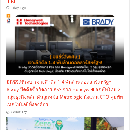
[PR]
1 day ago
มินิซีรี่ส์พิเศษ: เจาะลึกดีล 1.4 พันล้านดอลลาร์สหรัฐฯ!
Brady ปิดดีลซื้อกิจการ PSS จาก Honeywell จัดทัพใหม่ 2
กลุ่มธุรกิจหลัก ดันลูกหม้อ Metrologic นั่งแท่น CTO คุมทัพ
เทคโนโลยีทั้งองค์กร
2 days ago