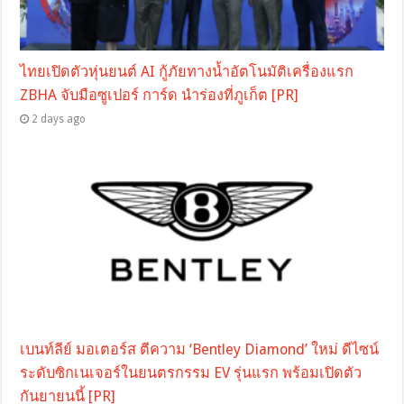
ไทยเปิดตัวหุ่นยนต์ AI กู้ภัยทางน้ำอัตโนมัติเครื่องแรก
ZBHA จับมือซูเปอร์ การ์ด นำร่องที่ภูเก็ต [PR]
2 days ago
เบนท์ลีย์ มอเตอร์ส ตีความ ‘Bentley Diamond’ ใหม่ ดีไซน์
ระดับซิกเนเจอร์ในยนตรกรรม EV รุ่นแรก พร้อมเปิดตัว
กันยายนนี้ [PR]