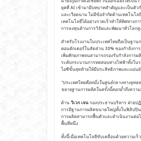
มายังภูมิภาคเอเชียตะวันออกเฉียงใต้เป
ยุคที่ AI เข้ามามีบทบาทสำคัญและเป็นตัว
และเวียดนาม ไม่มีข้อจำกัดด้านเทคโนโลยี
เทคโนโลยีได้อย่างรวดเร็วทำให้ทิศทางการล
การลงทุนด้านการวิจัยและพัฒนาทั่วโลกสู
สำหรับโรงงานในประเทศไทยถือเป็นฐานการ
คอนดักเตอร์ในสัดส่วน 30% ของกำลังการผ
เพิ่มศักยภาพจนสามารถรองรับกำลังการผลิ
ระดับกระบวนการทดสอบทางไฟฟ้าทั้งในระด
ไอซีขั้นสุดท้ายให้มีประสิทธิภาพและแม่นยำย
“ประเทศไทยคือหนึ่งในศูนย์กลางทางยุทธ
ขยายฐานการผลิตในครั้งนี้ตอกย้ำถึงความม
ด้าน
วิเวก เจน
รองประธานบริหาร ฝ่ายปฏิบ
การมีฐานการผลิตขนาดใหญ่ทั้งในฟิลิปปินส
การผลิตสามารถฟื้นตัวและดำเนินงานต่อได้
พื้นที่หนึ่ง
ทั้งนี้เมื่อเทคโนโลยีขับเคลื่อนด้วยความ