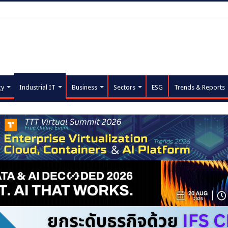
gy
Industrial IT
Business
Sectors
ESG
Trends & Reports