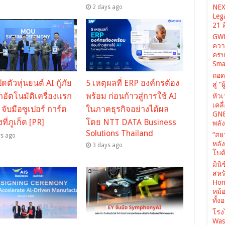
NEX
2 days ago
Leg
21 
GWM
ควา
ครบ
Sma
ถอด
ดตัวหุ่นยนต์ AI กู้ภัย
5 เหตุผลที่ ERP องค์กรต้อง
สู่ 
ำอัตโนมัติเครื่องแรก
พร้อม ก่อนก้าวสู่การใช้ AI
หัว
เคล
จับมือซูเปอร์ การ์ด
ในภาคธุรกิจอย่างได้ผล
GN8
ที่ภูเก็ต [PR]
โดย NTT DATA Business
พลั
Solutions Thailand
“สย
ys ago
หลั
3 days ago
โบต้
มินิ
สหรั
Hone
หม้
ทั้ง
โรง
Was