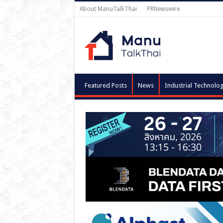
About ManuTalkThai
PRNewswire
Featured Posts
News
Industrial Technolo