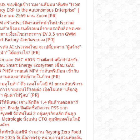
US ขอเชิญเข้าร่วมงานสัมมนาพิเศษ “From
acy ERP to the Autonomous Enterprise” |
สิงหาคม 2569 ผ่าน Zoom [PR]
 สร้างประวัติศาสตร์หน้าใหม่ ประกาศ
มสำเร็จแบรนด์รถยนต์รายแรกที่ผลิตชดเชย
ตามเงื่อนไขมาตรการ EV 3.5 จาก GWM
rt Factory จังหวัดระยอง [PR]
รหัส AI ประเทศไทย จะเปลี่ยนจาก “ผู้สร้าง”
“ผู้นำ” ได้อย่างไร? [PR]
เว่ย และ GAC AION Thailand ผนึกกำลังขับ
ื่อน Smart Energy Ecosystem เชื่อม GAC
 PHEV รถยนต์ MPV ระดับพรีเมียม เข้ากับ
งงานแสงอาทิตย์ภายในบ้าน [PR]
ามคูโบต้า” ดึง เทคโนโลยี AI ยกระดับบริการ
งการขายแบบไร้รอยต่อ เปิดโมเดล “เลือกคู
า คุ้มค่าไม่รู้จบ” [PR]
ซีรี่ส์พิเศษ: เจาะลึกดีล 1.4 พันล้านดอลลาร์
ฐฯ! Brady ปิดดีลซื้อกิจการ PSS จาก
ywell จัดทัพใหม่ 2 กลุ่มธุรกิจหลัก ดันลูก
อ Metrologic นั่งแท่น CTO คุมทัพเทคโนโลยี
องค์กร
ไฟฟ้าบีแอลซีพี ร่วมงาน Rayong Zero Food
te 2026 จับมือภาครัฐ-หน่วยงานส่วนท้องถิ่น