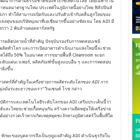
็นวิวัฒนาการตามธรรมชาติของห่วงโซ่เทคโนโลยี โดยเฉพาะใน
กำหนดมาตรฐานใหม่ ประเทศในภูมิภาคนี้อย่างไทย ฟิลิปปินส์
เก่า ทำให้สามารถเปิดรับและปรับตัวเข้ากับคลื่นลูกใหม่ของ
งทุนของบริษัทมุ่งมาที่เอเชียมากขึ้นอย่างชัดเจน โดย ADI มี
งกว่า 2 พันล้านดอลลาร์สหรัฐ
ผลิตปลายน้ำที่สำคัญ ปัจจุบันรองรับการทดสอบเซมิ
ลิตทั่วโลก และการเปิดอาคารดำเนินงานแห่งใหม่นี้จะช่วย
ตได้ถึง 50% ในอนาคต การขยายพื้นที่ Cleanroom จะยก
ับแผ่นเวเฟอร์, ผลิตภัณฑ์ขั้นสูงแบบอื่น ๆ และการทดสอบ
ิ่งขึ้น
ศาสตร์ที่สำคัญในเครือข่ายการผลิตระดับโลกของ ADI การ
ุ่งมั่นระยะยาวของเรา”
วินเซนต์ โรช กล่าว
ัติการและเทคโนโลยีระดับโลกของ ADI เสริมประเด็นนี้ว่า
์และไทยจะช่วยเกื้อหนุนกัน สร้างความยืดหยุ่นให้เครือข่าย
อย่างรวดเร็วหากเกิดเหตุหยุดชะงักทางภูมิศาสตร์ในพื้นที่ใด
เร็ว ทักษะของบุคลากรจึงเป็นกุญแจสำคัญ ADI ดำเนินธุรกิจใน