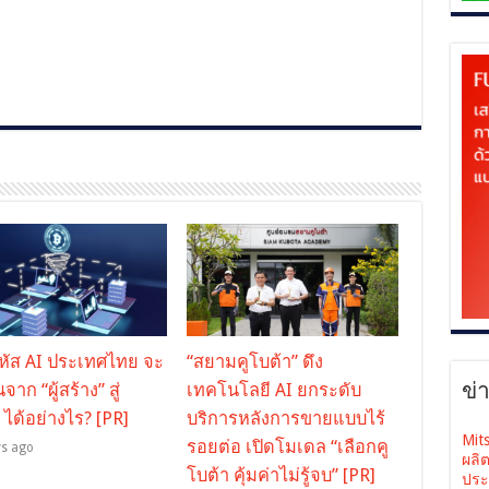
หัส AI ประเทศไทย จะ
“สยามคูโบต้า” ดึง
ข่
นจาก “ผู้สร้าง” สู่
เทคโนโลยี AI ยกระดับ
” ได้อย่างไร? [PR]
บริการหลังการขายแบบไร้
Mit
รอยต่อ เปิดโมเดล “เลือกคู
ys ago
ผลิ
โบต้า คุ้มค่าไม่รู้จบ” [PR]
ประ