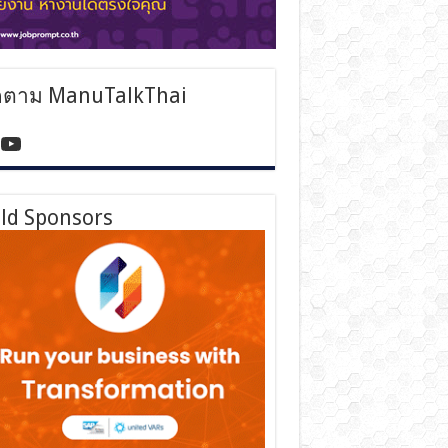
ดตาม ManuTalkThai
tps://www.facebook.com/manutalkthai/
YouTube
ld Sponsors