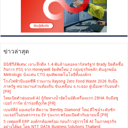
ข่าวล่าสุด
มินิซีรี่ส์พิเศษ: เจาะลึกดีล 1.4 พันล้านดอลลาร์สหรัฐฯ! Brady ปิดดีลซื้อ
กิจการ PSS จาก Honeywell จัดทัพใหม่ 2 กลุ่มธุรกิจหลัก ดันลูกหม้อ
Metrologic นั่งแท่น CTO คุมทัพเทคโนโลยีทั้งองค์กร
โรงไฟฟ้าบีแอลซีพี ร่วมงาน Rayong Zero Food Waste 2026 จับมือ
ภาครัฐ-หน่วยงานส่วนท้องถิ่น ขับเคลื่อน จ.ระยอง สู่เมืองคาร์บอนต่ำ
[PR]
ไทยเปิดตัวหุ่นยนต์ AI กู้ภัยทางน้ำอัตโนมัติเครื่องแรก ZBHA จับมือซู
เปอร์ การ์ด นำร่องที่ภูเก็ต [PR]
เบนท์ลีย์ มอเตอร์ส ตีความ ‘Bentley Diamond’ ใหม่ ดีไซน์ระดับซิก
เนเจอร์ในยนตรกรรม EV รุ่นแรก พร้อมเปิดตัวกันยายนนี้ [PR]
5 เหตุผลที่ ERP องค์กรต้องพร้อม ก่อนก้าวสู่การใช้ AI ในภาคธุรกิจ
อย่างได้ผล โดย NTT DATA Business Solutions Thailand