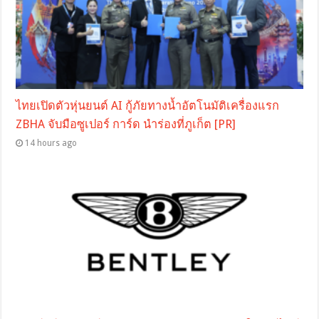
ไทยเปิดตัวหุ่นยนต์ AI กู้ภัยทางน้ำอัตโนมัติเครื่องแรก
ZBHA จับมือซูเปอร์ การ์ด นำร่องที่ภูเก็ต [PR]
14 hours ago