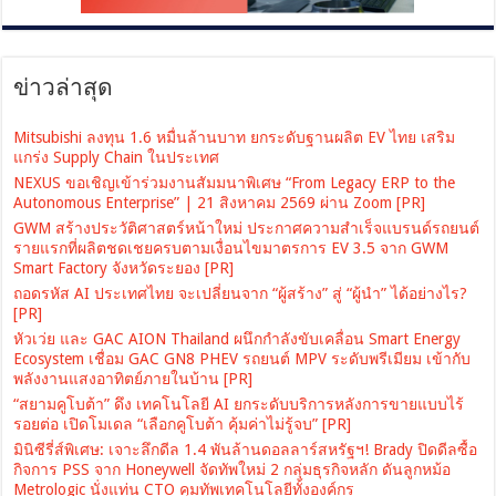
ข่าวล่าสุด
Mitsubishi ลงทุน 1.6 หมื่นล้านบาท ยกระดับฐานผลิต EV ไทย เสริม
แกร่ง Supply Chain ในประเทศ
NEXUS ขอเชิญเข้าร่วมงานสัมมนาพิเศษ “From Legacy ERP to the
Autonomous Enterprise” | 21 สิงหาคม 2569 ผ่าน Zoom [PR]
GWM สร้างประวัติศาสตร์หน้าใหม่ ประกาศความสำเร็จแบรนด์รถยนต์
รายแรกที่ผลิตชดเชยครบตามเงื่อนไขมาตรการ EV 3.5 จาก GWM
Smart Factory จังหวัดระยอง [PR]
ถอดรหัส AI ประเทศไทย จะเปลี่ยนจาก “ผู้สร้าง” สู่ “ผู้นำ” ได้อย่างไร?
[PR]
หัวเว่ย และ GAC AION Thailand ผนึกกำลังขับเคลื่อน Smart Energy
Ecosystem เชื่อม GAC GN8 PHEV รถยนต์ MPV ระดับพรีเมียม เข้ากับ
พลังงานแสงอาทิตย์ภายในบ้าน [PR]
“สยามคูโบต้า” ดึง เทคโนโลยี AI ยกระดับบริการหลังการขายแบบไร้
รอยต่อ เปิดโมเดล “เลือกคูโบต้า คุ้มค่าไม่รู้จบ” [PR]
มินิซีรี่ส์พิเศษ: เจาะลึกดีล 1.4 พันล้านดอลลาร์สหรัฐฯ! Brady ปิดดีลซื้อ
กิจการ PSS จาก Honeywell จัดทัพใหม่ 2 กลุ่มธุรกิจหลัก ดันลูกหม้อ
Metrologic นั่งแท่น CTO คุมทัพเทคโนโลยีทั้งองค์กร