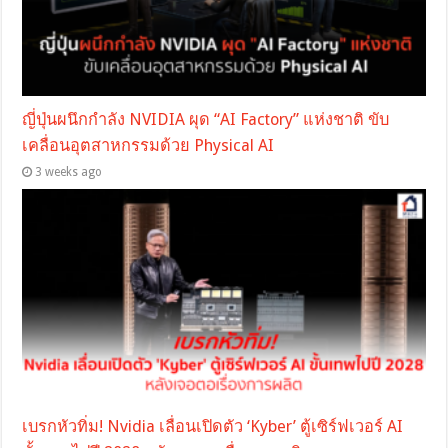
ญี่ปุ่นผนึกกำลัง NVIDIA ผุด “AI Factory” แห่งชาติ ขับ
เคลื่อนอุตสาหกรรมด้วย Physical AI
3 weeks ago
เบรกหัวทิ่ม! Nvidia เลื่อนเปิดตัว ‘Kyber’ ตู้เซิร์ฟเวอร์ AI