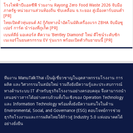
โรงไฟฟ้าบีแอลซีพี ร่วมงาน Rayong Zero Food Waste 2026 จับมือ
ภาครัฐ-หน่วยงานส่วนท้องถิ่น ขับเคลื่อน จ.ระยอง สู่เมืองคาร์บอนต่ำ
[PR]
ไทยเปิดตัวหุ่นยนต์ AI กู้ภัยทางน้ำอัตโนมัติเครื่องแรก ZBHA จับมือซู
เปอร์ การ์ด นำร่องที่ภูเก็ต [PR]
เบนท์ลีย์ มอเตอร์ส ตีความ ‘Bentley Diamond’ ใหม่ ดีไซน์ระดับซิก
เนเจอร์ในยนตรกรรม EV รุ่นแรก พร้อมเปิดตัวกันยายนนี้ [PR]
ทีมงาน ManuTalkThai เป็นผู้เชี่ยวชาญในอุตสาหกรรมโรงงาน การ
ผลิต และวิศวกรรมในสมัยใหม่ รวมถึงยังมีความรู้และประสบการณ์
ทางด้านระบบ IT สำหรับธุรกิจโรงงานอย่างครอบคลุม จึงสามารถนำ
เสนอข่าวสารได้อย่างครบถ้วนทั้งในเชิงของ Operation Technology
และ Information Technology พร้อมทั้งยังมีความสนใจในด้าน
Environmental, Social, and Governance (ESG) ตอบโจทย์การช่วย
ธุรกิจโรงงานและการผลิตไทยให้ก้าวสู่ Industry 5.0 แห่งอนาคตได้
อย่างยั่งยืน