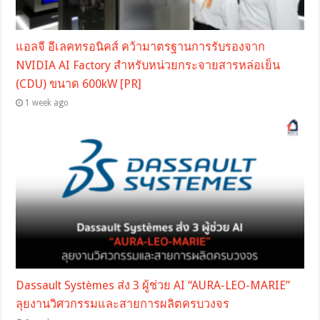
แอลจี อีเลคทรอนิคส์ คว้ามาตรฐานการรับรองจาก
NVIDIA AI Factory สำหรับหน่วยกระจายสารหล่อเย็น
(CDU) ขนาด 600kW [PR]
1 week ago
Dassault Systèmes ส่ง 3 ผู้ช่วย AI “AURA-LEO-MARIE”
ลุยงานวิศวกรรมและสายการผลิตครบวงจร