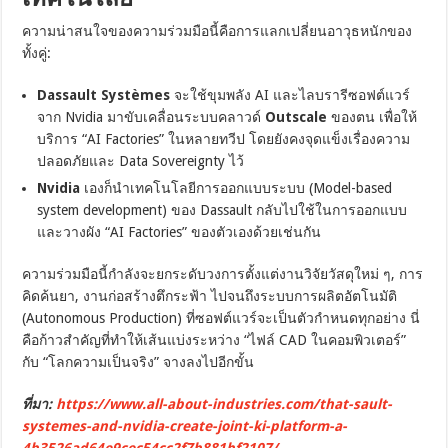
ความน่าสนใจของความร่วมมือนี้คือการแลกเปลี่ยนอาวุธหนักของ
ทั้งคู่:
Dassault Systèmes
จะใช้ขุมพลัง AI และไลบรารีซอฟต์แวร์
จาก Nvidia มาขับเคลื่อนระบบคลาวด์
Outscale
ของตน เพื่อให้
บริการ “AI Factories” ในหลายทวีป โดยยังคงจุดแข็งเรื่องความ
ปลอดภัยและ Data Sovereignty ไว้
Nvidia
เองก็นำเทคโนโลยีการออกแบบระบบ (Model-based
system development) ของ Dassault กลับไปใช้ในการออกแบบ
และวางผัง “AI Factories” ของตัวเองด้วยเช่นกัน
ความร่วมมือนี้กำลังจะยกระดับวงการตั้งแต่งานวิจัยวัสดุใหม่ ๆ, การ
คิดค้นยา, งานก่อสร้างตึกระฟ้า ไปจนถึงระบบการผลิตอัตโนมัติ
(Autonomous Production) ที่ซอฟต์แวร์จะเป็นตัวกำหนดทุกอย่าง นี่
คือก้าวสำคัญที่ทำให้เส้นแบ่งระหว่าง “ไฟล์ CAD ในคอมพิวเตอร์”
กับ “โลกความเป็นจริง” จางลงไปอีกขั้น
ที่มา:
https://www.all-about-industries.com/that-sault-
systemes-and-nvidia-create-joint-ki-platform-a-
4b3526ad64e9cec54cc2f7b881bf2107/