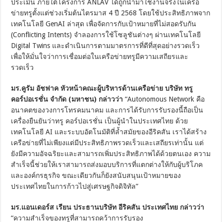
ประเมิน ภายใต้โครงการ ANLAV ได้ถูกนำมาใช้งานจริงในเครือ
ข่ายทรูตั้งแต่ช่วงเริ่มต้นไตรมาส 4 ปี 2568 โดยใช้ประสิทธิภาพจาก
เทคโนโลยี GenAI ล่าสุด เพื่อจัดการกับเป้าหมายที่ไม่สอดรับกัน
(Conflicting Intents) จำลองการใช้โซลูชันต่างๆ ผ่านเทคโนโลยี
Digital Twins และดำเนินการตามมาตรการที่ดีที่สุดอย่างรวดเร็ว
เพื่อให้มั่นใจว่าการเชื่อมต่อในเครือข่ายทรูมีความเสถียรและ
รวดเร็ว
มร.คูรัม อัชฟาค หัวหน้าคณะผู้บริหารด้านเครือข่าย บริษัท ทรู
คอร์ปอเรชั่น จำกัด (มหาชน) กล่าวว่า
“Autonomous Network คือ
อนาคตของวงการโทรคมนาคม และการได้รับการรับรองนี้ถือเป็น
เครื่องยืนยันว่าทรู คอร์ปอเรชั่น เป็นผู้นำในประเทศไทย ด้วย
เทคโนโลยี AI และระบบอัตโนมัติที่ล้ำสมัยของอีริคสัน เราได้สร้าง
เครือข่ายที่ไม่เพียงแต่มีประสิทธิภาพรวดเร็วและเสถียรเท่านั้น แต่
ยังมีความอัจฉริยะและสามารถเพิ่มประสิทธิภาพได้ด้วยตนเอง ความ
สำเร็จนี้ช่วยให้เราสามารถส่งมอบบริการที่แตกต่างให้กับผู้บริโภค
และองค์กรธุรกิจ ขณะเดียวกันก็ยังสนับสนุนเป้าหมายของ
ประเทศไทยในการก้าวไปสู่เศรษฐกิจดิจิทัล”
มร.แอนเดอร์ส เรียน ประธานบริษัท อีริคสัน ประเทศไทย กล่าวว่า
“ความสำเร็จของทรูที่สามารถคว้าการรับรอง