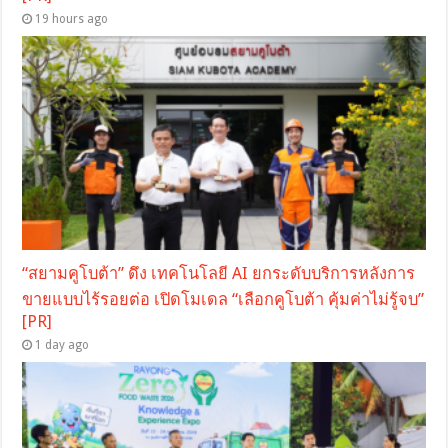
19 hours ago
“สยามคูโบต้า” ดึง เทคโนโลยี AI ยกระดับบริการหลังการ
ขายแบบไร้รอยต่อ เปิดโมเดล “เลือกคูโบต้า คุ้มค่าไม่รู้จบ”
[PR]
1 day ago