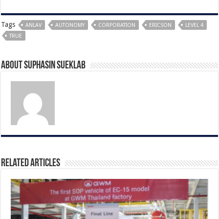
Tags
ANLAV
AUTONOMY
CORPORATION
ERICSON
LEVEL 4
TRUE
About Suphasin Sueklab
Related Articles