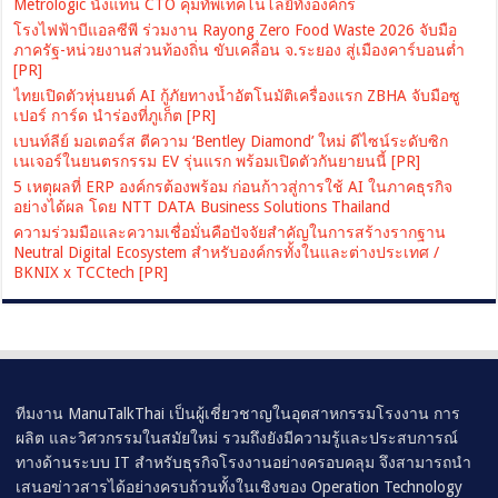
Metrologic นั่งแท่น CTO คุมทัพเทคโนโลยีทั้งองค์กร
โรงไฟฟ้าบีแอลซีพี ร่วมงาน Rayong Zero Food Waste 2026 จับมือ
ภาครัฐ-หน่วยงานส่วนท้องถิ่น ขับเคลื่อน จ.ระยอง สู่เมืองคาร์บอนต่ำ
[PR]
ไทยเปิดตัวหุ่นยนต์ AI กู้ภัยทางน้ำอัตโนมัติเครื่องแรก ZBHA จับมือซู
เปอร์ การ์ด นำร่องที่ภูเก็ต [PR]
เบนท์ลีย์ มอเตอร์ส ตีความ ‘Bentley Diamond’ ใหม่ ดีไซน์ระดับซิก
เนเจอร์ในยนตรกรรม EV รุ่นแรก พร้อมเปิดตัวกันยายนนี้ [PR]
5 เหตุผลที่ ERP องค์กรต้องพร้อม ก่อนก้าวสู่การใช้ AI ในภาคธุรกิจ
อย่างได้ผล โดย NTT DATA Business Solutions Thailand
ความร่วมมือและความเชื่อมั่นคือปัจจัยสำคัญในการสร้างรากฐาน
Neutral Digital Ecosystem สำหรับองค์กรทั้งในและต่างประเทศ /
BKNIX x TCCtech [PR]
ทีมงาน ManuTalkThai เป็นผู้เชี่ยวชาญในอุตสาหกรรมโรงงาน การ
ผลิต และวิศวกรรมในสมัยใหม่ รวมถึงยังมีความรู้และประสบการณ์
ทางด้านระบบ IT สำหรับธุรกิจโรงงานอย่างครอบคลุม จึงสามารถนำ
เสนอข่าวสารได้อย่างครบถ้วนทั้งในเชิงของ Operation Technology