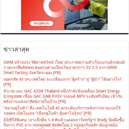
ข่าวล่าสุด
GWM สร้างประวัติศาสตร์หน้าใหม่ ประกาศความสำเร็จแบรนด์รถยนต์
รายแรกที่ผลิตชดเชยครบตามเงื่อนไขมาตรการ EV 3.5 จาก GWM
Smart Factory จังหวัดระยอง [PR]
ถอดรหัส AI ประเทศไทย จะเปลี่ยนจาก “ผู้สร้าง” สู่ “ผู้นำ” ได้อย่างไร?
[PR]
หัวเว่ย และ GAC AION Thailand ผนึกกำลังขับเคลื่อน Smart Energy
Ecosystem เชื่อม GAC GN8 PHEV รถยนต์ MPV ระดับพรีเมียม เข้ากับ
พลังงานแสงอาทิตย์ภายในบ้าน [PR]
“สยามคูโบต้า” ดึง เทคโนโลยี AI ยกระดับบริการหลังการขายแบบไร้
รอยต่อ เปิดโมเดล “เลือกคูโบต้า คุ้มค่าไม่รู้จบ” [PR]
มินิซีรี่ส์พิเศษ: เจาะลึกดีล 1.4 พันล้านดอลลาร์สหรัฐฯ! Brady ปิดดีลซื้อ
กิจการ PSS จาก Honeywell จัดทัพใหม่ 2 กลุ่มธุรกิจหลัก ดันลูกหม้อ