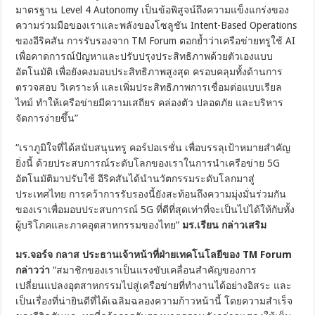
มาตรฐาน Level 4 Autonomy เป็นข้อพิสูจน์ถึงความแข็งแกร่งของ
ความร่วมมือของเราและพลังของโซลูชัน Intent-Based Operations
ของอีริคสัน การรับรองจาก TM Forum ตอกย้ำว่าเครือข่ายทรูใช้ AI
เพื่อคาดการณ์ปัญหาและปรับปรุงประสิทธิภาพด้วยตัวเองแบบ
อัตโนมัติ เพื่อยังคงมอบประสิทธิภาพสูงสุด ครอบคลุมทั้งด้านการ
ตรวจสอบ วิเคราะห์ และเพิ่มประสิทธิภาพการเชื่อมต่อแบบเรียล
ไทม์ ทำให้เครือข่ายมีความเสถียร คล่องตัว ปลอดภัย และบริหาร
จัดการง่ายขึ้น”
“เราภูมิใจที่ได้สนับสนุนทรู คอร์ปอเรชั่น เพื่อบรรลุเป้าหมายสำคัญ
ยิ่งนี้ ด้วยประสบการณ์ระดับโลกของเราในการนำเครือข่าย 5G
อัตโนมัติมาปรับใช้ อีริคสันได้นำนวัตกรรมระดับโลกมาสู่
ประเทศไทย การคว้าการรับรองนี้ยังสะท้อนถึงความมุ่งมั่นร่วมกัน
ของเราเพื่อมอบประสบการณ์ 5G ที่ดีที่สุดเท่าที่จะเป็นไปได้ให้กับทั้ง
ผู้บริโภคและภาคอุตสาหกรรมของไทย”
มร.เรียน กล่าวเสริม
มร.จอร์จ กลาส ประธานเจ้าหน้าที่ฝ่ายเทคโนโลยีของ TM Forum
กล่าวว่า
“สมาชิกของเราเป็นแรงขับเคลื่อนสำคัญของการ
เปลี่ยนแปลงอุตสาหกรรมไปสู่เครือข่ายที่ทำงานได้อย่างอิสระ และ
เป็นเรื่องที่น่ายินดีที่ได้เฉลิมฉลองความก้าวหน้านี้ โดยความสำเร็จ