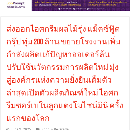
ส่งออกไอศกรีมผลไม้รุ่ง แม็คซ์ฟู๊ด
กรุ๊ป ทุ่ม 200 ล้าน ขยายโรงงานเพิ่ม
กำลังผลิตแก้ปัญหาออเดอร์ล้น
ปรับใช้นวัตกรรมการผลิตใหม่ มุ่ง
สู่องค์กรแห่งความยั่งยืนเต็มตัว
ล่าสุดเปิดตัวผลิตภัณฑ์ใหม่ ไอศก
รีมซอร์เบในลูกแตงโมไซน์มินิ ครั้ง
แรกของโลก
June 9, 2025
Food & Beverage