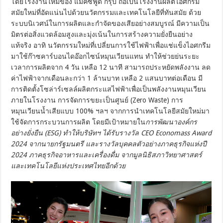
โดยโรงงานใหม่ของ แม็คซ์ฟู๊ด กรุ๊ป ถือเป็นโรงงานผลิตไอศกรีม
สมัยใหม่ที่อัดแน่นไปด้วยนวัตกรรมและเทคโนโลยีที่ทันสมัย ด้วย
ระบบนิเวศน์ในการผลิตและกำจัดของเสียอย่างสมบูรณ์ มีความเป็น
มิตรต่อสิ่งแวดล้อมสูงและมุ่งเน้นในการสร้างความยั่งยืนอย่าง
แท้จริง อาทิ นวัตกรรมใหม่ที่เปลี่ยนการใช้ไฟฟ้าเพื่อแช่แข็งไอศกรีม
มาใช้ก๊าซคาร์บอนไดอ๊อกไซน์หมุนเวียนแทน ทำให้ช่วยย่นระยะ
เวลาการผลิตจาก 4 วัน เหลือ 12 นาที สามารถประหยัดพลังงาน ลด
ค่าไฟฟ้าจากเดือนละกว่า 1 ล้านบาท เหลือ 2 แสนบาทต่อเดือน มี
การติดตั้งโซล่าร์เซลล์ผลิตกระแสไฟฟ้าเพื่อเป็นพลังงานหมุนเวียน
ภายในโรงงาน การจัดการขยะเป็นศูนย์ (Zero Waste) การ
หมุนเวียนน้ำเสียแบบ 100% ฯลฯ จากการนำเทคโนโลยีสมัยใหม่มา
ใช้จัดการกระบวนการผลิต โดยมีเป้าหมายใน
การพัฒนาองค์กร
อย่างยั่งยืน (
ESG) ทำให้บริษัทฯ ได้รับรางวัล CEO Economass Award
2024 จากนายกรัฐมนตรี และรางวัลบุคคลตัวอย่างภาคธุรกิจแห่งปี
2024 ภาคธุรกิจอาหารและเครื่องดื่ม จากมูลนิธิสภาวิทยาศาสตร์
และเทคโนโลยีแห่งประเทศไทยอีกด้วย