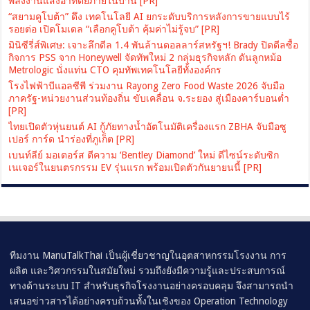
พลังงานแสงอาทิตย์ภายในบ้าน [PR]
“สยามคูโบต้า” ดึง เทคโนโลยี AI ยกระดับบริการหลังการขายแบบไร้
รอยต่อ เปิดโมเดล “เลือกคูโบต้า คุ้มค่าไม่รู้จบ” [PR]
มินิซีรี่ส์พิเศษ: เจาะลึกดีล 1.4 พันล้านดอลลาร์สหรัฐฯ! Brady ปิดดีลซื้อ
กิจการ PSS จาก Honeywell จัดทัพใหม่ 2 กลุ่มธุรกิจหลัก ดันลูกหม้อ
Metrologic นั่งแท่น CTO คุมทัพเทคโนโลยีทั้งองค์กร
โรงไฟฟ้าบีแอลซีพี ร่วมงาน Rayong Zero Food Waste 2026 จับมือ
ภาครัฐ-หน่วยงานส่วนท้องถิ่น ขับเคลื่อน จ.ระยอง สู่เมืองคาร์บอนต่ำ
[PR]
ไทยเปิดตัวหุ่นยนต์ AI กู้ภัยทางน้ำอัตโนมัติเครื่องแรก ZBHA จับมือซู
เปอร์ การ์ด นำร่องที่ภูเก็ต [PR]
เบนท์ลีย์ มอเตอร์ส ตีความ ‘Bentley Diamond’ ใหม่ ดีไซน์ระดับซิก
เนเจอร์ในยนตรกรรม EV รุ่นแรก พร้อมเปิดตัวกันยายนนี้ [PR]
ทีมงาน ManuTalkThai เป็นผู้เชี่ยวชาญในอุตสาหกรรมโรงงาน การ
ผลิต และวิศวกรรมในสมัยใหม่ รวมถึงยังมีความรู้และประสบการณ์
ทางด้านระบบ IT สำหรับธุรกิจโรงงานอย่างครอบคลุม จึงสามารถนำ
เสนอข่าวสารได้อย่างครบถ้วนทั้งในเชิงของ Operation Technology