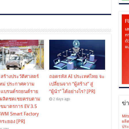
ร้างประวัติศาสตร์
ถอดรหัส AI ประเทศไทย จะ
ใหม่ ประกาศความ
เปลี่ยนจาก “ผู้สร้าง” สู่
็จแบรนด์รถยนต์ราย
“ผู้นำ” ได้อย่างไร? [PR]
ี่ผลิตชดเชยครบตาม
2 days ago
ข่
นไขมาตรการ EV 3.5
GWM Smart Factory
Mit
ัดระยอง [PR]
ผลิ
ประ
ys ago