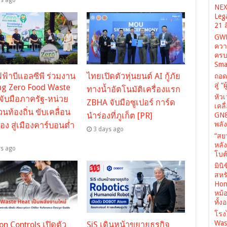
NEX
Leg
21 
GWM
ควา
ครบ
Sma
ฟ้าบีแอลซีพี ร่วมงาน
ไทยเปิดตัวหุ่นยนต์ AI กู้ภัย
ถอด
สู่ 
g Zero Food Waste
ทางน้ำอัตโนมัติเครื่องแรก
หัว
จับมือภาครัฐ-หน่วย
ZBHA จับมือซูเปอร์ การ์ด
เคล
วนท้องถิ่น ขับเคลื่อน
นำร่องที่ภูเก็ต [PR]
GN8
พลั
อง สู่เมืองคาร์บอนต่ำ
3 days ago
“สย
หลั
ys ago
โบต้
มินิ
สหรั
Hone
หม้
ทั้ง
โรง
Was
on Controls เปิดตัว
SiS เดินหน้าขยายธุรกิจ