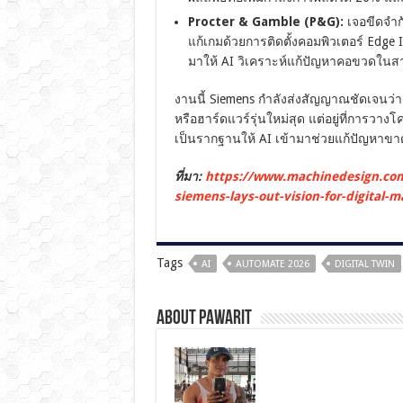
Procter & Gamble (P&G):
เจอขีดจำกั
แก้เกมด้วยการติดตั้งคอมพิวเตอร์ Edge IP
มาให้ AI วิเคราะห์แก้ปัญหาคอขวดในส
งานนี้ Siemens กำลังส่งสัญญาณชัดเจนว่า 
หรือฮาร์ดแวร์รุ่นใหม่สุด แต่อยู่ที่การวาง
เป็นรากฐานให้ AI เข้ามาช่วยแก้ปัญหาขาด
ที่มา:
https://www.machinedesign.co
siemens-lays-out-vision-for-digital-
Tags
AI
AUTOMATE 2026
DIGITAL TWIN
About pawarit