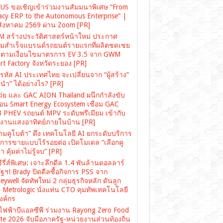
US ขอเชิญเข้าร่วมงานสัมมนาพิเศษ “From
acy ERP to the Autonomous Enterprise” |
สิงหาคม 2569 ผ่าน Zoom [PR]
 สร้างประวัติศาสตร์หน้าใหม่ ประกาศ
มสำเร็จแบรนด์รถยนต์รายแรกที่ผลิตชดเชย
ตามเงื่อนไขมาตรการ EV 3.5 จาก GWM
rt Factory จังหวัดระยอง [PR]
รหัส AI ประเทศไทย จะเปลี่ยนจาก “ผู้สร้าง”
“ผู้นำ” ได้อย่างไร? [PR]
เว่ย และ GAC AION Thailand ผนึกกำลังขับ
ื่อน Smart Energy Ecosystem เชื่อม GAC
 PHEV รถยนต์ MPV ระดับพรีเมียม เข้ากับ
งงานแสงอาทิตย์ภายในบ้าน [PR]
ามคูโบต้า” ดึง เทคโนโลยี AI ยกระดับบริการ
งการขายแบบไร้รอยต่อ เปิดโมเดล “เลือกคู
า คุ้มค่าไม่รู้จบ” [PR]
ซีรี่ส์พิเศษ: เจาะลึกดีล 1.4 พันล้านดอลลาร์
ฐฯ! Brady ปิดดีลซื้อกิจการ PSS จาก
ywell จัดทัพใหม่ 2 กลุ่มธุรกิจหลัก ดันลูก
อ Metrologic นั่งแท่น CTO คุมทัพเทคโนโลยี
องค์กร
ไฟฟ้าบีแอลซีพี ร่วมงาน Rayong Zero Food
te 2026 จับมือภาครัฐ-หน่วยงานส่วนท้องถิ่น