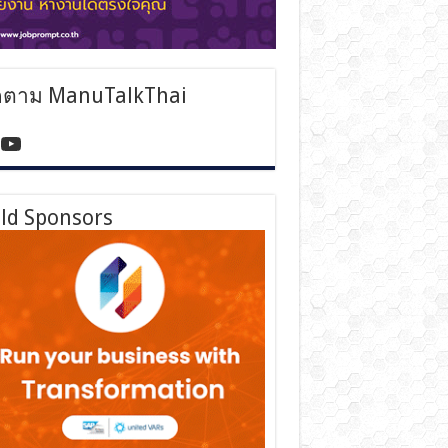
ดตาม ManuTalkThai
tps://www.facebook.com/manutalkthai/
YouTube
ld Sponsors