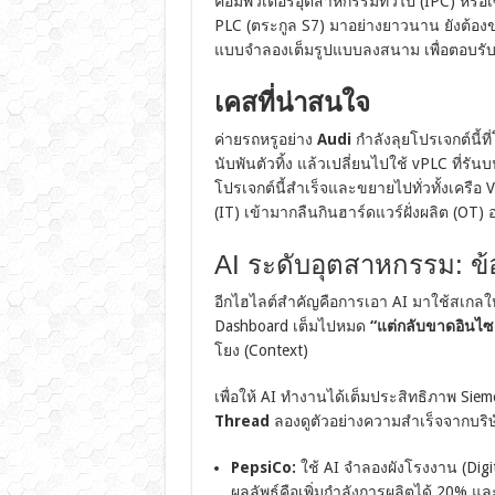
คอมพิวเตอร์อุตสาหกรรมทั่วไป (IPC) หรือเซิร
PLC (ตระกูล S7) มาอย่างยาวนาน ยังต้องขย
แบบจำลองเต็มรูปแบบลงสนาม เพื่อตอบรับค
เคสที่น่าสนใจ
ค่ายรถหรูอย่าง
Audi
กำลังลุยโปรเจกต์นี้
นับพันตัวทิ้ง แล้วเปลี่ยนไปใช้ vPLC ที่รัน
โปรเจกต์นี้สำเร็จและขยายไปทั่วทั้งเครือ Vol
(IT) เข้ามากลืนกินฮาร์ดแวร์ฝั่งผลิต (OT) อ
AI ระดับอุตสาหกรรม: ข้อ
อีกไฮไลต์สำคัญคือการเอา AI มาใช้สเกลให
Dashboard เต็มไปหมด
“แต่กลับขาดอินไซต์
โยง (Context)
เพื่อให้ AI ทำงานได้เต็มประสิทธิภาพ Sie
Thread
ลองดูตัวอย่างความสำเร็จจากบริษัท
PepsiCo:
ใช้ AI จำลองผังโรงงาน (Digi
ผลลัพธ์คือเพิ่มกำลังการผลิตได้ 20% แล