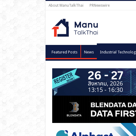
About ManuTalkThai
PRNewswire
Featured Posts
News
Industrial Technolog