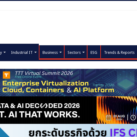
y
Industrial IT
Business
Sectors
ESG
Trends & Reports