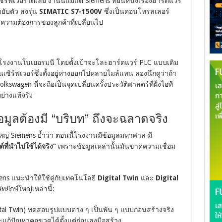
์ฟเวอร์ได้เลย งานนี้แม้แต่ Siemens ที่ยืนหนึ่งเรื่องฮาร์ดแวร์
ับตัว ส่งรุ่น
SIMATIC S7-1500V
ซึ่งเป็นคอนโทรลเลอร์
วามต้องการของลูกค้าที่เปลี่ยนไป
ที่โรงงานในเยอรมนี โดยตั้งเป้าจะโละฮาร์ดแวร์ PLC แบบเดิม
บนเซิร์ฟเวอร์ซึ่งตั้งอยู่ห่างออกไปหลายไมล์แทน ลองนึกดูว่าถ้า
kswagen นี่จะถือเป็นจุดเปลี่ยนครั้งประวัติศาสตร์ที่ฝั่งไอที
ย่างแท้จริง
มูลต้องมี “บริบท” ถึงจะฉลาดจริง
ญ่ Siemens ย้ำว่า ตอนนี้โรงงานมีข้อมูลมหาศาล มี
ที่นำไปใช้ได้จริง”
เพราะข้อมูลเหล่านั้นมันขาดความเชื่อม
mens แนะนำให้ใช้คู่กับเทคโนโลยี
Digital Twin
และ
Digital
ยักษ์ใหญ่เหล่านี้:
tal Twin) ทดสอบรูปแบบต่าง ๆ เป็นพัน ๆ แบบก่อนสร้างจริง
ะแก้ปัญหาคอขวดได้ตั้งแต่ก่อนลงมือสร้าง