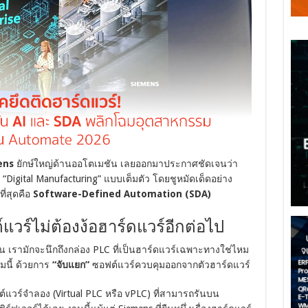
ens
ยักษ์ใหญ่ด้านออโตเมชัน เลยออกมาประกาศชัดเจนว่า
Digital Manufacturing” แบบเต็มตัว โดยชูหมัดเด็ดอย่าง
ที่สุดคือ
Software-Defined Automation (SDA)
แวร์ไม่ต้องง้อฮาร์ดแวร์อีกต่อไป
เรามักจะนึกถึงกล่อง PLC ที่เป็นฮาร์ดแวร์เฉพาะทางใช่ไหม
มนี้ ด้วยการ
“จับแยก”
ซอฟต์แวร์ควบคุมออกจากตัวฮาร์ดแวร์
ฟต์แวร์จำลอง (Virtual PLC หรือ vPLC) ที่สามารถรันบน