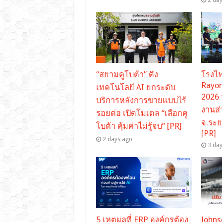
“สยามคูโบต้า” ดึง
โรงไฟ
Rayon
เทคโนโลยี AI ยกระดับ
2026 
บริการหลังการขายแบบไร้
งานส่
รอยต่อ เปิดโมเดล “เลือกคู
จ.ระย
โบต้า คุ้มค่าไม่รู้จบ” [PR]
[PR]
2 days ago
3 da
5 เหตุผลที่ ERP องค์กรต้อง
Johns