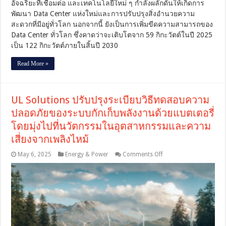
อัจฉริยะที่เชื่อมต่อ และเทคโนโลยีใหม่ ๆ กำลังผลักดันให้เกิดการ
พัฒนา Data Center แห่งใหม่และการปรับปรุงสิ่งอำนวยความ
สะดวกที่มีอยู่ทั่วโลก นอกจากนี้ ยังเป็นการเพิ่มขีดความสามารถของ
Data Center ทั่วโลก ซึ่งคาดว่าจะเติบโตจาก 59 กิกะวัตต์ในปี 2025
เป็น 122 กิกะวัตต์ภายในสิ้นปี 2030
Read More »
UL Solutions ปรับปรุงระเบียบวิธีทดสอบความ
ปลอดภัยของระบบกักเก็บพลังงานด้วยแบตเตอรี่
โดยมุ่งไปที่นวัตกรรมในอุตสาหกรรมและความ
เสี่ยงจากเพลิงไหม้
on
May 6, 2025
Energy & Power
Comments Off
UL
Solutions
ปรับปรุง
ระเบียบ
วิธี
ทดสอบ
ความ
ปลอดภัย