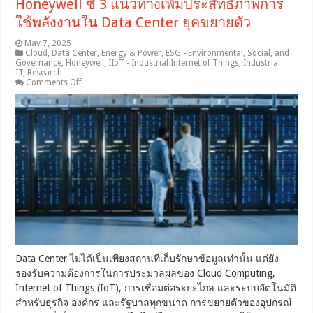
Honeywell ชี้ 3 แนวทางเพิ่มประสิทธิภาพการ
ใช้พลังงานใน Data Center ยุคขยายตัว
May 7, 2025
Cloud
,
Data Center
,
Energy & Power
,
ESG - Environmental, Social, and
Governance
,
Honeywell
,
IIoT - Industrial Internet of Things
,
Industrial
IT
,
Research
on
Comments Off
Honeywell
ชี้
3
แนวทาง
เพิ่ม
ประสิทธิภาพ
การ
ใช้
พลังงาน
ใน
Data
Center
ยุค
ขยาย
Data Center ไม่ได้เป็นเพียงสถานที่เก็บรักษาข้อมูลเท่านั้น แต่ยัง
ตัว
รองรับความต้องการในการประมวลผลของ Cloud Computing,
Internet of Things (IoT), การเชื่อมต่อระยะไกล และระบบอัตโนมัติ
สำหรับธุรกิจ องค์กร และรัฐบาลทุกขนาด การขยายตัวของอุปกรณ์