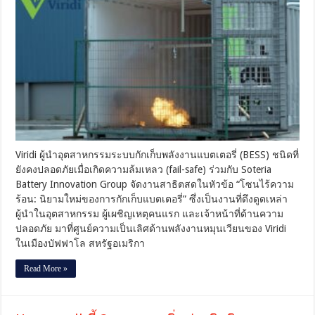
Soteria
Battery
โชว์
ความ
ก้าว
ล้ำ
ของ
ระบบ
กัก
เก็บ
พลังงาน
แบตเตอรี่
Viridi ผู้นำอุตสาหกรรมระบบกักเก็บพลังงานแบตเตอรี่ (BESS) ชนิดที่
ที่
ยังคงปลอดภัยเมื่อเกิดความล้มเหลว (fail-safe) ร่วมกับ Soteria
ยัง
Battery Innovation Group จัดงานสาธิตสดในหัวข้อ “โซนไร้ความ
คง
ร้อน: นิยามใหม่ของการกักเก็บแบตเตอรี่” ซึ่งเป็นงานที่ดึงดูดเหล่า
ปลอดภัย
ผู้นำในอุตสาหกรรม ผู้เผชิญเหตุคนแรก และเจ้าหน้าที่ด้านความ
เมื่อ
ปลอดภัย มาที่ศูนย์ความเป็นเลิศด้านพลังงานหมุนเวียนของ Viridi
เกิด
ในเมืองบัฟฟาโล สหรัฐอเมริกา
ความ
ล้ม
Read More »
เหลว