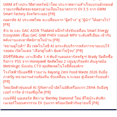
GWM สร้างประวัติศาสตร์หน้าใหม่ ประกาศความสำเร็จแบรนด์รถยนต์
รายแรกที่ผลิตชดเชยครบตามเงื่อนไขมาตรการ EV 3.5 จาก GWM
Smart Factory จังหวัดระยอง [PR]
ถอดรหัส AI ประเทศไทย จะเปลี่ยนจาก “ผู้สร้าง” สู่ “ผู้นำ” ได้อย่างไร?
[PR]
หัวเว่ย และ GAC AION Thailand ผนึกกำลังขับเคลื่อน Smart Energy
Ecosystem เชื่อม GAC GN8 PHEV รถยนต์ MPV ระดับพรีเมียม เข้ากับ
พลังงานแสงอาทิตย์ภายในบ้าน [PR]
“สยามคูโบต้า” ดึง เทคโนโลยี AI ยกระดับบริการหลังการขายแบบไร้
รอยต่อ เปิดโมเดล “เลือกคูโบต้า คุ้มค่าไม่รู้จบ” [PR]
มินิซีรี่ส์พิเศษ: เจาะลึกดีล 1.4 พันล้านดอลลาร์สหรัฐฯ! Brady ปิดดีลซื้อ
กิจการ PSS จาก Honeywell จัดทัพใหม่ 2 กลุ่มธุรกิจหลัก ดันลูกหม้อ
Metrologic นั่งแท่น CTO คุมทัพเทคโนโลยีทั้งองค์กร
โรงไฟฟ้าบีแอลซีพี ร่วมงาน Rayong Zero Food Waste 2026 จับมือ
ภาครัฐ-หน่วยงานส่วนท้องถิ่น ขับเคลื่อน จ.ระยอง สู่เมืองคาร์บอนต่ำ
[PR]
ไทยเปิดตัวหุ่นยนต์ AI กู้ภัยทางน้ำอัตโนมัติเครื่องแรก ZBHA จับมือซู
เปอร์ การ์ด นำร่องที่ภูเก็ต [PR]
เบนท์ลีย์ มอเตอร์ส ตีความ ‘Bentley Diamond’ ใหม่ ดีไซน์ระดับซิก
เนเจอร์ในยนตรกรรม EV รุ่นแรก พร้อมเปิดตัวกันยายนนี้ [PR]