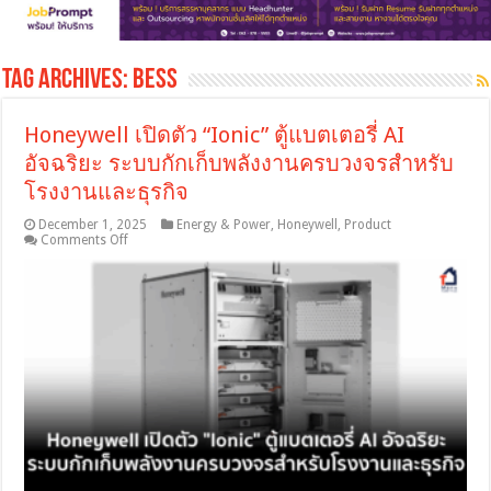
Tag Archives:
BESS
Honeywell เปิดตัว “Ionic” ตู้แบตเตอรี่ AI
อัจฉริยะ ระบบกักเก็บพลังงานครบวงจรสำหรับ
โรงงานและธุรกิจ
December 1, 2025
Energy & Power
,
Honeywell
,
Product
on
Comments Off
Honeywell
เปิด
ตัว
“Ionic”
ตู้
แบตเตอรี่
AI
อัจฉริยะ
ระบบ
กัก
เก็บ
พลังงาน
ครบ