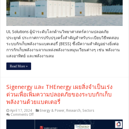
ของ
ระบบ
กัก
เก็บ
พลังงาน
UL Solutions ผู้นำระดับโลกด้านวิทยาศาสตร์ความปลอดภัย
ด้วย
ประยุกต์ ประกาศการปรับปรุงครั้งสำคัญสำหรับระเบียบวิธีทดสอบ
แบตเตอรี่
โดย
ระบบกักเก็บพลังงานแบตเตอรี่ (BESS) ซึ่งมีความสำคัญอย่างยิ่งต่อ
มุ่ง
การกักเก็บพลังงานจากแหล่งพลังงานหมุนเวียนต่างๆ เช่น พลังงาน
ไป
แสงอาทิตย์ และพลังงานลม
ที่
นวัตกรรม
Read More »
ใน
อุตสาหกรรม
และ
Sigenergy และ THEnergy เผยสิ่งจำเป็นเร่ง
ความ
เสี่ยง
ด่วนเพื่อเพิ่มความปลอดภัยของระบบกักเก็บ
จาก
พลังงานด้วยแบตเตอรี่
เพลิง
ไหม้
April 17, 2024
Energy & Power
,
Research
,
Sectors
on
Comments Off
Sigenergy
และ
THEnergy