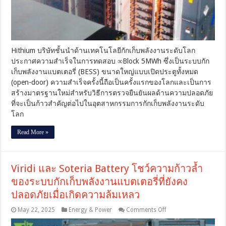
ของ
BESS
ขนาด
ใหญ่
แบบ
Hithium บริษัทชั้นนำด้านเทคโนโลยีกักเก็บพลังงานระดับโลก
เปิด
ประกาศความสำเร็จในการทดสอบ ∞Block 5MWh ซึ่งเป็นระบบกัก
ประตู
ทั้งหมด
เก็บพลังงานแบตเตอรี่ (BESS) ขนาดใหญ่แบบเปิดประตูทั้งหมด
สำเร็จ
(open-door) ความสำเร็จครั้งนี้ถือเป็นครั้งแรกของโลกและเป็นการ
เป็น
สร้างมาตรฐานใหม่สำหรับวิธีการตรวจยืนยันผลด้านความปลอดภัย
ครั้ง
ที่จะเป็นก้าวสำคัญต่อไปในอุตสาหกรรมการกักเก็บพลังงานระดับ
แรก
โลก
ของ
โลก
Read More »
Viridi และ Soteria Battery โชว์ความก้าวล้ำ
ของระบบกักเก็บพลังงานแบตเตอรี่ที่ยังคง
ปลอดภัยเมื่อเกิดความล้มเหลว
on
May 22, 2025
Energy & Power
Comments Off
Viridi
และ