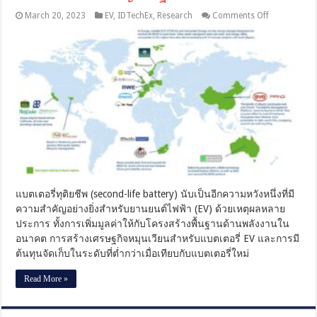
on
March 20, 2023
EV
,
IDTechEx
,
Research
Comments Off
แบตเตอรี่
ทุติย
ชีพ
สำหรับ
EV
มี
แนว
โน้ม
เติบโต
ถึง
7
พัน
ล้าน
แบตเตอรี่ทุติยชีพ (second-life battery) นับเป็นอีกความหวังหนึ่งที่มี
เหรียญ
ความสำคัญอย่างยิ่งสำหรับยานยนต์ไฟฟ้า (EV) ด้วยเหตุผลหลาย
สหรัฐ
ในปี
ประการ ทั้งการเพิ่มมูลค่าให้กับโครงสร้างพื้นฐานด้านพลังงานใน
2576
อนาคต การสร้างเศรษฐกิจหมุนเวียนสำหรับแบตเตอรี่ EV และการมี
ต้นทุนจัดเก็บในระดับที่ต่ำกว่าเมื่อเทียบกับแบตเตอรี่ใหม่
Read More »