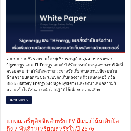
เผย
สิ่ง
จำเป็น
เร่ง
ด่วน
เพื่อ
เพิ่ม
ความ
ปลอดภัย
ของ
จากรายงานซึ่งรวบรวมโดยผู้เชี่ยวชาญด้านอุตสาหกรรมของ
ระบบ
Sigenergy และ THEnergy และยังได้รับการสนับสนุนจากงานวิจัยที่
กัก
เก็บ
ครอบคลุม ช่วยให้เกิดความกระจ่างชัดเกี่ยวกับสถานะปัจจุบันใน
พลังงาน
ด้านความปลอดภัยของระบบกักเก็บพลังงานด้วยแบตเตอรี่ หรือ
ด้วย
BESS (Battery Energy Storage System) และยังนำเสนอความรู้
แบตเตอรี่
ความเข้าใจที่สามารถนำไปปฏิบัติได้เพื่อลดความเสี่ยง
Read More »
แบตเตอรี่ทุติยชีพสำหรับ EV มีแนวโน้มเติบโต
ถึง 7 พันล้านเหรียญสหรัฐในปี 2576