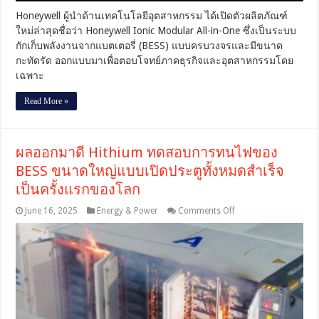
วงจร
Honeywell ผู้นำด้านเทคโนโลยีอุตสาหกรรม ได้เปิดตัวผลิตภัณฑ์
สำหรับ
ใหม่ล่าสุดชื่อว่า Honeywell Ionic Modular All-in-One ซึ่งเป็นระบบ
โรงงาน
กักเก็บพลังงานจากแบตเตอรี่ (BESS) แบบครบวงจรและมีขนาด
และ
กะทัดรัด ออกแบบมาเพื่อตอบโจทย์ภาคธุรกิจและอุตสาหกรรมโดย
ธุรกิจ
เฉพาะ
Read More »
ผลออกมาดี Hithium ทดสอบการทนไฟของ
BESS ขนาดใหญ่แบบเปิดประตูทั้งหมดสำเร็จ
เป็นครั้งแรกของโลก
on
June 16, 2025
Energy & Power
Comments Off
ผลอ
อก
มาดี
Hithium
ทดสอบ
การ
ทน
ไฟ