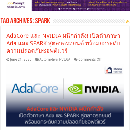
Tag Archives:
SPARK
AdaCore และ NVIDIA ผนึกกำลัง! เปิดตัวภาษา
Ada และ SPARK สู่ตลาดรถยนต์ พร้อมยกระดับ
ความปลอดภัยซอฟต์แวร์
on
June 21, 2025
Automotive
,
NVIDIA
Comments Off
AdaCore
และ
NVIDIA
ผนึก
กำลัง!
เปิด
ตัว
ภาษา
Ada
และ
SPARK
สู่
ตลาด
รถยนต์