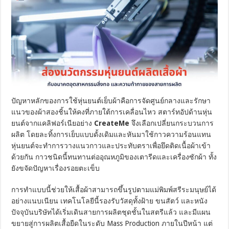
ปัญหาหลักของการใช้หุ่นยนต์เย็บผ้าคือการจัดศูนย์กลางและรักษา
แนวของผ้าสองชิ้นให้คงที่ภายใต้การเคลื่อนไหว สตาร์ทอัปด้านหุ่น
ยนต์จากแคลิฟอร์เนียอย่าง
CreateMe
จึงเลือกเปลี่ยนกระบวนการ
ผลิต โดยละทิ้งการเย็บแบบดั้งเดิมและหันมาใช้กาวความร้อนแทน
หุ่นยนต์จะทำการวางแนวกาวและประทับตราเพื่อยึดติดเนื้อผ้าเข้า
ด้วยกัน กาวชนิดนี้ทนทานต่ออุณหภูมิของเตารีดและเครื่องซักผ้า ทั้ง
ยังขจัดปัญหาเรื่องรอยตะเข็บ
การทำแบบนี้ช่วยให้เสื้อผ้าสามารถขึ้นรูปตามแม่พิมพ์สรีระมนุษย์ได้
อย่างแนบเนียน เทคโนโลยีนี้รองรับวัสดุทั้งฝ้าย ขนสัตว์ และหนัง
ปัจจุบันบริษัทได้เริ่มเดินสายการผลิตชุดชั้นในสตรีแล้ว และมีแผน
ขยายสู่การผลิตเสื้อยืดในระดับ Mass Production ภายในปีหน้า แต่