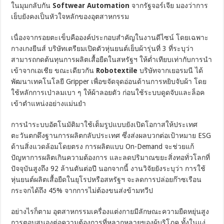
ในมุมกลับกัน
Softwear Automation
จากรัฐจอร์เจีย มองว่าการ
เย็บยังคงเป็นหัวใจหลักของอุตสาหกรรม
เนื่องจากรอยตะเข็บคือองค์ประกอบสำคัญในงานดีไซน์ โดยเฉพาะ
กางเกงยีนส์ บริษัทเตรียมเปิดตัวหุ่นยนต์เย็บผ้ารุ่นที่ 3 ที่ระบุว่า
สามารถกดต้นทุนการผลิตเสื้อยืดในสหรัฐฯ ให้ต่ำเทียบเท่ากับการนำ
เข้าจากเอเชีย ขณะเดียวกัน
Robotextile
บริษัทจากเยอรมนี ได้
พัฒนาเทคโนโลยี Gripper เพื่อขจัดจุดอ่อนด้านการหยิบจับผ้า โดย
ใช้หลักการเป่าลมเบา ๆ ให้ผ้าลอยตัว ก่อนใช้ระบบดูดจับและล็อค
เข้าตำแหน่งอย่างแม่นยำ
การนำระบบอัตโนมัติมาใช้เต็มรูปแบบยังเปิดโอกาสให้ประเทศ
ตะวันตกดึงฐานการผลิตกลับประเทศ ซึ่งส่งผลบวกต่อเป้าหมาย ESG
ด้านสิ่งแวดล้อมโดยตรง การผลิตแบบ On-Demand จะช่วยแก้
ปัญหาการผลิตเกินความต้องการ และลดปริมาณขยะสิ่งทอทั่วโลกที่
ปัจจุบันสูงถึง 92 ล้านตันต่อปี นอกจากนี้ งานวิจัยยังระบุว่า การใช้
หุ่นยนต์ผลิตเสื้อยืดในยุโรปหรือสหรัฐฯ จะลดการปล่อยก๊าซเรือน
กระจกได้ถึง 45% จากการไม่ต้องขนส่งข้ามทวีป
อย่างไรก็ตาม อุตสาหกรรมเครื่องแต่งกายมีลักษณะความยืดหยุ่นสูง
การตอบสนองต่อความต้องการที่หลากหลายของผู้บริโภค ทั้งในแง่