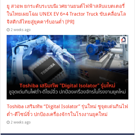
ยู สวอพ ยกระดับระบบนิเวศยานยนต์ไฟฟ้าสลับแบตเตอรี่
ในไทยเผยโฉม UNEX EV 6×4 Tractor Truck ขับเคลื่อนโล
จิสติกส์ไทยสู่ยุคคาร์บอนต่ำ [PR]
2 weeks ago
Toshiba เสริมทัพ “Digital Isolator” รุ่นใหม่ ชูจุดเด่นกินไฟ
ต่ำ-ดีไซน์จิ๋ว ปกป้องเครื่องจักรในโรงงานยุคใหม่
2 weeks ago