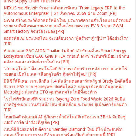
แกร่ง Supply Chain ในประเทศ
NEXUS ขอเชิญเข้าร่วมงานสัมมนาพิเศษ “From Legacy ERP to the
Autonomous Enterprise” | 21 สิงหาคม 2569 ผ่าน Zoom [PR]
GWM สร้างประวัติศาสตร์หน้าใหม่ ประกาศความสำเร็จแบรนด์รถยนต์
รายแรกที่ผลิตชดเชยครบตามเงื่อนไขมาตรการ EV 3.5 จาก GWM
Smart Factory จังหวัดระยอง [PR]
ถอดรหัส AI ประเทศไทย จะเปลี่ยนจาก “ผู้สร้าง” สู่ “ผู้นำ” ได้อย่างไร?
[PR]
หัวเว่ย และ GAC AION Thailand ผนึกกำลังขับเคลื่อน Smart Energy
Ecosystem เชื่อม GAC GN8 PHEV รถยนต์ MPV ระดับพรีเมียม เข้ากับ
พลังงานแสงอาทิตย์ภายในบ้าน [PR]
“สยามคูโบต้า” ดึง เทคโนโลยี AI ยกระดับบริการหลังการขายแบบไร้
รอยต่อ เปิดโมเดล “เลือกคูโบต้า คุ้มค่าไม่รู้จบ” [PR]
มินิซีรี่ส์พิเศษ: เจาะลึกดีล 1.4 พันล้านดอลลาร์สหรัฐฯ! Brady ปิดดีลซื้อ
กิจการ PSS จาก Honeywell จัดทัพใหม่ 2 กลุ่มธุรกิจหลัก ดันลูกหม้อ
Metrologic นั่งแท่น CTO คุมทัพเทคโนโลยีทั้งองค์กร
โรงไฟฟ้าบีแอลซีพี ร่วมงาน Rayong Zero Food Waste 2026 จับมือ
ภาครัฐ-หน่วยงานส่วนท้องถิ่น ขับเคลื่อน จ.ระยอง สู่เมืองคาร์บอนต่ำ
[PR]
ไทยเปิดตัวหุ่นยนต์ AI กู้ภัยทางน้ำอัตโนมัติเครื่องแรก ZBHA จับมือซู
เปอร์ การ์ด นำร่องที่ภูเก็ต [PR]
เบนท์ลีย์ มอเตอร์ส ตีความ ‘Bentley Diamond’ ใหม่ ดีไซน์ระดับซิก
เนเจอร์ในยนตรกรรม EV รุ่นแรก พร้อมเปิดตัวกันยายนนี้ [PR]