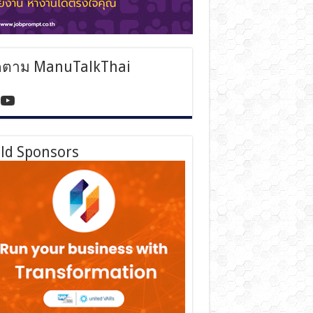
ดตาม ManuTalkThai
tps://www.facebook.com/manutalkthai/
YouTube
ld Sponsors