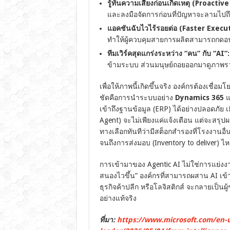
รู้ทันความเสี่ยงก่อนเกิดเหตุ (Proact
และลงมือจัดการก่อนที่ปัญหาจะลามไปถึ
แอคชันฉับไวไร้รอยต่อ (Faster Execut
ทำให้ผู้ควบคุมสายการผลิตสามารถกดอนุม
ทีมเวิร์คสุดแกร่งระหว่าง “คน” กับ “AI”:
ข้ามระบบ ส่วนมนุษย์ถอยออกมาดูภาพรวม
เพื่อให้ภาพนี้เกิดขึ้นจริง องค์กรต้องเชื่อ
ชัดคือการนำระบบอย่าง
Dynamics 365
แ
เข้าถึงฐานข้อมูล (ERP) ได้อย่างปลอดภัย เ
Agent) จะไม่เพียงแค่แจ้งเตือน แต่จะสรุปผ
ทางเลือกทันทีว่ามีสต็อกสำรองที่โรงงานอื่น
จนถึงการส่งมอบ (Inventory to deliver) ไห
การเข้ามาของ Agentic AI ไม่ใช่การแย่งงา
สนองไวขึ้น” องค์กรที่สามารถผสาน AI เข้า
ธุรกิจค้าปลีก หรือโลจิสติกส์ จะกลายเป็น
อย่างแท้จริง
ที่มา:
https://www.microsoft.com/en-