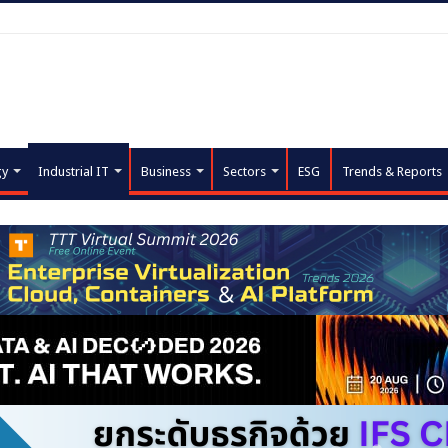
gy
Industrial IT
Business
Sectors
ESG
Trends & Reports