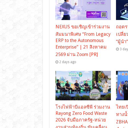
NEXUS ขอเชิญเข้าร่วมงาน
ถอดร
สัมมนาพิเศษ “From Legacy
เปลี่ย
ERP to the Autonomous
“ผู้นำ
Enterprise” | 21 สิงหาคม
3 da
2569 ผ่าน Zoom [PR]
2 days ago
โรงไฟฟ้าบีแอลซีพี ร่วมงาน
ไทยเปิ
Rayong Zero Food Waste
ทางน้
2026 จับมือภาครัฐ-หน่วย
ZBHA 
งานส่วนท้องถิ่น ขับเคลื่อน