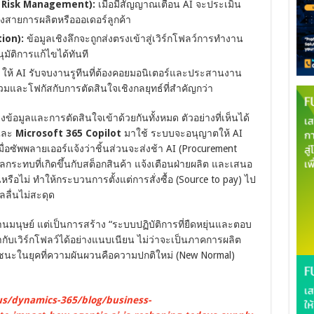
ive Risk Management):
เมื่อมีสัญญาณเตือน AI จะประเมิน
งสายการผลิตหรือออเดอร์ลูกค้า
ion):
ข้อมูลเชิงลึกจะถูกส่งตรงเข้าสู่เวิร์กโฟลว์การทำงาน
ัติการแก้ไขได้ทันที
ให้ AI รับจบงานรูทีนที่ต้องคอยมอนิเตอร์และประสานงาน
และโฟกัสกับการตัดสินใจเชิงกลยุทธ์ที่สำคัญกว่า
มโยงข้อมูลและการตัดสินใจเข้าด้วยกันทั้งหมด ตัวอย่างที่เห็นได้
ละ
Microsoft 365 Copilot
มาใช้ ระบบจะอนุญาตให้ AI
มื่อซัพพลายเออร์แจ้งว่าชิ้นส่วนจะส่งช้า AI (Procurement
ลกระทบที่เกิดขึ้นกับสต็อกสินค้า แจ้งเตือนฝ่ายผลิต และเสนอ
หรือไม่ ทำให้กระบวนการตั้งแต่การสั่งซื้อ (Source to pay) ไป
ลลื่นไม่สะดุด
นมนุษย์ แต่เป็นการสร้าง “ระบบปฏิบัติการที่ยืดหยุ่นและตอบ
กับเวิร์กโฟลว์ได้อย่างแนบเนียน ไม่ว่าจะเป็นภาคการผลิต
ผู้ชนะในยุคที่ความผันผวนคือความปกติใหม่ (New Normal)
us/dynamics-365/blog/business-