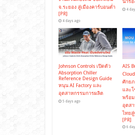
นำร่อง
จ.ระยอง สู่เมืองคาร์บอนต่ำ
4 da
[PR]
4 days ago
Johnson Controls เปิดตัว
AIS B
Absorption Chiller
Clou
Reference Design Guide
ศักย
หนุน AI Factory และ
และโซ
อุตสาหกรรมการผลิต
พร้อม
5 days ago
อุตส
ไทยสู
[PR]
6 da