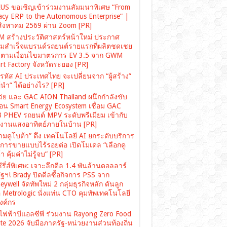
US ขอเชิญเข้าร่วมงานสัมมนาพิเศษ “From
acy ERP to the Autonomous Enterprise” |
สิงหาคม 2569 ผ่าน Zoom [PR]
 สร้างประวัติศาสตร์หน้าใหม่ ประกาศ
มสำเร็จแบรนด์รถยนต์รายแรกที่ผลิตชดเชย
ตามเงื่อนไขมาตรการ EV 3.5 จาก GWM
rt Factory จังหวัดระยอง [PR]
รหัส AI ประเทศไทย จะเปลี่ยนจาก “ผู้สร้าง”
“ผู้นำ” ได้อย่างไร? [PR]
เว่ย และ GAC AION Thailand ผนึกกำลังขับ
ื่อน Smart Energy Ecosystem เชื่อม GAC
 PHEV รถยนต์ MPV ระดับพรีเมียม เข้ากับ
งงานแสงอาทิตย์ภายในบ้าน [PR]
ามคูโบต้า” ดึง เทคโนโลยี AI ยกระดับบริการ
งการขายแบบไร้รอยต่อ เปิดโมเดล “เลือกคู
า คุ้มค่าไม่รู้จบ” [PR]
ซีรี่ส์พิเศษ: เจาะลึกดีล 1.4 พันล้านดอลลาร์
ฐฯ! Brady ปิดดีลซื้อกิจการ PSS จาก
ywell จัดทัพใหม่ 2 กลุ่มธุรกิจหลัก ดันลูก
อ Metrologic นั่งแท่น CTO คุมทัพเทคโนโลยี
องค์กร
ไฟฟ้าบีแอลซีพี ร่วมงาน Rayong Zero Food
te 2026 จับมือภาครัฐ-หน่วยงานส่วนท้องถิ่น