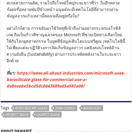
สเกลสายการผลิต, รวมไปถึงโจทย์ใหญ่ระยะยาวที่ว่า
ในอีกหลาย
ร้อยหรือหลายพันปีข้างหน้า มนุษย์จะมีเทคโนโลยีที่สามารถอ่าน
ข้อมูลจากแก้วเหล่านี้หลงเหลืออยู่หรือไม่?
อย่างไรก็ตาม การขยับมาใช้วัสดุที่เข้าถึงง่ายอย่างกระจกบอโรซิลิ
เกต ถือเป็นก้าวที่ชาญฉลาดของ Microsoft ที่ช่วยเปิดทางเลือกใหม่
ให้กับโลกอุตสาหกรรม ในยุคที่ข้อมูลเติบโตแบบทวีคูณ เทคโนโลยีนี้
ไม่เพียงแต่จะปฏิวัติวงการจัดเก็บข้อมูลถาวร แต่ยังตอบโจทย์ด้าน
ความยั่งยืน (Sustainability) ผ่านการประหยัดพลังงานในระยะยาว
อีกด้วย
ที่มา:
https://www.all-about-industries.com/microsoft-uses-
borosilicate-glass-for-commercial-use-a-
da0eeebe5bcd5dc0643689a65a587a08/
Tags
BOROSILICATE GLASS
DATA CENTER
MICROSOFT
PROJECT SILICA
QUARTZ GLASS