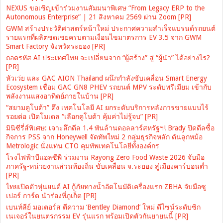
NEXUS ขอเชิญเข้าร่วมงานสัมมนาพิเศษ “From Legacy ERP to the
Autonomous Enterprise” | 21 สิงหาคม 2569 ผ่าน Zoom [PR]
GWM สร้างประวัติศาสตร์หน้าใหม่ ประกาศความสำเร็จแบรนด์รถยนต์
รายแรกที่ผลิตชดเชยครบตามเงื่อนไขมาตรการ EV 3.5 จาก GWM
Smart Factory จังหวัดระยอง [PR]
ถอดรหัส AI ประเทศไทย จะเปลี่ยนจาก “ผู้สร้าง” สู่ “ผู้นำ” ได้อย่างไร?
[PR]
หัวเว่ย และ GAC AION Thailand ผนึกกำลังขับเคลื่อน Smart Energy
Ecosystem เชื่อม GAC GN8 PHEV รถยนต์ MPV ระดับพรีเมียม เข้ากับ
พลังงานแสงอาทิตย์ภายในบ้าน [PR]
“สยามคูโบต้า” ดึง เทคโนโลยี AI ยกระดับบริการหลังการขายแบบไร้
รอยต่อ เปิดโมเดล “เลือกคูโบต้า คุ้มค่าไม่รู้จบ” [PR]
มินิซีรี่ส์พิเศษ: เจาะลึกดีล 1.4 พันล้านดอลลาร์สหรัฐฯ! Brady ปิดดีลซื้อ
กิจการ PSS จาก Honeywell จัดทัพใหม่ 2 กลุ่มธุรกิจหลัก ดันลูกหม้อ
Metrologic นั่งแท่น CTO คุมทัพเทคโนโลยีทั้งองค์กร
โรงไฟฟ้าบีแอลซีพี ร่วมงาน Rayong Zero Food Waste 2026 จับมือ
ภาครัฐ-หน่วยงานส่วนท้องถิ่น ขับเคลื่อน จ.ระยอง สู่เมืองคาร์บอนต่ำ
[PR]
ไทยเปิดตัวหุ่นยนต์ AI กู้ภัยทางน้ำอัตโนมัติเครื่องแรก ZBHA จับมือซู
เปอร์ การ์ด นำร่องที่ภูเก็ต [PR]
เบนท์ลีย์ มอเตอร์ส ตีความ ‘Bentley Diamond’ ใหม่ ดีไซน์ระดับซิก
เนเจอร์ในยนตรกรรม EV รุ่นแรก พร้อมเปิดตัวกันยายนนี้ [PR]