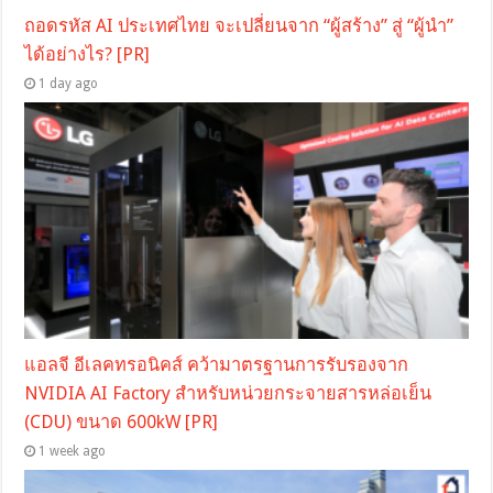
ถอดรหัส AI ประเทศไทย จะเปลี่ยนจาก “ผู้สร้าง” สู่ “ผู้นำ”
ได้อย่างไร? [PR]
1 day ago
แอลจี อีเลคทรอนิคส์ คว้ามาตรฐานการรับรองจาก
NVIDIA AI Factory สำหรับหน่วยกระจายสารหล่อเย็น
(CDU) ขนาด 600kW [PR]
1 week ago