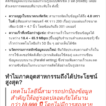
สลักข้อมูลลงไปในเนื้อแก้วในรูปแบบพิกเซล 3 มิติ (Voxels) โดยมี
ตัวเลขการทดสอบที่น่าประทับใจ ดังนี้:
ความจุสูงในขนาดกะทัดรัด:
สามารถจัดเก็บข้อมูลได้ถึง
4.8 เทรา
ไบต์
(เทียบเท่าภาพยนตร์ 4K ราว 200 เรื่อง) บนแผ่นแก้วขนาด
เพียง 0.08 × 4.7 นิ้ว โดยซ้อนกันถึง 301 เลเยอร์
ความเร็วที่เหนือกว่าคู่แข่ง:
ทำความเร็วในการเขียนข้อมูลได้
ระหว่าง
18.4 – 65.9 Mbps
(ขึ้นอยู่กับจำนวนลำแสงเลเซอร์) ซึ่ง
เร็วกว่าเทคโนโลยีแก้ว 5D อื่น ๆ อย่างเห็นได้ชัด
นวัตกรรมการสลักข้อมูลแบบใหม่:
ทีมวิจัยประสบความสำเร็จใน
การใช้เลเซอร์พัลส์เดี่ยว (จากเดิมต้องใช้สอง) และการเขียน
ข้อมูลแบบขนาน (Parallel writing) ซึ่งช่วยเพิ่มความเร็วและลด
ความซับซ้อนในกระบวนการผลิตได้อย่างเป็นรูปธรรม
ทำไมภาคอุตสาหกรรมถึงได้ประโยชน์
สูงสุด?
เทคโนโลยีนี้สามารถปกป้องข้อมูล
สำคัญให้อยู่รอดปลอดภัยได้นาน
กว่า
10,000 ปี
โดยไม่มีการสูญหาย