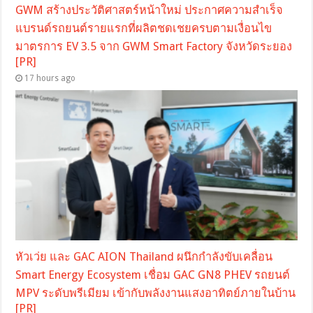
GWM สร้างประวัติศาสตร์หน้าใหม่ ประกาศความสำเร็จ
แบรนด์รถยนต์รายแรกที่ผลิตชดเชยครบตามเงื่อนไข
มาตรการ EV 3.5 จาก GWM Smart Factory จังหวัดระยอง
[PR]
17 hours ago
หัวเว่ย และ GAC AION Thailand ผนึกกำลังขับเคลื่อน
Smart Energy Ecosystem เชื่อม GAC GN8 PHEV รถยนต์
MPV ระดับพรีเมียม เข้ากับพลังงานแสงอาทิตย์ภายในบ้าน
[PR]