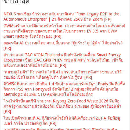
ข่าวล่าสุด
NEXUS ขอเชิญเข้าร่วมงานสัมมนาพิเศษ “From Legacy ERP to the
Autonomous Enterprise” | 21 สิงหาคม 2569 ผ่าน Zoom [PR]
GWM สร้างประวัติศาสตร์หน้าใหม่ ประกาศความสำเร็จแบรนด์รถยนต์
รายแรกที่ผลิตชดเชยครบตามเงื่อนไขมาตรการ EV 3.5 จาก GWM
Smart Factory จังหวัดระยอง [PR]
ถอดรหัส AI ประเทศไทย จะเปลี่ยนจาก “ผู้สร้าง” สู่ “ผู้นำ” ได้อย่างไร?
[PR]
หัวเว่ย และ GAC AION Thailand ผนึกกำลังขับเคลื่อน Smart Energy
Ecosystem เชื่อม GAC GN8 PHEV รถยนต์ MPV ระดับพรีเมียม เข้ากับ
พลังงานแสงอาทิตย์ภายในบ้าน [PR]
“สยามคูโบต้า” ดึง เทคโนโลยี AI ยกระดับบริการหลังการขายแบบไร้
รอยต่อ เปิดโมเดล “เลือกคูโบต้า คุ้มค่าไม่รู้จบ” [PR]
มินิซีรี่ส์พิเศษ: เจาะลึกดีล 1.4 พันล้านดอลลาร์สหรัฐฯ! Brady ปิดดีลซื้อ
กิจการ PSS จาก Honeywell จัดทัพใหม่ 2 กลุ่มธุรกิจหลัก ดันลูกหม้อ
Metrologic นั่งแท่น CTO คุมทัพเทคโนโลยีทั้งองค์กร
โรงไฟฟ้าบีแอลซีพี ร่วมงาน Rayong Zero Food Waste 2026 จับมือ
ภาครัฐ-หน่วยงานส่วนท้องถิ่น ขับเคลื่อน จ.ระยอง สู่เมืองคาร์บอนต่ำ
[PR]
ไทยเปิดตัวหุ่นยนต์ AI กู้ภัยทางน้ำอัตโนมัติเครื่องแรก ZBHA จับมือซู
เปอร์ การ์ด นำร่องที่ภูเก็ต [PR]