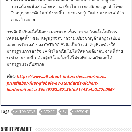
ออกรถใหม่ได้ไวขึ้น:
พอมีที่ทดสอบสากลแบบเบ็ดเสร็จ ผู้ผลิต
รถยนต์และชิ้นส่วนก็ลดความเสี่ยงในการลองผิดลองถูก ทำให้ขอ
ใบอนุญาตระดับโลกได้ง่ายขึ้น และส่งรถรุ่นใหม่ ๆ ลงตลาดได้ไว
ตามเป้าหมาย
การจับมือกันครั้งนี้คือการผสานจุดแข็งระหว่าง “เทคโนโลยีการ
ทดสอบสุดล้ำ” ของ Keysight กับ “ความเชี่ยวชาญด้านกฎระเบียบ
และการรับรอง” ของ CATARC ซึ่งถือเป็นก้าวสำคัญที่จะช่วยให้
มาตรฐานการชาร์จ EV ทั่วโลกเป็นไปในทิศทางเดียวกัน งานนี้ค่าย
รถทำงานง่ายขึ้น ส่วนผู้บริโภคก็จะได้ใช้รถที่ปลอดภัยและได้
มาตรฐานระดับสากล
ที่มา:
https://www.all-about-industries.com/neues-
prueflabor-fuer-globale-ev-standards-sichert-
konformitaet-a-66e40752a37c5bfdd1443a4a2f27e056/
Tags
AUTOMOTIVE
CATARC
EV
KEYSIGHT
About pawarit