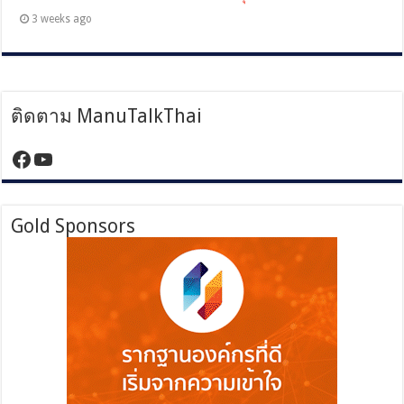
3 weeks ago
ติดตาม ManuTalkThai
https://www.facebook.com/manutalktha
YouTube
Gold Sponsors