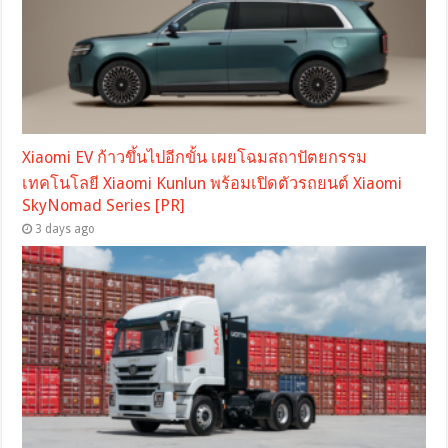
Xiaomi EV ก้าวขึ้นไปอีกขั้น เผยโฉมสถาปัตยกรรม
เทคโนโลยี Xiaomi Kunlun พร้อมเปิดตัวรถยนต์ Xiaomi
SkyNomad Series [PR]
3 days ago