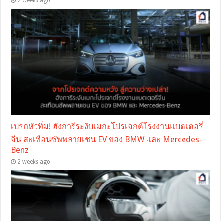
2 weeks ago
เบรกหัวทิ่ม! ฮังการีระงับเมกะโปรเจกต์โรงงานแบตเตอรี่
จีน สะเทือนซัพพลายเชน EV ของ BMW และ Mercedes-
Benz
2 weeks ago