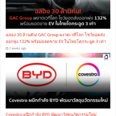
ฉลอง 30 ล้านคัน! GAC Group ผงาดเวทีโลก โชว์ยอดส่ง
ออกพุ่ง 132% พร้อมยอดขาย EV ในไทยโตกระฉูด 3 เท่า
2 weeks ago
Covestro ผนึกกำลัง BYD พัฒนาวัสดุนวัตกรรมใหม่