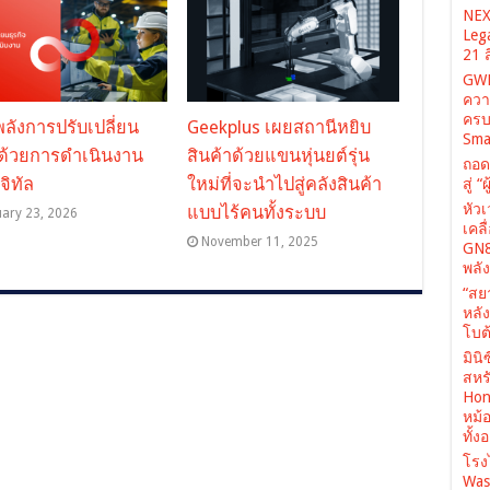
NEX
Leg
21 
GWM
ควา
ครบ
พลังการปรับเปลี่ยน
Geekplus เผยสถานีหยิบ
Sma
จด้วยการดำเนินงาน
สินค้าด้วยแขนหุ่นยต์รุ่น
ถอด
จิทัล
ใหม่ที่จะนำไปสู่คลังสินค้า
สู่ 
หัว
แบบไร้คนทั้งระบบ
uary 23, 2026
เคล
November 11, 2025
GN8
พลั
“สย
หลั
โบต้
มินิ
สหรั
Hone
หม้
ทั้ง
โรง
Was