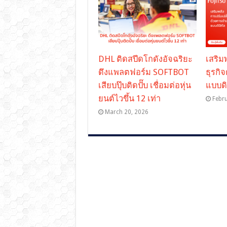
DHL ติดสปีดโกดังอัจฉริยะ
เสริม
ดึงแพลตฟอร์ม SOFTBOT
ธุรกิ
เสียบปุ๊บติดปั๊บ เชื่อมต่อหุ่น
แบบดิ
ยนต์ไวขึ้น 12 เท่า
Febr
March 20, 2026