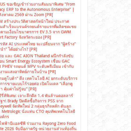
US ขอเชิญเข้าร่วมงานสัมมนาพิเศษ “From
acy ERP to the Autonomous Enterprise” |
สิงหาคม 2569 ผ่าน Zoom [PR]
 สร้างประวัติศาสตร์หน้าใหม่ ประกาศ
มสำเร็จแบรนด์รถยนต์รายแรกที่ผลิตชดเชย
ตามเงื่อนไขมาตรการ EV 3.5 จาก GWM
rt Factory จังหวัดระยอง [PR]
รหัส AI ประเทศไทย จะเปลี่ยนจาก “ผู้สร้าง”
“ผู้นำ” ได้อย่างไร? [PR]
เว่ย และ GAC AION Thailand ผนึกกำลังขับ
ื่อน Smart Energy Ecosystem เชื่อม GAC
 PHEV รถยนต์ MPV ระดับพรีเมียม เข้ากับ
งงานแสงอาทิตย์ภายในบ้าน [PR]
ามคูโบต้า” ดึง เทคโนโลยี AI ยกระดับบริการ
งการขายแบบไร้รอยต่อ เปิดโมเดล “เลือกคู
า คุ้มค่าไม่รู้จบ” [PR]
ซีรี่ส์พิเศษ: เจาะลึกดีล 1.4 พันล้านดอลลาร์
ฐฯ! Brady ปิดดีลซื้อกิจการ PSS จาก
ywell จัดทัพใหม่ 2 กลุ่มธุรกิจหลัก ดันลูก
อ Metrologic นั่งแท่น CTO คุมทัพเทคโนโลยี
องค์กร
ไฟฟ้าบีแอลซีพี ร่วมงาน Rayong Zero Food
te 2026 จับมือภาครัฐ-หน่วยงานส่วนท้องถิ่น