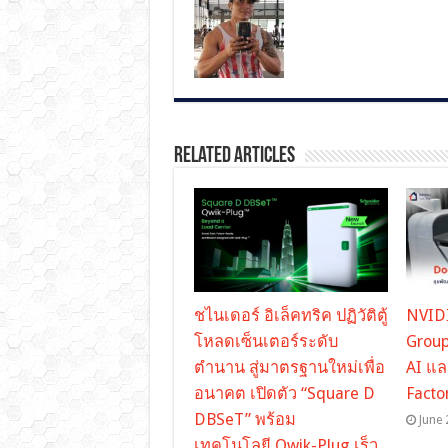
Related Articles
ชไนเดอร์ อิเล็คทริค ปฏิวัติตู้
NVIDI
โหลดเซ็นเตอร์ระดับ
Group
ตำนาน สู่มาตรฐานใหม่เพื่อ
AI แล
อนาคต เปิดตัว “Square D
Facto
DBSeT” พร้อม
June 
เทคโนโลยี Qwik-Plug เร็ว