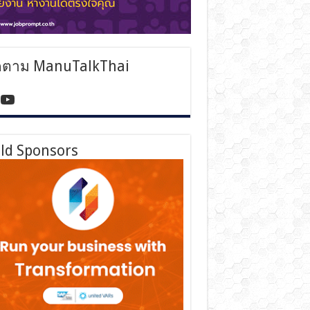
ดตาม ManuTalkThai
tps://www.facebook.com/manutalkthai/
YouTube
ld Sponsors