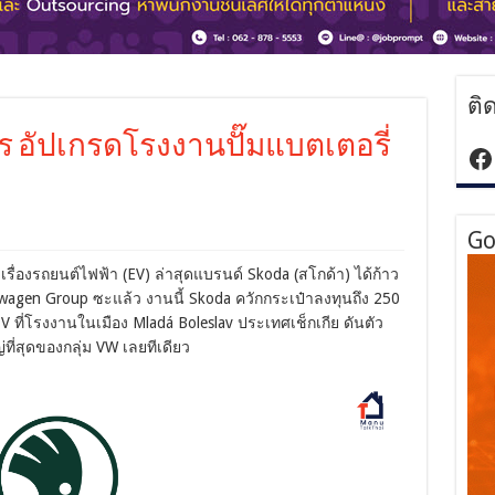
ติ
ยูโร อัปเกรดโรงงานปั๊มแบตเตอรี่
ht
Go
รื่องรถยนต์ไฟฟ้า (EV) ล่าสุดแบรนด์ Skoda (สโกด้า) ได้ก้าว
agen Group ซะแล้ว งานนี้ Skoda ควักกระเป๋าลงทุนถึง 250
V ที่โรงงานในเมือง Mladá Boleslav ประเทศเช็กเกีย ดันตัว
่ที่สุดของกลุ่ม VW เลยทีเดียว