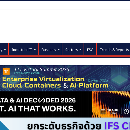
gy
Industrial IT
Business
Sectors
ESG
Trends & Reports