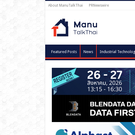
About ManuTalkThai
PRNewswire
Featured Posts
News
Industrial Technolo