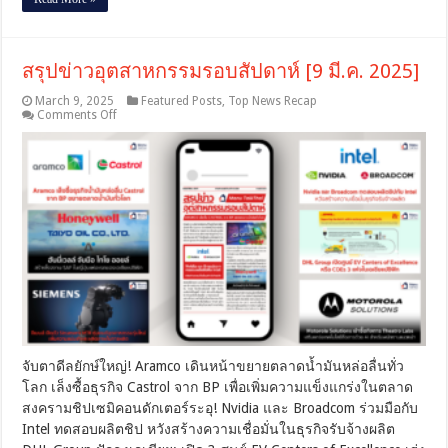
สรุปข่าวอุตสาหกรรมรอบสัปดาห์ [9 มี.ค. 2025]
March 9, 2025
Featured Posts
,
Top News Recap
on
Comments Off
สรุป
ข่าว
อุตสาหกรรม
รอบ
สัปดาห์
[9
มี.ค.
2025]
จับตาดีลยักษ์ใหญ่! Aramco เดินหน้าขยายตลาดน้ำมันหล่อลื่นทั่ว
โลก เล็งซื้อธุรกิจ Castrol จาก BP เพื่อเพิ่มความแข็งแกร่งในตลาด
สงครามชิปเซมิคอนดักเตอร์ระอุ! Nvidia และ Broadcom ร่วมมือกับ
Intel ทดสอบผลิตชิป หวังสร้างความเชื่อมั่นในธุรกิจรับจ้างผลิต