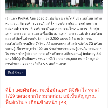
จับ
มือ
องค์กร
บรรจุ
เริ่มแล้ว ProPak Asia 2026 อินฟอร์มา มาร์เก็ตส์ ประเทศไทย ผสาน
ภัณฑ์
ความร่วมมือ องค์กรบรรจุภัณฑ์โลก องค์การพัฒนาอุตสาหกรรม
โลก
แห่งสหประชาชาติ องค์กรธุรกิจอุตสาหกรรมไทย-นานาชาติ กลุ่ม
สภา
อุตสาหกรรมอาหารและเครื่องดื่ม สภาอุตสาหกรรมแห่งประเทศไทย
อุตฯ
และบริษัทชั้นนำระดับโลกกว่า 2,500 แบรนด์ โชว์นวัตกรรม
และ
เทคโนโลยีการผลิตสมัยใหม่ AI และระบบเครื่องจักรอัตโนมัติ พร้อม
พันธมิตร
ระดมผู้เชี่ยวชาญกว่า 100 คน ร่วมถ่ายทอดความรู้ผ่านกิจกรรมภาย
กว่า
2,500
ในงานฯ ช่วยผู้ประกอบการเตรียมรับการเปลี่ยนผ่านสู่ Industry 5.0
แบรนด์
คาดปีนี้มีผู้เข้าเยี่ยมชมงานจากทั่วโลกกว่า 80,000 คน สร้างมูลค่า
โชว์
การค้าและเจรจาธุรกิจถึง 5.5 พันล้านบาท
เทคโนโลยี
แห่ง
Read More »
อนาคต
รับ
การ
ดีป้า เผยดัชนีความเชื่อมั่นอุตฯ ดิจิทัล ไตรมาส
เปลี่ยน
ผ่าน
1/69 ลดลงจากไตรมาสก่อน แม้เห็นสัญญาณ
สู่
ฟื้นตัวใน 3 เดือนข้างหน้า [PR]
Industry
5.0