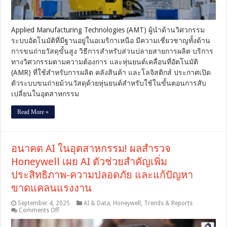
หุ่น
ยนต์
สำหรับ
Applied Manufacturing Technologies (AMT) ผู้นำด้านวิศวกรรม
ใช้
ระบบอัตโนมัติที่มีฐานอยู่ในอเมริกาเหนือ มีความเชี่ยวชาญทั้งด้าน
งาน
การขนถ่ายวัสดุขั้นสูง วิธีการสำหรับส่วนปลายสายการผลิต บริการ
ที่
ทางวิศวกรรมตามความต้องการ และหุ่นยนต์เคลื่อนที่อัตโนมัติ
มี
การ
(AMR) ที่ใช้สำหรับการผลิต คลังสินค้า และโลจิสติกส์ ประกาศเปิด
สับ
ตัวระบบขนถ่ายม้วนวัสดุด้วยหุ่นยนต์สำหรับใช้ในขั้นตอนการสับ
เปลี่ยน
เปลี่ยนในอุตสาหกรรม
ใน
อุตสาหกรรม
Read More »
อนาคต AI ในอุตสาหกรรม! ผลสำรวจ
Honeywell เผย AI ตัวช่วยสำคัญเพิ่ม
ประสิทธิภาพ-ความปลอดภัย และแก้ปัญหา
ขาดแคลนแรงงาน
September 4, 2025
AI & Data
,
Honeywell
,
Trends & Reports
on
Comments Off
อนาคต
AI