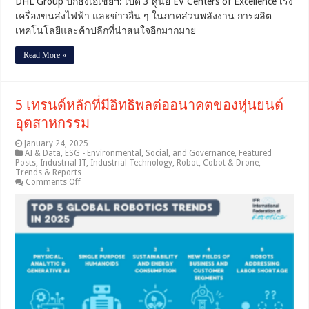
DHL Group ปักธงเอเชียฯ: เปิด 3 ศูนย์ EV Centers of Excellence เร่ง
เครื่องขนส่งไฟฟ้า และข่าวอื่น ๆ ในภาคส่วนพลังงาน การผลิต
เทคโนโลยีและค้าปลีกที่น่าสนใจอีกมากมาย
Read More »
5 เทรนด์หลักที่มีอิทธิพลต่ออนาคตของหุ่นยนต์
อุตสาหกรรม
January 24, 2025
AI & Data
,
ESG - Environmental, Social, and Governance
,
Featured
Posts
,
Industrial IT
,
Industrial Technology
,
Robot, Cobot & Drone
,
Trends & Reports
on
Comments Off
5
เท
รนด์
หลัก
ที่
มี
อิทธิพล
ต่อ
อนาคต
ของ