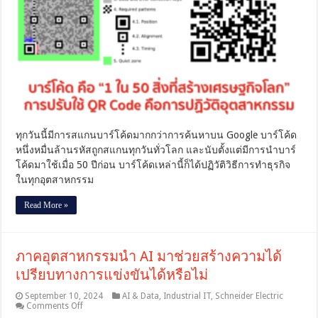
“1
ใน
50
สิ่ง
ที่
สร้าง
เศรษฐกิจ
โลก”
การ
ปรับ
ทุกวันนี้มีการสแกนบาร์โค้ดมากกว่าการค้นหาบน Google บาร์โค้ด
ใช้
QR
หนึ่งหมื่นล้านรหัสถูกสแกนทุกวันทั่วโลก และนับตั้งแต่มีการนำบาร์
Code
โค้ดมาใช้เมื่อ 50 ปีก่อน บาร์โค้ดเหล่านี้ก็ได้ปฏิวัติวิธีการทำธุรกิจ
คือ
ในทุกอุตสาหกรรม
การ
ปฏิวัติ
Read More »
อุตสาหกรรม
ภาคอุตสาหกรรมนำ AI มาช่วยสร้างความได้
เปรียบทางการแข่งขันได้หรือไม่
September 10, 2024
AI & Data
,
Industrial IT
,
Schneider Electric
on
Comments Off
ภาค