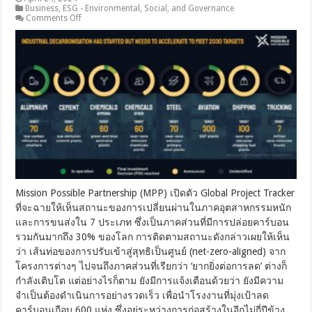
Business
,
ESG - Environmental, Social, and Governance
on
Comments Off
MPP
เผย
ว่า
อุตสาหกรรม
หนัก
ได้
เริ่ม
การ
เปลี่ยน
ผ่าน
ไป
สู่
Net
Zero
Mission Possible Partnership (MPP) เปิดตัว Global Project Tracker
แล้ว
ที่จะฉายให้เห็นสถานะของการเปลี่ยนผ่านในภาคอุตสาหกรรมหนัก
แต่
และการขนส่งใน 7 ประเภท ซึ่งเป็นภาคส่วนที่มีการปล่อยคาร์บอน
ต้อง
รวมกันมากถึง 30% ของโลก การติดตามสถานะดังกล่าวเผยให้เห็น
เร่ง
ว่า เส้นท่อของการปรับเข้าสู่สุทธิเป็นศูนย์ (net-zero-aligned) จาก
อีก
โครงการต่างๆ ไปจนถึงภาคส่วนที่เรียกว่า ‘ยากยิ่งต่อการลด’ ต่างก็
เจ็ด
กำลังเติบโต แต่อย่างไรก็ตาม ยังมีการแจ้งเตือนด้วยว่า ยังมีความ
เท่า
จำเป็นต้องดำเนินการอย่างรวดเร็ว เพื่อนำโรงงานที่มุ่งเป้าลด
เพื่อ
คาร์บอนเกือบ 600 แห่ง ซึ่งอยู่ระหว่างการก่อสร้างในอีกไม่กี่ปีข้าง
ให้