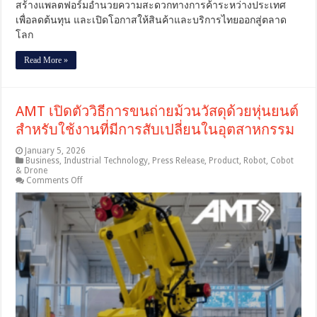
สร้างแพลตฟอร์มอำนวยความสะดวกทางการค้าระหว่างประเทศ
3
เพื่อลดต้นทุน และเปิดโอกาสให้สินค้าและบริการไทยออกสู่ตลาด
เดือน
โลก
ข้าง
หน้า
[PR]
Read More »
AMT เปิดตัววิธีการขนถ่ายม้วนวัสดุด้วยหุ่นยนต์
สำหรับใช้งานที่มีการสับเปลี่ยนในอุตสาหกรรม
January 5, 2026
Business
,
Industrial Technology
,
Press Release
,
Product
,
Robot, Cobot
& Drone
on
Comments Off
AMT
เปิด
ตัว
วิธี
การ
ขน
ถ่าย
ม้วน
วัสดุ
ด้วย