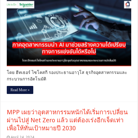
อุตสาหกรรม
นำ
AI
มา
ช่วย
สร้าง
ความ
ได้
เปรียบ
ทางการ
แข่งขัน
ได้
โดย ฮีทเธอร์ ไซโคสกี รองประธานอาวุโส ธุรกิจอุตสาหกรรมและ
หรือ
กระบวนการอัตโนมัติ
ไม่
Read More »
MPP เผยว่าอุตสาหกรรมหนักได้เริ่มการเปลี่ยน
ผ่านไปสู่ Net Zero แล้ว แต่ต้องเร่งอีกเจ็ดเท่า
เพื่อให้ทันเป้าหมายปี 2030
April 24, 2024