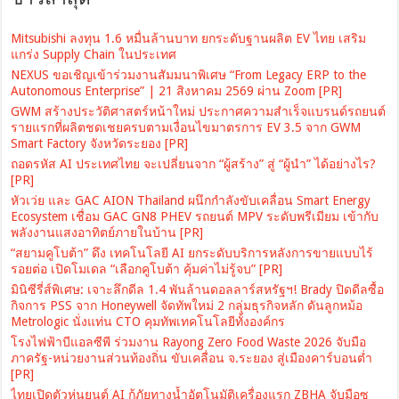
Mitsubishi ลงทุน 1.6 หมื่นล้านบาท ยกระดับฐานผลิต EV ไทย เสริม
แกร่ง Supply Chain ในประเทศ
NEXUS ขอเชิญเข้าร่วมงานสัมมนาพิเศษ “From Legacy ERP to the
Autonomous Enterprise” | 21 สิงหาคม 2569 ผ่าน Zoom [PR]
GWM สร้างประวัติศาสตร์หน้าใหม่ ประกาศความสำเร็จแบรนด์รถยนต์
รายแรกที่ผลิตชดเชยครบตามเงื่อนไขมาตรการ EV 3.5 จาก GWM
Smart Factory จังหวัดระยอง [PR]
ถอดรหัส AI ประเทศไทย จะเปลี่ยนจาก “ผู้สร้าง” สู่ “ผู้นำ” ได้อย่างไร?
[PR]
หัวเว่ย และ GAC AION Thailand ผนึกกำลังขับเคลื่อน Smart Energy
Ecosystem เชื่อม GAC GN8 PHEV รถยนต์ MPV ระดับพรีเมียม เข้ากับ
พลังงานแสงอาทิตย์ภายในบ้าน [PR]
“สยามคูโบต้า” ดึง เทคโนโลยี AI ยกระดับบริการหลังการขายแบบไร้
รอยต่อ เปิดโมเดล “เลือกคูโบต้า คุ้มค่าไม่รู้จบ” [PR]
มินิซีรี่ส์พิเศษ: เจาะลึกดีล 1.4 พันล้านดอลลาร์สหรัฐฯ! Brady ปิดดีลซื้อ
กิจการ PSS จาก Honeywell จัดทัพใหม่ 2 กลุ่มธุรกิจหลัก ดันลูกหม้อ
Metrologic นั่งแท่น CTO คุมทัพเทคโนโลยีทั้งองค์กร
โรงไฟฟ้าบีแอลซีพี ร่วมงาน Rayong Zero Food Waste 2026 จับมือ
ภาครัฐ-หน่วยงานส่วนท้องถิ่น ขับเคลื่อน จ.ระยอง สู่เมืองคาร์บอนต่ำ
[PR]
ไทยเปิดตัวหุ่นยนต์ AI กู้ภัยทางน้ำอัตโนมัติเครื่องแรก ZBHA จับมือซู