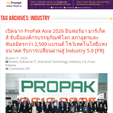
Tag Archives:
industry
เปิดฉาก ProPak Asia 2026 อินฟอร์มา มาร์เก็ต
ส์ จับมือองค์กรบรรจุภัณฑ์โลก สภาอุตฯและ
พันธมิตรกว่า 2,500 แบรนด์ โชว์เทคโนโลยีแห่ง
อนาคต รับการเปลี่ยนผ่านสู่ Industry 5.0 [PR]
June 11, 2026
Events
,
Industrial IT
,
Industrial Technology
,
Industry 5.0
,
Press
Release
on
Comments Off
เปิด
ฉาก
ProPak
Asia
2026
อิน
ฟอร์ม
า
มาร์เก็ต
ส์