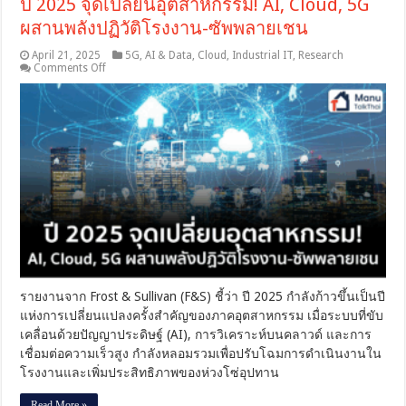
ปี 2025 จุดเปลี่ยนอุตสาหกรรม! AI, Cloud, 5G
ผสานพลังปฏิวัติโรงงาน-ซัพพลายเชน
April 21, 2025
5G
,
AI & Data
,
Cloud
,
Industrial IT
,
Research
on
Comments Off
ปี
2025
จุด
เปลี่ยน
อุตสาหกรรม!
AI,
Cloud,
5G
ผสาน
พลัง
ปฏิวัติ
โรงงาน-
ซัพพลาย
เชน
รายงานจาก Frost & Sullivan (F&S) ชี้ว่า ปี 2025 กำลังก้าวขึ้นเป็นปี
แห่งการเปลี่ยนแปลงครั้งสำคัญของภาคอุตสาหกรรม เมื่อระบบที่ขับ
เคลื่อนด้วยปัญญาประดิษฐ์ (AI), การวิเคราะห์บนคลาวด์ และการ
เชื่อมต่อความเร็วสูง กำลังหลอมรวมเพื่อปรับโฉมการดำเนินงานใน
โรงงานและเพิ่มประสิทธิภาพของห่วงโซ่อุปทาน
Read More »