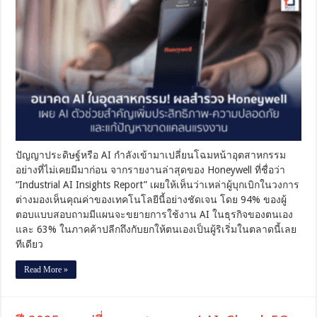
ใน
อุตสาหกรรม!
ผล
สำรวจ
Honeywell
เผย
AI
ตัว
ช่วย
สำคัญ
เพิ่ม
ประสิทธิภาพ-
ปัญญาประดิษฐ์หรือ AI กำลังเข้ามาเปลี่ยนโฉมหน้าอุตสาหกรรม
ความ
อย่างที่ไม่เคยมีมาก่อน จากรายงานล่าสุดของ Honeywell ที่ชื่อว่า
ปลอดภัย
“Industrial AI Insights Report” เผยให้เห็นว่าเหล่าผู้บุกเบิกในวงการ
และ
ต่างมองเห็นคุณค่าของเทคโนโลยีนี้อย่างชัดเจน โดย 94% ของผู้
แก้
ตอบแบบสอบถามมีแผนจะขยายการใช้งาน AI ในธุรกิจของตนเอง
ปัญหา
และ 63% ในภาคค้าปลีกถึงกับยกให้ตนเองเป็นผู้ริเริ่มในตลาดนี้เลย
ขาดแคลน
ทีเดียว
แรงงาน
Read More »