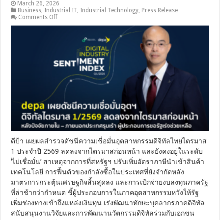
[PR]
March 26, 2026
Business
,
Industrial IT
,
Industrial Technology
,
Press Release
on
Comments Off
ดี
ป้า
เผย
ดัชนี
ความ
เชื่อ
มั่น
อุตฯ
ดิจิทัล
ไตรมาส
1/69
ลด
ลง
ดีป้า เผยผลสำรวจดัชนีความเชื่อมั่นอุตสาหกรรมดิจิทัลไทยไตรมาส
จาก
1 ประจำปี 2569 ลดลงจากไตรมาสก่อนหน้า และยังคงอยู่ในระดับ
ไตรมาส
‘ไม่เชื่อมั่น’ สาเหตุจากการที่สหรัฐฯ ปรับเพิ่มอัตราภาษีนำเข้าสินค้า
ก่อน
เทคโนโลยี การฟื้นตัวของกำลังซื้อในประเทศที่ยังจำกัดหลัง
แม้
เห็น
มาตรการกระตุ้นเศรษฐกิจสิ้นสุดลง และการเบิกจ่ายงบลงทุนภาครัฐ
สัญญาณ
ที่ล่าช้ากว่ากำหนด ชี้ผู้ประกอบการในภาคอุตสาหกรรมหวังให้รัฐ
ฟื้น
เพิ่มช่องทางเข้าถึงแหล่งเงินทุน เร่งพัฒนาทักษะบุคลากรภาคดิจิทัล
ตัว
สนับสนุนงานวิจัยและการพัฒนานวัตกรรมดิจิทัลร่วมกับเอกชน
ใน